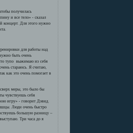
 чтобы получилась
ину и все тело» - сказал
ой концерт. Для этого нужно
нта.
тренировки для работы над
нужно быть очень
сто тупо выжимаю из себя
очень стараюсь. Я считаю,
ак как это очень помогает в
сверх меры, это было бы
ты чувствуешь себя
вою игру» - говорит Дэвид.
 мышцы. Люди очень быстро
увствуешь большую разницу –
выступаю. Три часа до я