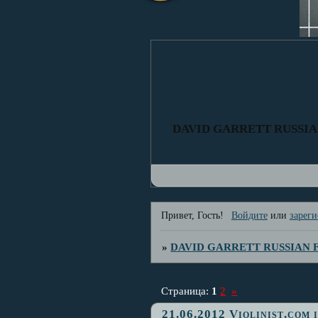
DAVID GARRETT RUSSI
Привет, Гость!
Войдите
или
зареги
»
DAVID GARRETT RUSSIAN
Страница:
1
2
»
21.06.2012 Violinist.com 