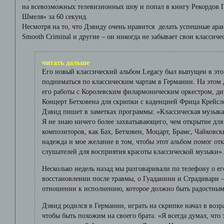
на всевозможных телевизионных шоу и попал в книгу Рекордов Ги
Шмеля» за 60 секунд.
Несмотря на то, что Дэвиду очень нравится делать успешные ар
Smooth Criminal и другие – он никогда не забывает свои классиче
читать дальше
Его новый классический альбом Legacy был выпущен в это
подниматься по классическим чартам в Германии. На этом
его работы с Королевским филармоническим оркестром, д
Концерт Бетховена для скрипки с каденцией Фрица Крейсл
Дэвид пишет в заметках программы: «Классическая музык
Я не знаю ничего более захватывающего, чем открытие для
композиторов, как Бах, Бетховен, Моцарт, Брамс, Чайковс
надежда и мое желание в том, чтобы этот альбом помог от
слушателей для восприятия красоты классической музыки»
Несколько недель назад мы разговаривали по телефону о ег
восстановлении после травмы, о Гуаданини и Страдивари – 
отношении к исполнению, которое должно быть радостным
Дэвид родился в Германии, играть на скрипке начал в возра
чтобы быть похожим на своего брата. «Я всегда думал, что э