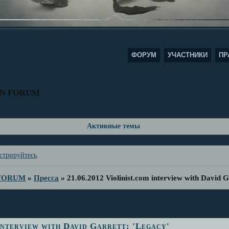
ФОРУМ
УЧАСТНИКИ
ПР
AN FORUM
Активные темы
стрируйтесь
.
 FORUM
»
Пресса
»
21.06.2012 Violinist.com interview with David G
interview with David Garrett: 'Legacy'