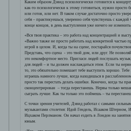
Каким образом Дэвид психологически готовится к концерту
как-то психологически к этому готовиться, нужно просто 
или готов, или нет. В таком случае достаточно просто уве
себя – практикуешься, уверенно себя чувствуешь с каждой 
конце концов, в день выступления уже ничего не изменить
«Вся твоя практика – это работа над концентрацией и выст
«Важно также не просто работать над конкретной частью п
игрой в целом. И, когда ты на сцене, постарайся почувство
Представь, что сцена - это твой дом, или друг. Не позволяй
это некомфортное место. Пригласи людей послушать музыку
для людей – и ты должен наслаждаться этим. Если ты нер
то, это обязательно помешает тебе выступить хорошо. Тебе
играешь намного лучше, когда находишься в расслабленно
просто так перестать делать ошибки. Конечно, когда ты пр
сконцентрирован – тогда перестанешь. Нервы только меша
сыграть лучше. Как ты только это поймешь – ты перестане
С точки зрения учителей, Дэвид работал с самыми сильн
музыкантами столетия: Идой Гендель, Исааком Штерном,
Ицхаком Перлманом. Он начал ездить в Лондон на занятия 
юным.