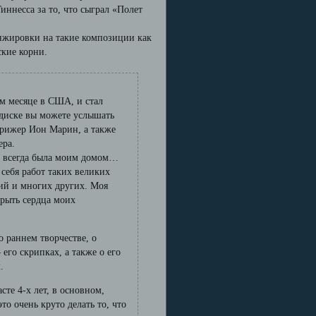
ннесса за то, что сыграл «Полет
анжировки на такие композиции как
ские корни.
м месяце в США, и стал
 диске вы можете услышать
ирижер Ион Марин, а также
ера.
а всегда была моим домом…
 себя работ таких великих
кий и многих других. Моя
крыть сердца моих
.
о раннем творчестве, о
его скрипках, а также о его
.
сте 4-х лет, в основном,
то очень круто делать то, что