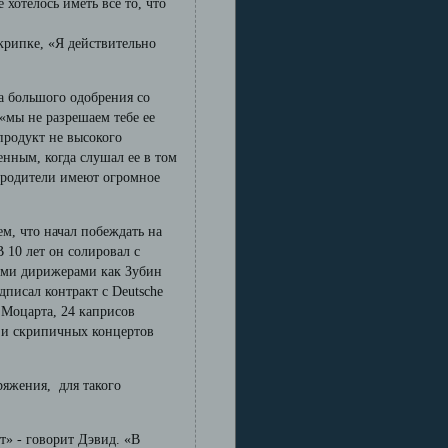
 хотелось иметь все то, что
скрипке, «Я действительно
ла большого одобрения со
 «мы не разрешаем тебе ее
 продукт не высокого
енным, когда слушал ее в том
е родители имеют огромное
м, что начал побеждать на
В 10 лет он солировал с
ими дирижерами как Зубин
одписал контракт с Deutsche
Моцарта, 24 каприсов
а и скрипичных концертов
ряжения, для такого
ет» - говорит Дэвид. «В