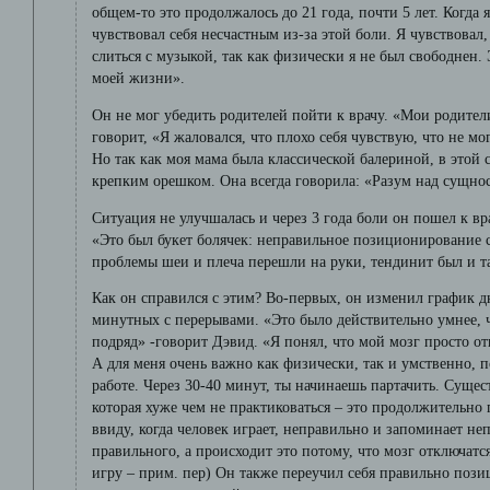
общем-то это продолжалось до 21 года, почти 5 лет. Когда я
чувствовал себя несчастным из-за этой боли. Я чувствовал
слиться с музыкой, так как физически я не был свободнен.
моей жизни».
Он не мог убедить родителей пойти к врачу. «Мои родител
говорит, «Я жаловался, что плохо себя чувствую, что не м
Но так как моя мама была классической балериной, в этой 
крепким орешком. Она всегда говорила: «Разум над сущно
Ситуация не улучшалась и через 3 года боли он пошел к вра
«Это был букет болячек: неправильное позиционирование 
проблемы шеи и плеча перешли на руки, тендинит был и та
Как он справился с этим? Во-первых, он изменил график д
минутных с перерывами. «Это было действительно умнее, ч
подряд» -говорит Дэвид. «Я понял, что мой мозг просто отк
А для меня очень важно как физически, так и умственно, 
работе. Через 30-40 минут, ты начинаешь партачить. Сущес
которая хуже чем не практиковаться – это продолжительно п
ввиду, когда человек играет, неправильно и запоминает н
правильного, а происходит это потому, что мозг отключатс
игру – прим. пер) Он также переучил себя правильно пози