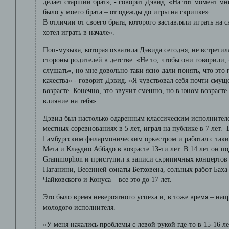
делает старший брат», - говорит Дэвид. «На тот момент мне
было у моего брата – от одежды до игры на скрипке».
В отличии от своего брата, которого заставляли играть на 
хотел играть в начале».
Поп-музыка, которая охватила Дэвида сегодня, не встрети
стороны родителей в детстве. «Не то, чтобы они говорили,
слушать», но мне довольно таки ясно дали понять, что это
качества» - говорит Дэвид. «Я чувствовал себя почти смущ
возрасте. Конечно, это звучит смешно, но в юном возраст
влияние на тебя».
Дэвид был настолько одаренным классическим исполнителе
местных соревнованиях в 5 лет, играл на публике в 7 лет. 
Гамбургским филармоническим оркестром и работал с так
Мета и Клаудио Аббадо в возрасте 13-ти лет. В 14 лет он п
Grammophon и приступил к записи скрипичных концертов 
Паганини, Весенней сонаты Бетховена, сольных работ Бах
Чайковского и Конуса – все это до 17 лет.
Это было время невероятного успеха и, в тоже время – нап
молодого исполнителя.
«У меня начались проблемы с левой рукой где-то в 15-16 л