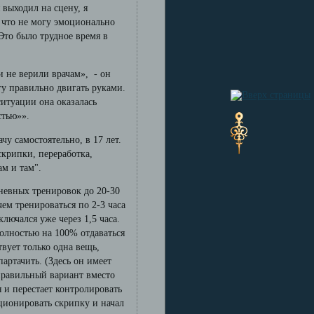
 выходил на сцену, я
, что не могу эмоционально
 Это было трудное время в
и не верили врачам», - он
огу правильно двигать руками.
ситуации она оказалась
стью»».
чу самостоятельно, в 17 лет.
скрипки, переработка,
м и там".
невных тренировок до 20-30
ем тренироваться по 2-3 часа
лючался уже через 1,5 часа.
полностью на 100% отдаваться
твует только одна вещь,
артачить. (Здесь он имеет
еправильный вариант вместо
я и перестает контролировать
ционировать скрипку и начал