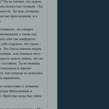
? Он не считает, что нужно
быть полностью готовым. «Ты
ренности. Ты ведь готовишь
частью произведения, и в
».
уплением», он говорит.
роизведения, а также над
вать себя там комфортно.
 себе подумать, что сцена –
. Это благословение играть
вничаешь или боишься чего-
 просто нужно понять, что ты
м состоянии. Ты не можешь
актикуешься и хорошо
ют, они никогда не помогают
шь нервничать.
ыми личностями и лучшими
 Иегуди Менухииным и
с Идой еще когда был очень