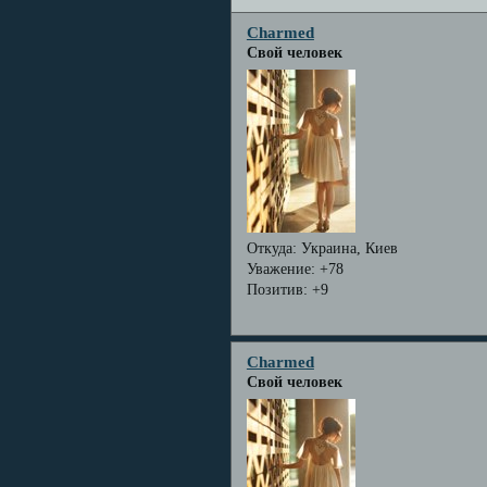
Charmed
Свой человек
Откуда:
Украина, Киев
Уважение:
+78
Позитив:
+9
Charmed
Свой человек