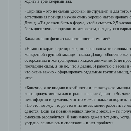
ходить в тренажерный зал.
«Скрипка – это не самый удобный инструмент, и для того,
естественная позиция нужно очень хорошо натренировать сп
Дэвид. «Ты должен быть в форме, чтобы сыграть 2,5 часов
быть достаточно спортивным человеком, нет другого вариа
Какая именно физическая активность помогает?
«Немного кардио-тренировок, но в основном это силовые 
конкретной группой мышц» - сказал Дэвид. «Конечно же, 
осторожным и контролировать каждое движение. Я не про
последние силы, я знаю, что я делаю. Я работаю с весом и 
что очень важно - сформировать отдельные группы мышц, т
игре.
«Конечно, я не впадаю в крайности и не нагружаю мышцы 
контрпродуктивным для игры» - говорит Дэвид. «Вначале 
некомфортно и думаешь, что это может только испортить т
«Но это потому, что до этого ты не заставлял работать те
сдаются. Если ты позанимаешься где-то 3 месяца – ты поч
сможешь расслабиться. Я занимаюсь даже в тот день, когда 
усердно занимаюсь в спортзале – и нет проблем».