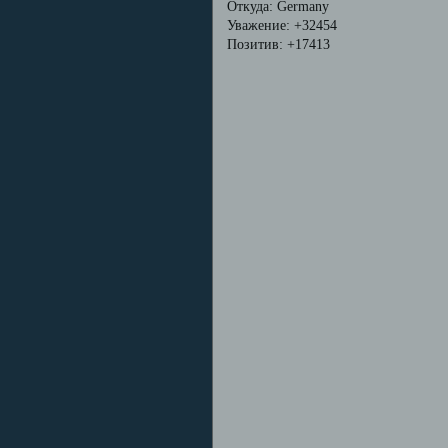
Откуда:
Germany
Уважение:
+32454
Позитив:
+17413