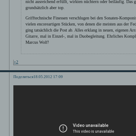
nicht ausreichend erfüllt, wirkten nüchtern oder beiläufig. Das g
grundsätzlich aber top.
Grifftechnische Finessen verschlugen bei den Sonaten-Komponist
vielen encoreartigen Stücken, von denen die meisten aus der Fe
ging tatsächlich die Post ab. Alles erklang in neuen, eigenen A
Gitarre, mal in Einzel-, mal in Duobegleitung. Ehrliches Komp
Marcus Wolf!
+2
Поделиться
18.05.2012 17:09