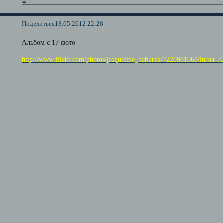
Поделиться
18.05.2012 22:28
Альбом с 17 фото
http://www.flickr.com/photos/jacqueline_baburek/7220981068/in/set