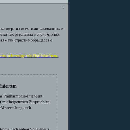
1
 концерт из всех, ими слышанных в
эвид так оттопывал ногой, что вся
ал - так страстно обращался с
rrett-ueberzeugt-mit-Durchdachtem-
iniertem
s Philharmonie-Intendant
t mit begrenztem Zuspruch zu
ur Abwechslung auch
atschte nach jedem Sonatensatz