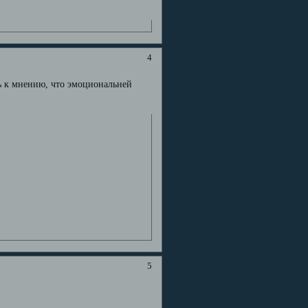
4
сь к мнению, что эмоциональней
5