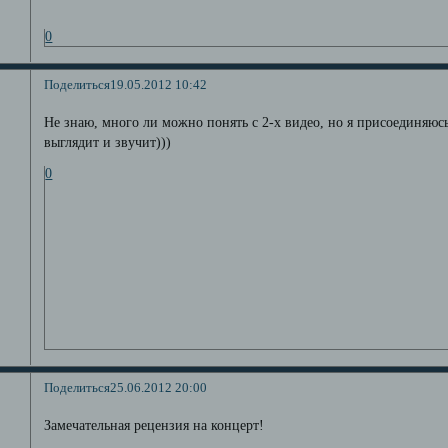
0
Поделиться
19.05.2012 10:42
Не знаю, много ли можно понять с 2-х видео, но я присоединяю
выглядит и звучит)))
0
Поделиться
25.06.2012 20:00
Замечательная рецензия на концерт!