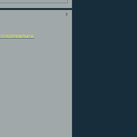
3
-72157629783870474/