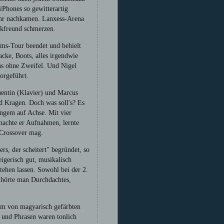
Phones so gewitterartig
ehr nachkamen. Lanxess-Arena
sikfreund schmerzen.
ems-Tour beendet und behielt
acke, Boots, alles irgendwie
ans ohne Zweifel. Und Nigel
orgeführt.
uentin (Klavier) und Marcus
d Kragen. Doch was soll's? Es
langem auf Achse. Mit vier
 machte er Aufnahmen, lernte
 Crossover mag.
rs, der scheitert" begründet, so
igerisch gut, musikalisch
tehen lassen. Sowohl bei der 2.
 hörte man Durchdachtes,
orm von magyarisch gefärbten
e und Phrasen waren tonlich