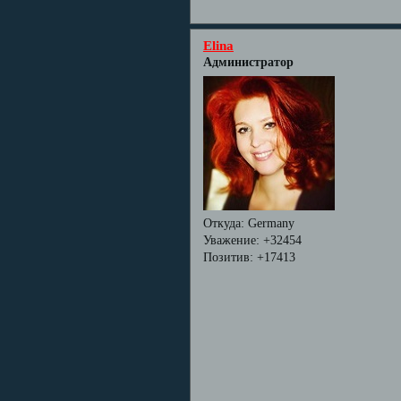
Elina
Администратор
Откуда:
Germany
Уважение:
+32454
Позитив:
+17413