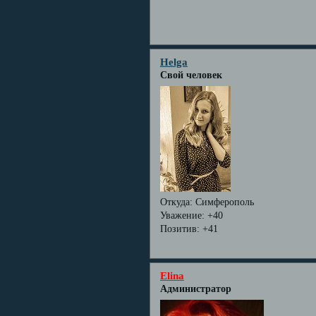
Helga
Свой человек
Откуда:
Симферополь
Уважение:
+40
Позитив:
+41
Elina
Администратор