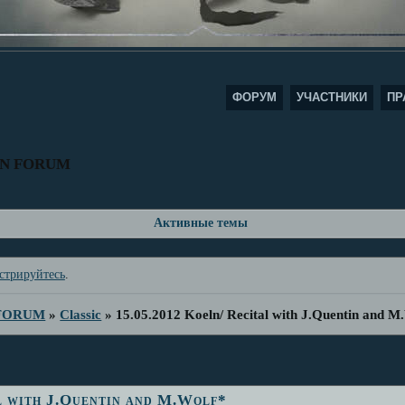
ФОРУМ
УЧАСТНИКИ
ПР
AN FORUM
Активные темы
стрируйтесь
.
 FORUM
»
Classic
»
15.05.2012 Koeln/ Recital with J.Quentin and M
l with J.Quentin and M.Wolf*