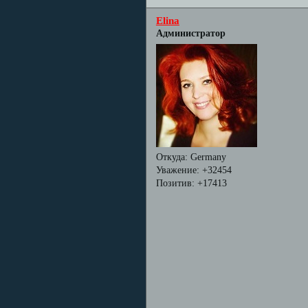
Elina
Администратор
Откуда:
Germany
Уважение:
+32454
Позитив:
+17413