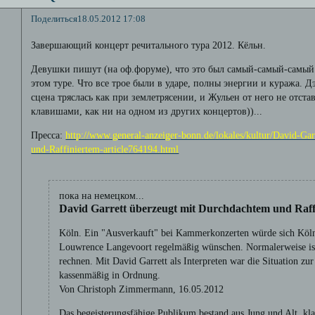
Поделиться
18.05.2012 17:08
Завершающий концерт речитального тура 2012. Кёльн.
Девушки пишут (на оф.форуме), что это был самый-самый-самый
этом туре. Что все трое были в ударе, полны энергии и куража. Д
сцена тряслась как при землетрясении, и Жульен от него не отстав
клавишами, как ни на одном из других концертов))...
Пресса:
http://www.general-anzeiger-bonn.de/lokales/kultur/David-Ga
und-Raffiniertem-article764194.html
пока на немецком...
David Garrett überzeugt mit Durchdachtem und Raff
Köln. Ein "Ausverkauft" bei Kammerkonzerten würde sich Köln
Louwrence Langevoort regelmäßig wünschen. Normalerweise is
rechnen. Mit David Garrett als Interpreten war die Situation z
kassenmäßig in Ordnung.
Von Christoph Zimmermann, 16.05.2012
Das begeisterungsfähige Publikum bestand aus Jung und Alt, kl