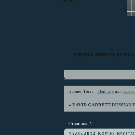
DAVID GARRETT RUSSI
Привет, Гость!
Войдите
или
зареги
»
DAVID GARRETT RUSSIAN
Страница:
1
15.05.2012 Koeln/ Recita