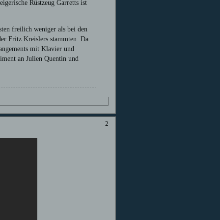
eigerische Rüstzeug Garretts ist
en freilich weniger als bei den
der Fritz Kreislers stammten. Da
rrangements mit Klavier und
liment an Julien Quentin und
2