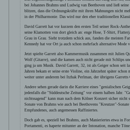
bei Johannes Brahms und Ludwig van Beethoven und ließ seine i
blitzen, dass die Ordnungskräfte mit ihren Mahnungen nicht m
in der Philharmonie. Das wird nur den eher traditionellen Klas
David Garrett hat vor kurzem den ersten Teil seiner Rock-Anth
seine Klamotten von dort gleich an: enge Hose, T-Shirt, Flatterj
Grau in Grau. Sieht trotzdem schick aus, fanden die meisten F
Kennedy hat vor Ort ja auch schon mehrfach alternative Mode v
Jetzt spielte Garrett also Kammermusik zusammen mit Julien Q
Wolf (Gitarre), und die kamen auch nicht gerade mit Schlips un
ging ja um Musik. David Garrett, 32, ist als Geiger schon seit 
Jahren bekam er seine erste Violine, ein Jahrzehnt später schon
weiter unter anderem bei Itzhak Perlman, der übrigens Garretts
Andere sehen gerade darin die Karriere eines "genialischen Geige
jedenfalls die "Süddeutsche Zeitung" vor einem halben Jahr. "Ge
nichtssagend" kann man nach dem Kölner Konzert sicher nicht s
Sonate von Brahms wie auch bei Beethovens "Kreutzer"-Sonate
Empfundenes, auch angemessen Raffiniertes.
Doch gab es, speziell bei Brahms, auch Manieriertes etwa in F
Portamenti, es haperte mitunter an der Intonation, manche Tön