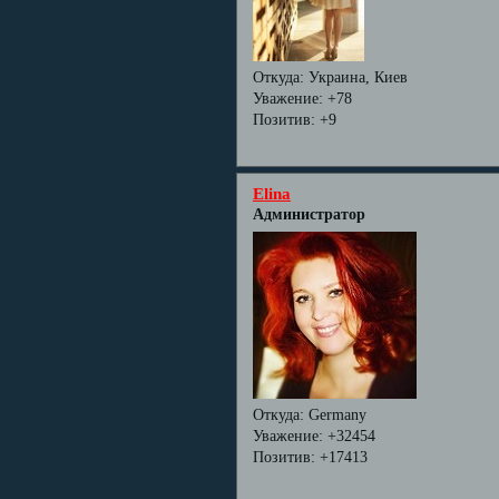
Откуда:
Украина, Киев
Уважение:
+78
Позитив:
+9
Elina
Администратор
Откуда:
Germany
Уважение:
+32454
Позитив:
+17413