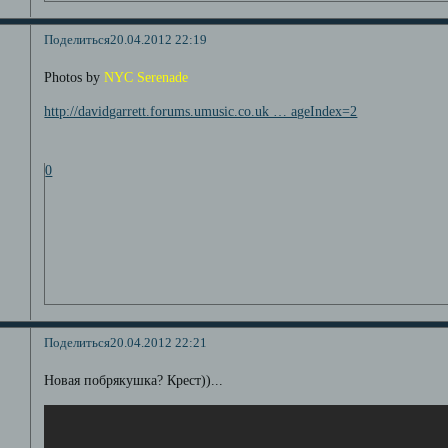
Поделиться
20.04.2012 22:19
Photos by
NYC Serenade
http://davidgarrett.forums.umusic.co.uk … ageIndex=2
0
Поделиться
20.04.2012 22:21
Новая побрякушка? Крест))...