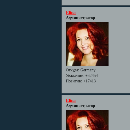
Elina
Администратор
Откуда:
Germany
Уважение:
+32454
Позитив:
+17413
Elina
Администратор