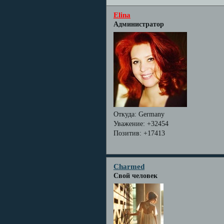
Elina
Администратор
Откуда:
Germany
Уважение:
+32454
Позитив:
+17413
Charmed
Свой человек