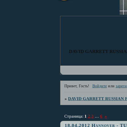
DAVID GARRETT RUSSI
Привет, Гость!
Войдите
или
зареги
»
DAVID GARRETT RUSSIAN
Страница:
1
2
3
…
6
»
18.04.2012 Hannover - 