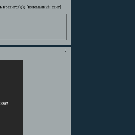
ь нравится)))) [взломанный сайт]
7