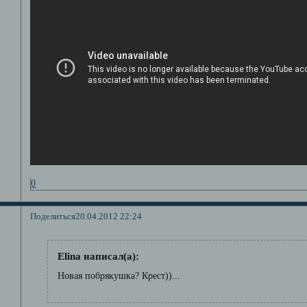
0
Поделиться
20.04.2012 22:24
Elina написал(а):
Новая побрякушка? Крест))...