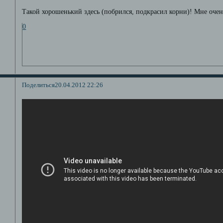
Такой хорошенький здесь (побрился, подкрасил корни)! Мне очен
0
Поделиться
20.04.2012 22:26