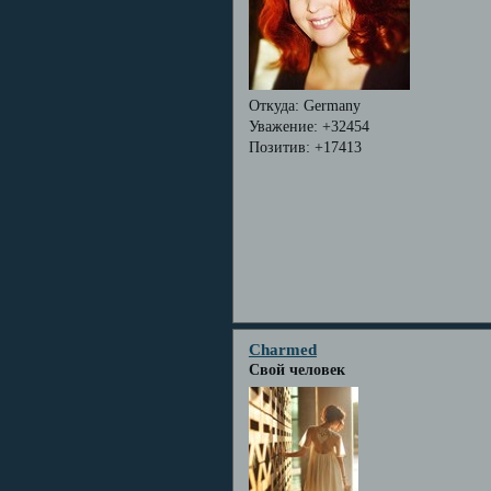
Откуда:
Germany
Уважение:
+32454
Позитив:
+17413
Charmed
Свой человек