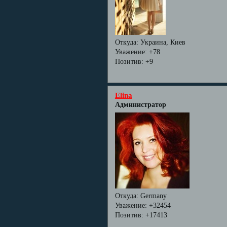
Откуда:
Украина, Киев
Уважение:
+78
Позитив:
+9
Elina
Администратор
Откуда:
Germany
Уважение:
+32454
Позитив:
+17413