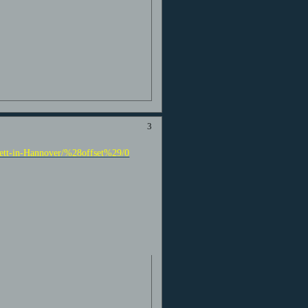
3
rett-in-Hannover/%28offset%29/0