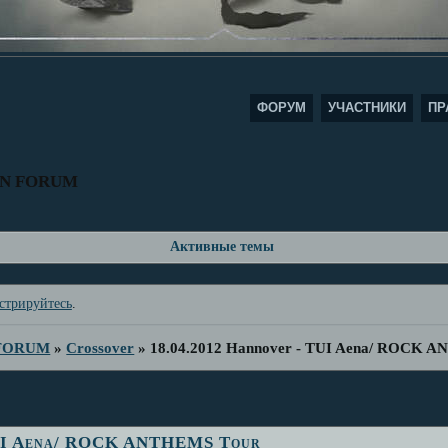
ФОРУМ
УЧАСТНИКИ
ПР
AN FORUM
Активные темы
стрируйтесь
.
 FORUM
»
Crossover
»
18.04.2012 Hannover - TUI Aena/ ROCK 
TUI Aena/ ROCK ANTHEMS Tour