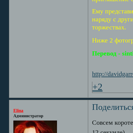
Ему представи
наряду с дру
торжествах.
Ниже 2 фотог
Перевод - sint
http://davidga
+2
Поделитьс
Elina
Администратор
Совсем короте
12 секунде)...