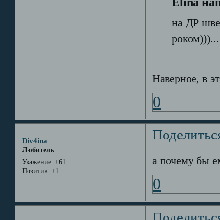
Elina на
на ДР шве
роком)))...
Наверное, в э
0
Поделитьс
Div4ina
Любитель
а почему бы е
Уважение:
+61
Позитив:
+1
0
Поделитьс