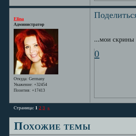
Поделитьс
Elina
Администратор
...мои скрины 
0
Откуда:
Germany
Уважение:
+32454
Позитив:
+17413
Страница:
1
2
3
»
Похожие темы