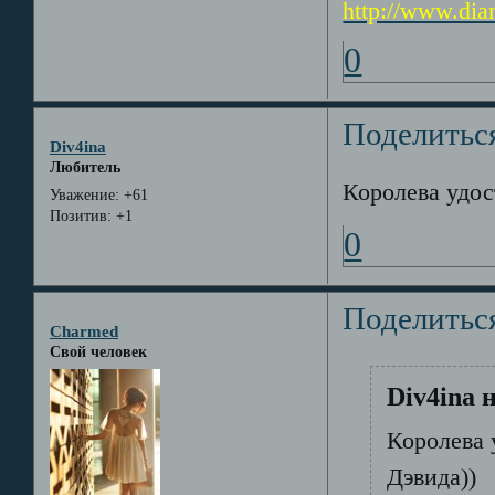
http://www.dia
0
Поделитьс
Div4ina
Любитель
Королева удос
Уважение:
+61
Позитив:
+1
0
Поделитьс
Charmed
Свой человек
Div4ina 
Королева 
Дэвида))