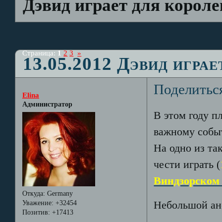
Дэвид играет для корол
Страница:
1
2
3
»
13.05.2012 Дэвид игра
Поделитьс
Elina
Администратор
В этом году п
важному событ
На одно из та
чести играть (
Виндзорском
Откуда:
Germany
Уважение:
+32454
Небольшой ан
Позитив:
+17413