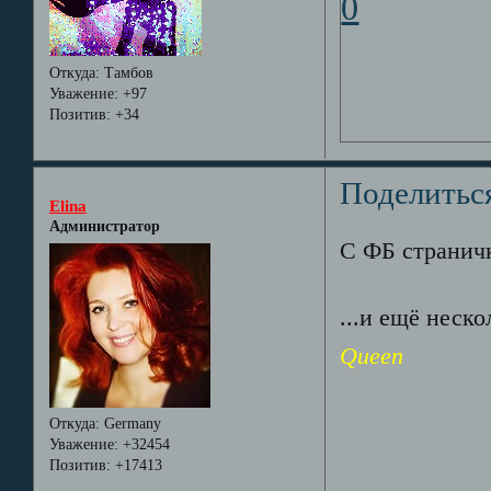
0
Откуда:
Тамбов
Уважение:
+97
Позитив:
+34
Поделитьс
Elina
Администратор
С ФБ странич
...и ещё неск
Queen
Откуда:
Germany
Уважение:
+32454
Позитив:
+17413