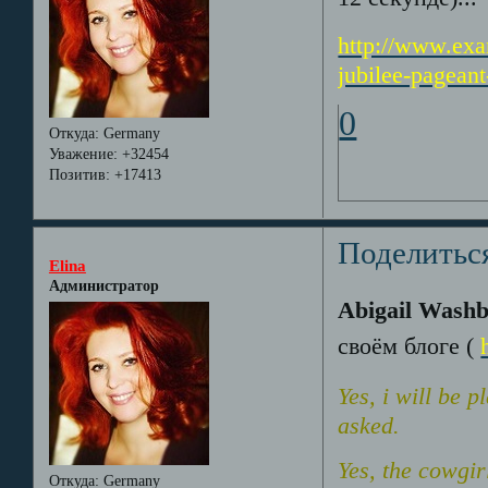
http://www.exa
jubilee-pagean
0
Откуда:
Germany
Уважение:
+32454
Позитив:
+17413
Поделитьс
Elina
Администратор
Abigail Wash
своём блоге (
Yes, i will be 
asked.
Yes, the cowgir
Откуда:
Germany