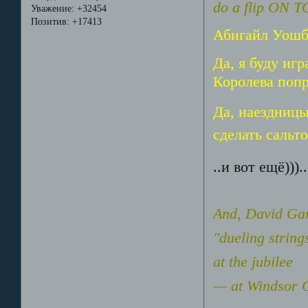
do a flip ON T
Уважение:
+32454
Позитив:
+17413
Абигайл Уош
Да, я буду иг
Королева попр
Да, наездницы
сделать сальт
..и вот ещё)))..
And, David Garr
"dueling string
at the jubilee
— at Windsor C