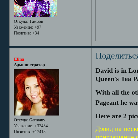
Откуда:
Тамбов
Уважение:
+97
Позитив:
+34
Поделитьс
Elina
Администратор
David is in Lo
Queen's Tea P
With all the o
Pageant he wa
Here are 2 pic
Откуда:
Germany
Уважение:
+32454
Дэвид на неск
Позитив:
+17413
приглашение о