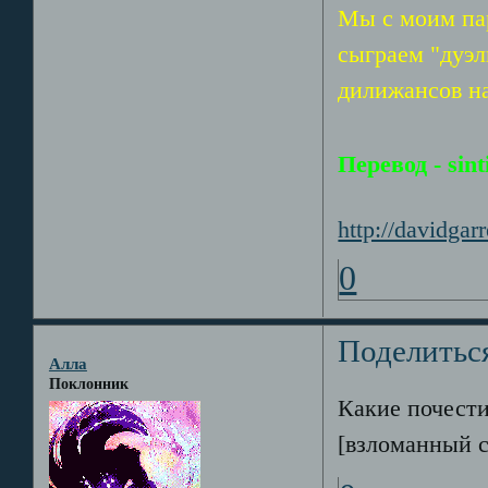
Мы с моим па
сыграем "дуэл
дилижансов на
Перевод - sint
http://davidga
0
Поделитьс
Алла
Поклонник
Какие почести
[взломанный с