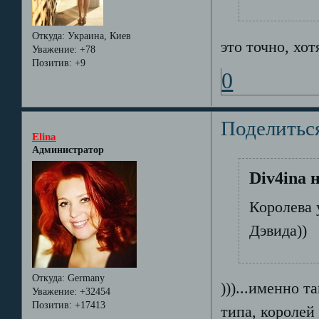
Откуда:
Украина, Киев
это точно, хо
Уважение:
+78
Позитив:
+9
0
Поделитьс
Elina
Администратор
Div4ina 
Королева 
Дэвида))
Откуда:
Germany
)))...именно та
Уважение:
+32454
Позитив:
+17413
типа, королей 