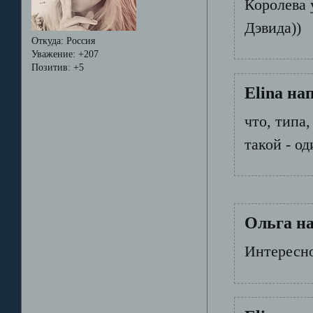
Королева 
Дэвида))
Откуда:
Россия
Уважение:
+207
Позитив:
+5
Elina на
что, типа
такой - од
Ольга на
Интересно