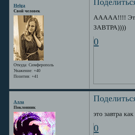
Поделитьс
Helga
Свой человек
ААААА!!!! Эт
ЗАВТРА))))
0
Откуда:
Симферополь
Уважение:
+40
Позитив:
+41
Поделитьс
Алла
Поклонник
это завтра как
0