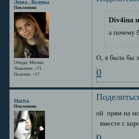
Лерка - Валерка
Поклонник
Div4ina 
а почему 
О, я была бы з
Откуда:
Москва
Уважение:
+71
0
Позитив:
+17
Поделитьс
Mariya
Поклонник
ой прям на мо
вместе с коро
0