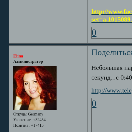
http://www.fa
set=a.101508
0
Поделитьс
Elina
Администратор
Небольшая нар
секунд...с 0:40
http://www.tel
0
Откуда:
Germany
Уважение:
+32454
Позитив:
+17413