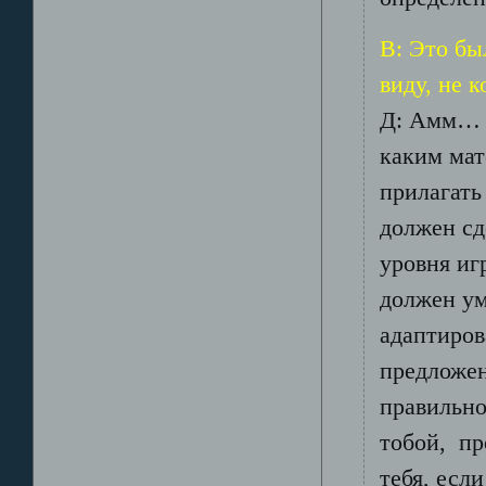
В: Это бы
виду, не 
Д: Амм… в
каким мат
прилагат
должен сд
уровня иг
должен ум
адаптиров
предложен
правильно
тобой, пр
тебя, если