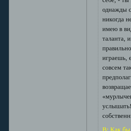
однажды с
никогда н
имею в ви
таланта, и
правильно
играешь, 
совсем та
предполаг
возвращае
«мурлычеш
услышать!
собственн
В: Как бы