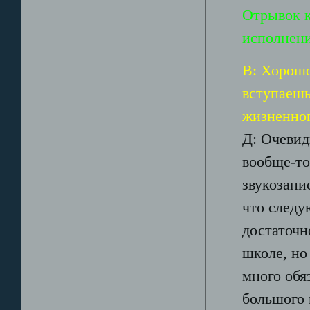
Отрывок к
исполнени
В: Хорошо
вступаешь
жизненног
Д: Очевид
вообще-то
звукозапи
что следу
достаточн
школе, но
много обя
большого 