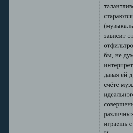
талантлив
стараются
(музыкаль
зависит о
отфильтро
бы, не ду
интерпрет
давая ей 
счёте муз
идеальног
совершенн
различных
играешь с