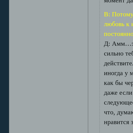
момент да
В: Потому
любовь к 
постоянн
Д: Амм…эт
сильно те
действите
иногда у 
как бы че
даже если
следующее
что, дума
нравится 