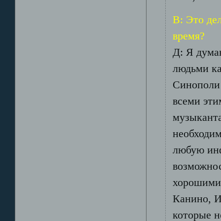
В: Это де
время?
Д: Я дума
людьми ка
Синополи
всеми эт
музыканта
необходим
любую инф
возможнос
хорошими
Канино, И
которые н