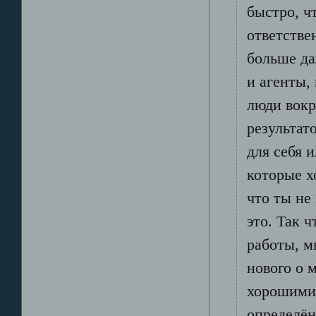
быстро, ч
ответстве
больше да
и агенты,
люди вокр
результат
для себя и
которые х
что ты не
это. Так 
работы, м
нового о 
хорошими 
определён