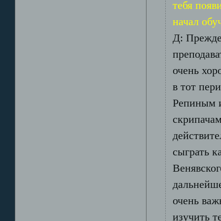
тебя появ
начал обу
Д: Прежде
преподава
очень хор
в тот пер
Репиным 
скрипачам
действите
сыграть к
Венявског
дальнейше
очень важ
изучить т