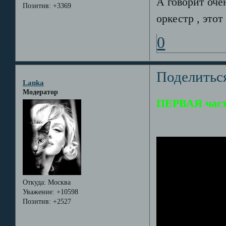
А говорит оче
Позитив:
+3369
оркестр , это
0
Поделитьс
Lanka
Модератор
ПЕРВАЯ част
Откуда:
Москва
Уважение:
+10598
Позитив:
+2527