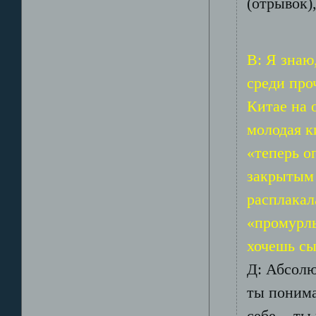
(отрывок)
В: Я знаю
среди про
Китае на 
молодая к
«теперь о
закрытым
расплакал
«промурлы
хочешь сы
Д: Абсолю
ты понима
себе, - т