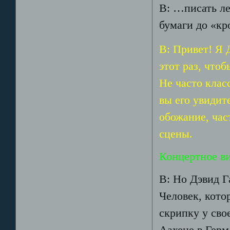
В: …писать ле
бумаги до «кро
В: Привет! Я
этот раз, что
Не часто клас
вы его увидит
обожание, ча
сцены.
Концертное ви
В: Но Дэвид Г
Человек, кото
скрипку у свое
Аахене в Герм