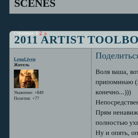
SCENES
Страница:
1
2
»
2011 ARTIST TOOLB
Поделитьс
LenaLiven
Житель
Воля ваша, во
припоминаю (х
конечно...)))
Уважение:
+849
Позитив:
+77
Непосредствен
Прям ненавижу
полностью ухв
Ну и опять, о