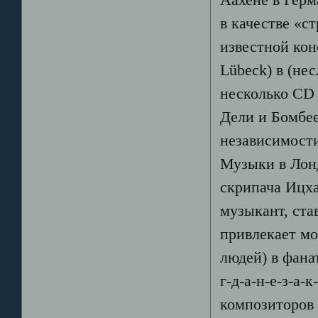
в качестве «с
известной кон
Lübeck) в (не
несколько CD 
Дели и Бомбее
независимост
Музыки в Лон
скрипача Ицх
музыкант, ста
привлекает м
людей) в фана
г-д-а-н-е-з-а-
композиторов 