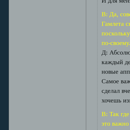
И для мен
В: Да, со
Гамлета с
поскольку
по-своему
Д: Абсолю
каждый де
новые апп
Самое важ
сделал вч
хочешь из
В: Так гд
это важно