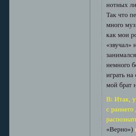
нотных ли
Так что п
много муз
как мои ро
«звучал» 
занимался
немного б
играть на
мой брат 
В: Итак, 
с раннего
распознат
«Верно»)