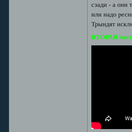
сзади - а они 
или надо ресн
Трындят исклю
ВТОРАЯ част