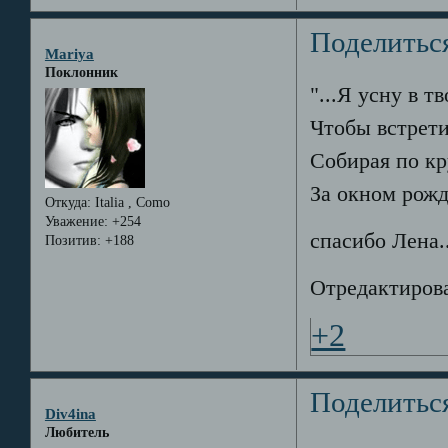
Поделитьс
Mariya
Поклонник
"...Я усну в т
Чтобы встрети
Собирая по к
За окном рожд
Откуда:
Italia , Como
Уважение:
+254
спасибо Лена..
Позитив:
+188
Отредактирова
+2
Поделитьс
Div4ina
Любитель