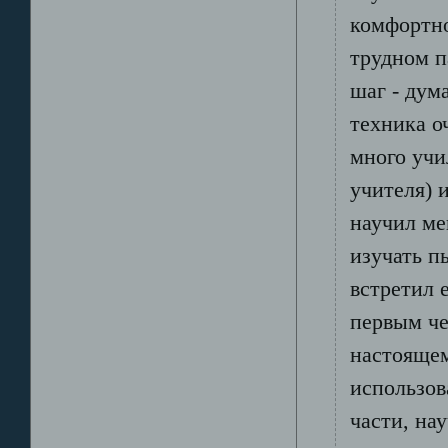
комфортно
трудном п
шаг - дум
техника о
много учи
учителя) 
научил ме
изучать п
встретил 
первым че
настоящем
использов
части, нау