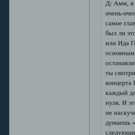
Д: Амм, я
очень-оче
самое гла
был ли эт
или Ида Г
основным 
останавли
ты смотри
концерта 
каждый де
нуля. И э
не наскуч
думаешь «
следующий