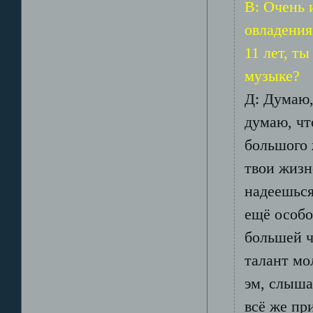
В: Очень 
овладения
11 лет, т
музыке?
Д: Думаю,
думаю, чт
большого 
твои жизн
надеешься
ещё особо 
большей ч
талант мо
эм, слыша
всё же пр