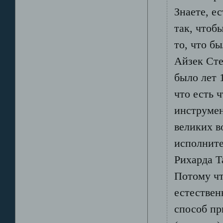
Знаете, е
так, чтоб
то, что б
Айзек Сте
было лет 
что есть 
инструмен
великих в
исполните
Рихарда Т
Потому чт
естествен
способ пр