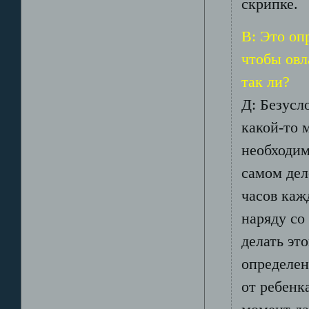
скрипке.
В: Это оп
чтобы овл
так ли?
Д: Безусл
какой-то 
необходим
самом дел
часов каж
наряду со
делать эт
определен
от ребенк