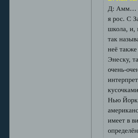
Д: Амм… н
я рос. С 
школа, и, 
так назыв
неё также
Энеску, т
очень-оче
интерпрет
кусочками
Нью Йорк,
американс
имеет в в
определён