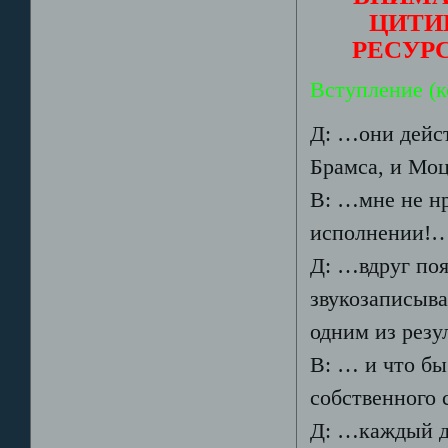
ЦИТИ
РЕСУР
Вступление (к
Д: …они дейст
Брамса, и Мо
В: …мне не нр
исполнении!
Д: …вдруг поя
звукозаписыв
одним из рез
В: … и что бы
собственного 
Д: …каждый д