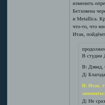
изменить опре
Бетховена че
и Metallica. 
что-то, что м
Итак, пойдёмт
продолже
В студии 
В: Дэвид,
Д: Благод
В: Итак, 
заниматьс
Д: Не сра