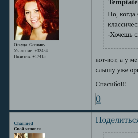
Temptate
Но, когда
классичес
-Хочешь с
Откуда:
Germany
Уважение:
+32454
Позитив:
+17413
вот-вот, а у м
слышу уже орк
Спасибо!!!
0
Поделитьс
Charmed
Свой человек