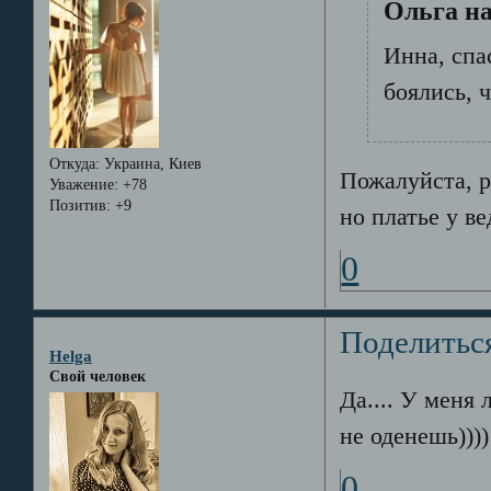
Ольга на
Инна, спа
боялись, 
Откуда:
Украина, Киев
Пожалуйста, р
Уважение:
+78
Позитив:
+9
но платье у в
0
Поделитьс
Helga
Свой человек
Да.... У меня
не оденешь))))
0