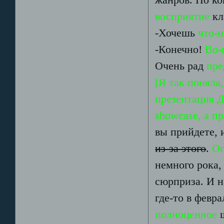
жанров. Но ко
восприятие
кл
-Хочешь
что-н
-Конечно!
Во-
Очень рад
пре
[Я так поняла
презентация Д
showcase, а п
вы прийдете, 
из-за этого
.
Оп
немного рока,
сюрприза. И н
где-то в февр
полноценное