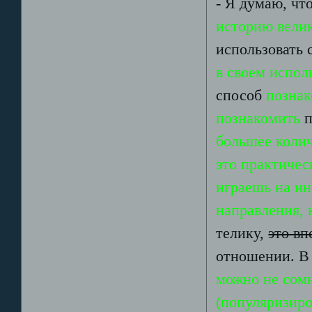
- Я думаю, чт
историю велик
использовать
в своем испол
способ
познак
познакомить
п
большее коли
это практичес
играешь на и
направления, 
телику,
это вп
отношении. В
можно не сомн
(популяризиро