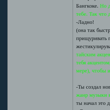
Бангкоке.
Но 
тебе. Так что
-Ладно!
(она так быст
прищуривать г
жестикулирува
тайским акцен
тебя акцентом
мере), чтобы и
-Ты создал н
жанр музыки 
ты начал это 