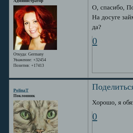
Администратор
О, спасибо, П
На досуге зай
да?
0
Откуда:
Germany
Уважение:
+32454
Позитив:
+17413
Поделитьс
PolinaT
Поклонник
Хорошо, я обя
0