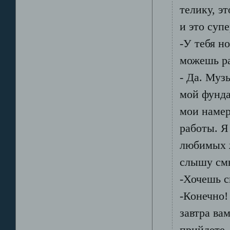
телику, э
и это супе
-У тебя н
можешь ра
- Да. Муз
мой фунда
мои намер
работы. Я
любимых ж
слышу смы
-Хочешь с
-Конечно!
завтра ва
прийдете,