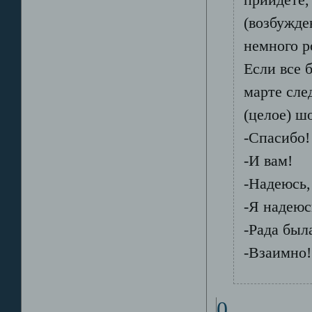
(возбужде
немного р
Если все 
марте сле
(целое) ш
-Спасибо!
-И вам!
-Надеюсь,
-Я надеюс
-Рада был
-Взаимно!
0