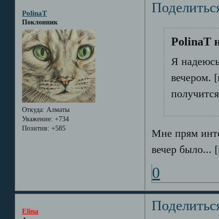
Поделитьс
PolinaT
Поклонник
PolinaT 
Я надеюсь
вечером. 
получится
Откуда:
Алматы
Уважение:
+734
Позитив:
+585
Мне прям инте
вечер было...
0
Поделитьс
Elina