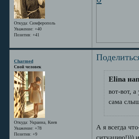
Откуда:
Симферополь
Уважение:
+40
Позитив:
+41
Поделитьс
Charmed
Свой человек
Elina на
вот-вот, а
сама слыш
Откуда:
Украина, Киев
А я всегда чт
Уважение:
+78
Позитив:
+9
ситуацию!))) и