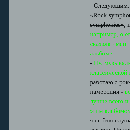
- Следующим..
«Rock sympho
symphonies»
, 
например, о е
сказала именн
альбоме.
-
Ну, музыкаль
классической 
работаю с рок
намерения -
в
лучше всего и
этим альбомом
я люблю слуша