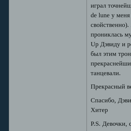
играл точнейш
de lune у меня
свойственно). 
прониклась му
Up Дэвиду и р
был этим трон
прекраснейших
танцевали.
Прекрасный ве
Спасибо, Дэви
Хитер
P.S. Девочки, 