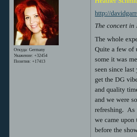
Heather Schmit
http://davidga
The concert in
The whole exper
Quite a few of 
Откуда:
Germany
Уважение:
+32454
some it was mee
Позитив:
+17413
seen since last
get the DG vib
and quality tim
and we were so
refreshing. As 
we came upon t
before the sho