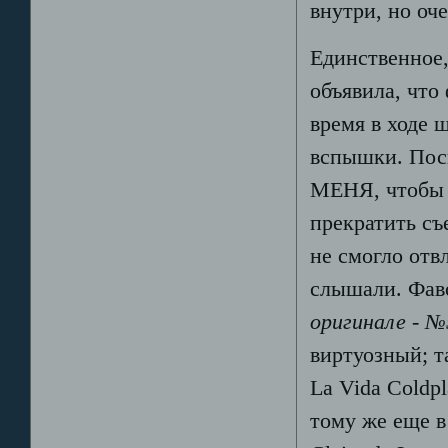
внутри, но оч
Единственное,
объявила, что
время в ходе 
вспышки. Поск
МЕНЯ, чтобы я
прекратить съ
не смогло отв
слышали. Фав
оригинале - №5
виртуозный; т
La Vida Coldp
тому же еще 