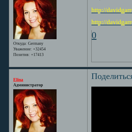
http://davidga
http://davidga
0
Откуда:
Germany
Уважение:
+32454
Позитив:
+17413
Поделитьс
Elina
Администратор