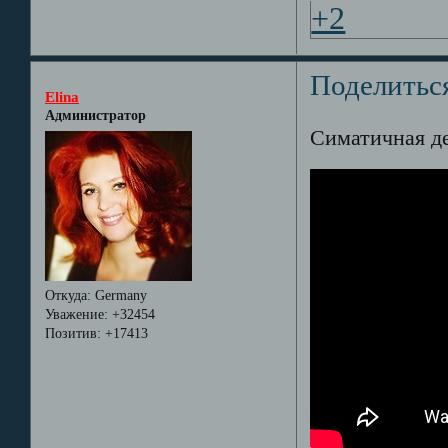
+2
Поделитьс
Elina
Администратор
Симатичная дев
Откуда:
Germany
Уважение:
+32454
Позитив:
+17413