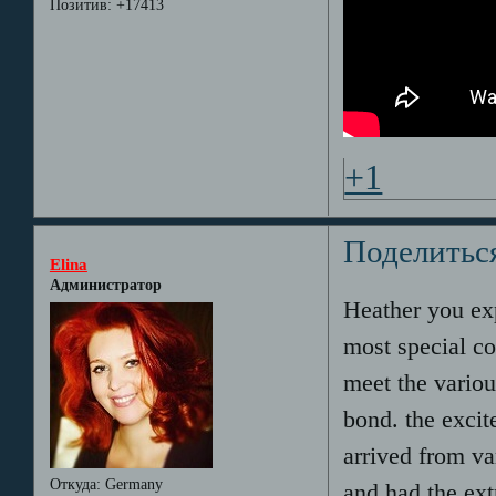
Позитив:
+17413
+1
Поделитьс
Elina
Администратор
Heather you exp
most special co
meet the vari
bond. the excit
arrived from var
Откуда:
Germany
and had the ext