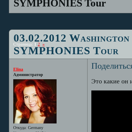
SYMPHONIES Tour
03.02.2012 Washington
Страница:
1
2
»
SYMPHONIES Tour
Поделитьс
Elina
Администратор
Это какие он 
Откуда:
Germany