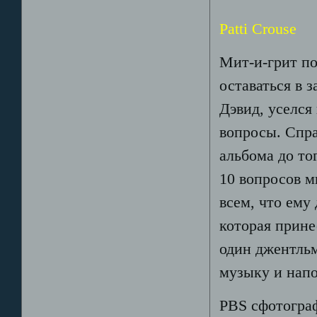
Patti Crouse
Мит-и-грит п
оставаться в 
Дэвид, уселся 
вопросы. Спра
альбома до то
10 вопросов м
всем, что ему
которая прине
один джентльм
музыку и напо
PBS сфотограф