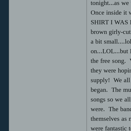
tonight...as w
Once inside it
SHIRT I WAS H
brown girly-cut
a bit small....l
on...LOL...but 
the free song
they were hopi
supply! We all
began. The mus
songs so we al
were. The band
themselves as 
were fantastic 