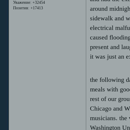
Уважение:
+32454
around midnight
Позитив:
+17413
sidewalk and w
electrical malfu
caused flooding
present and lau
it was just an 
the following d
meals with good
rest of our gro
Chicago and WA 
musicians. the
Washington Univ