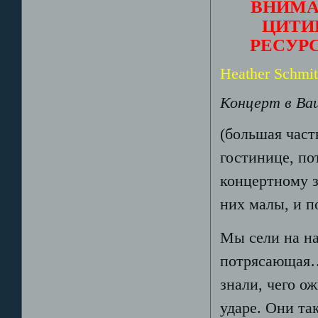
ВНИМА
ЦИТИ
РЕСУР
Heather Schmit
Концерт в Ва
(большая част
гостинице, п
концертному з
них малы, и п
Мы сели на на
потрясающая…
знали, чего о
ударе. Они та