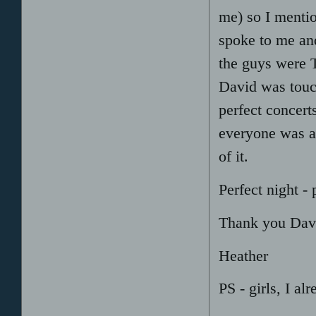
me) so I mentio
spoke to me a
the guys were 
David was touc
perfect concer
everyone was a
of it.
Perfect night - 
Thank you Davi
Heather
PS - girls, I al