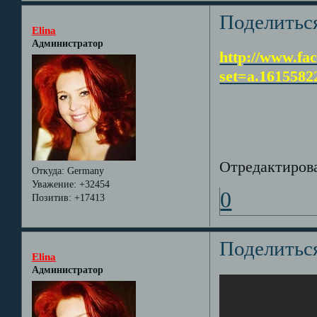
Поделитьс
Elina
Администратор
http://www.fa
set=a.161558
Отредактирован
Откуда:
Germany
Уважение:
+32454
0
Позитив:
+17413
Поделитьс
Elina
Администратор