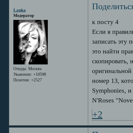
Поделитьс
Lanka
Модератор
к посту 4
Если я правил
записать эту 
это найти пра
скопировать,
Откуда:
Москва
оригинальной 
Уважение:
+10598
номер 13, кот
Позитив:
+2527
Symphonies, и
N'Roses "Nove
+2