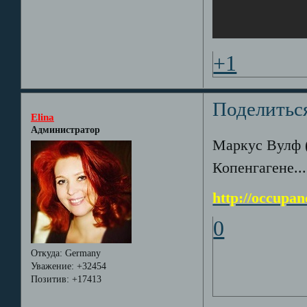
+1
Поделитьс
Elina
Администратор
Маркус Вулф (
Копенгагене...
http://occupan
0
Откуда:
Germany
Уважение:
+32454
Позитив:
+17413