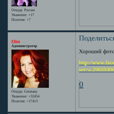
Откуда:
Россия
Уважение:
+17
Позитив:
+7
Поделитьс
Elina
Администратор
Хороший фото
http://www.fac
set=a.2965930
0
Откуда:
Germany
Уважение:
+32454
Позитив:
+17413