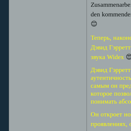
Zusammenarbeit
den kommenden
😊
Теперь, након
Дэвид Гэрретт
звука Widex

Дэвид Гэрретт
аутентичность
самым он пред
которое позво
понимать абсо
Он откроет но
проявлениях, 