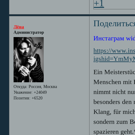
+1
Поделитьс
Лёна
Администратор
Инстаграм wid
https://www.i
igshid=YmM
Ein Meisterstüc
Menschen mit H
Откуда:
Россия, Москва
nimmt nicht nu
Уважение:
+24049
Позитив:
+6520
besonders den 
Klang, für mich
sondern zum Be
spazieren geht.