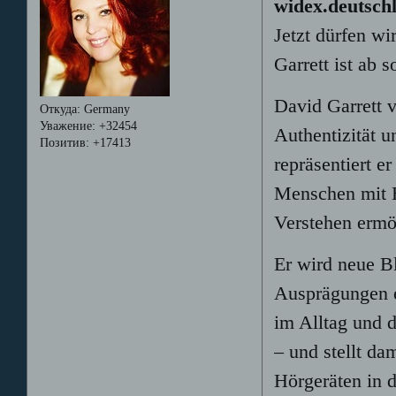
widex.deutsch
Jetzt dürfen wi
Garrett ist ab 
David Garrett v
Откуда:
Germany
Уважение:
+32454
Authentizität 
Позитив:
+17413
repräsentiert e
Menschen mit 
Verstehen ermö
Er wird neue B
Ausprägungen 
im Alltag und 
– und stellt da
Hörgeräten in d