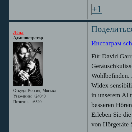
+1
Поделитьс
Лёна
Администратор
Инстаграм sch
Für David Garr
Geräuschkuliss
Wohlbefinden. 
Widex sensibil
Откуда:
Россия, Москва
in unserem Allt
Уважение:
+24049
Позитив:
+6520
besseren Hören
Erleben Sie die
von Hörgeräte 