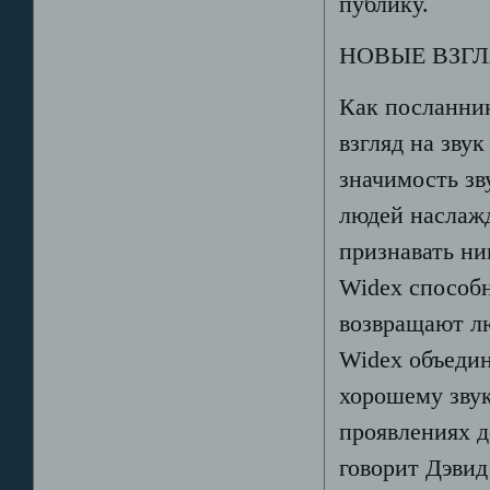
публику.
НОВЫЕ ВЗГ
Как посланни
взгляд на зву
значимость зв
людей наслажд
признавать н
Widex способн
возвращают л
Widex объедин
хорошему звук
проявлениях д
говорит Дэвид