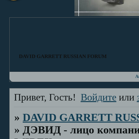
DAVID GARRETT RUSSIAN FORUM
А
Привет, Гость!
Войдите
или
»
DAVID GARRETT RUS
»
ДЭВИД - лицо компани