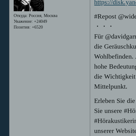
https://disk.
#Repost @wide
Откуда:
Россия, Москва
Уважение:
+24049
・・・
Позитив:
+6520
Für @davidgarr
die Geräuschku
Wohlbefinden. A
hohe Bedeutung
die Wichtigkei
Mittelpunkt.
Erleben Sie die
Sie unsere #Hör
#Hörakustikeri
unserer Website