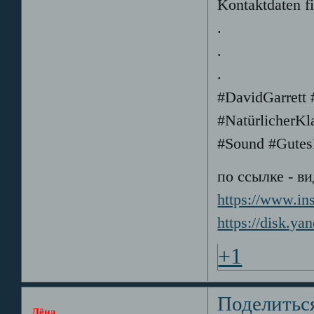
Kontaktdaten fi
.
.
.
#DavidGarrett
#NatürlicherKl
#Sound #Gute
по ссылке - в
https://www.
https://disk.y
+1
Поделитьс
Лёна