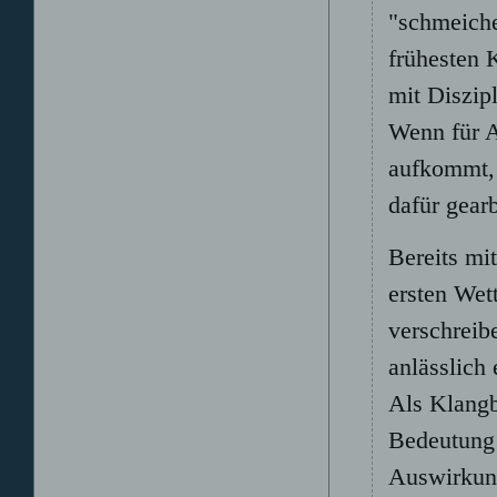
"schmeichel
frühesten K
mit Diszip
Wenn für A
aufkommt, 
dafür gearb
Bereits mi
ersten Wet
verschreib
anlässlich
Als Klangb
Bedeutung 
Auswirkung