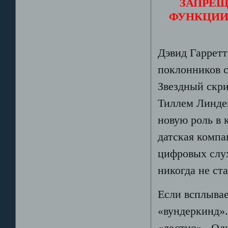
ЗАПРЕЩ
ФУНКЦИИ
Дэвид Гарретт
поклонников с
Звездный скри
Тиллем Линдем
новую роль в 
датская компа
цифровых слух
никогда не ста
Если всплывае
«вундеркинд».
«лестно» . Од