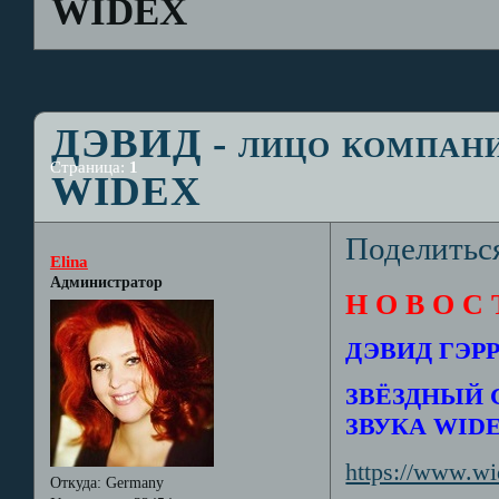
WIDEX
ДЭВИД - лицо компани
Страница:
1
WIDEX
Поделитьс
Elina
Администратор
Н О В О С 
ДЭВИД ГЭР
ЗВЁЗДНЫЙ 
ЗВУКА WID
https://www.wi
Откуда:
Germany