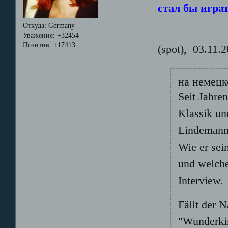
стал бы игра
Откуда:
Germany
Уважение:
+32454
Позитив:
+17413
(spot), 03.11.
на немец
Seit Jahre
Klassik un
Lindemann 
Wie er sei
und welche
Interview.
Fällt der N
"Wunderkin