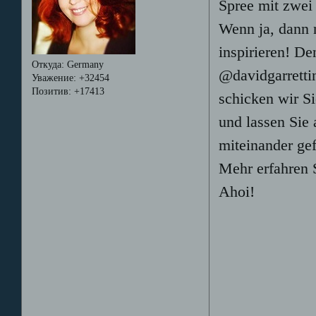
Spree mit zwei
Wenn ja, dann 
inspirieren! D
Откуда:
Germany
@davidgarretti
Уважение:
+32454
Позитив:
+17413
schicken wir S
und lassen Sie
miteinander gef
Mehr erfahren S
Ahoi!