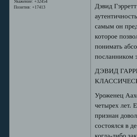
Уважение:
+32454
Дэвид Гэрретт
Позитив:
+17413
аутентичность
самым он пред
которое позво
понимать абсо
посланником 
ДЭВИД ГАРР
КЛАССИЧЕС
Уроженец Аахе
четырех лет. 
признан довол
состоялся в д
когда-либо за