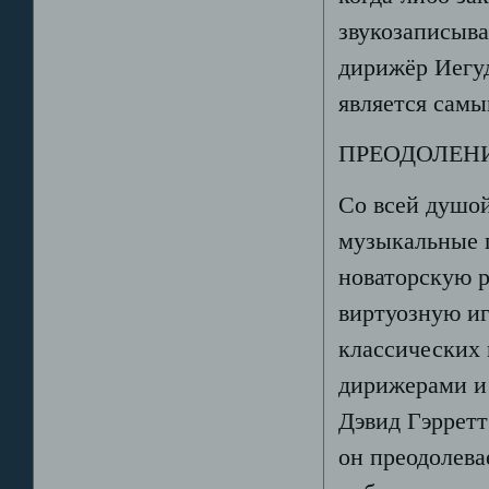
звукозаписыв
дирижёр Иегуд
является самы
ПРЕОДОЛЕН
Со всей душо
музыкальные г
новаторскую р
виртуозную иг
классических 
дирижерами и 
Дэвид Гэрретт
он преодолев