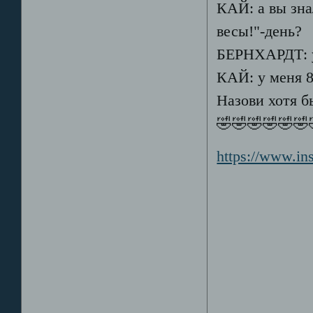
КАЙ: а вы зна
весы!"-день?
БЕРНХАРДТ: у
КАЙ: у меня 8
Назови хотя б
🤣🤣🤣🤣🤣🤣
https://www.i