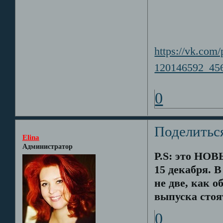
https://vk.com
120146592_456
0
Поделитьс
Elina
Администратор
P.S: это НОВ
15 декабря. 
не две, как 
выпуска сто
0