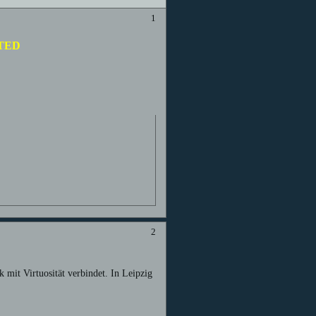
1
ITED
2
k mit Virtuosität verbindet. In Leipzig