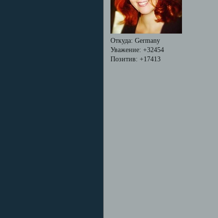
Откуда:
Germany
Уважение:
+32454
Позитив:
+17413