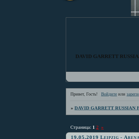
DAVID GARRETT RUSSI
Привет, Гость!
Войдите
или
зареги
»
DAVID GARRETT RUSSIAN
Страница:
1
2
»
19.05.2019 Leipzig - Ar