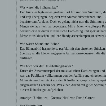
Was waren die Höhepunkte?
Der Künstler legte einen großen Start hin mit drei Nummern, di
und Pop übergingen, begleitet von Animationssequenzen und Lic
begeistertem Applaus. Doch es gelang nicht nur, die Stimmung a
Menge weitaus mehr zu begeistern. Mit Stücken wie „Purple Rai
beeindruckte er durch musikalische Darbietung und spektakulär
Masse mitzuklatschen und ihre Handytaschenlampen zu schwenk
Wie waren Sound und Bühne?
Das Bühnenbild harmonierte perfekt mit den einzelnen Stücken.
übertrug an die Lieder angepasste Animationssequenzen, die di
einfingen.
Wie hoch war der Unterhaltungsfaktor?
Durch das Zusammenspiel der musikalischen Darbietungen und 
war das Publikum vollkommen von der Aufführung eingenomm
Momente machten nicht nur den Künstler ausgesprochen sympath
ausgelassenen Lachern bei. Wer einen Abend mit guter Stimmung
diesem Künstler gut aufgehoben.
Anzeige: "Unlimited - Greatest Hits" von David Garrett
Von Yasmin Rau