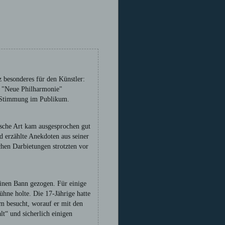
 besonderes für den Künstler:
er "Neue Philharmonie"
ne Stimmung im Publikum.
ische Art kam ausgesprochen gut
d erzählte Anekdoten aus seiner
hen Darbietungen strotzten vor
einen Bann gezogen. Für einige
ühne holte. Die 17-Jährige hatte
hm besucht, worauf er mit den
lt“ und sicherlich einigen