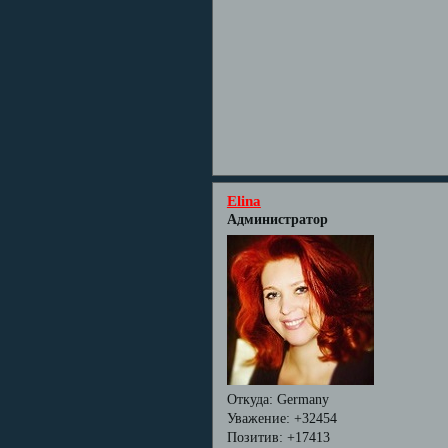
Elina
Администратор
Откуда:
Germany
Уважение:
+32454
Позитив:
+17413