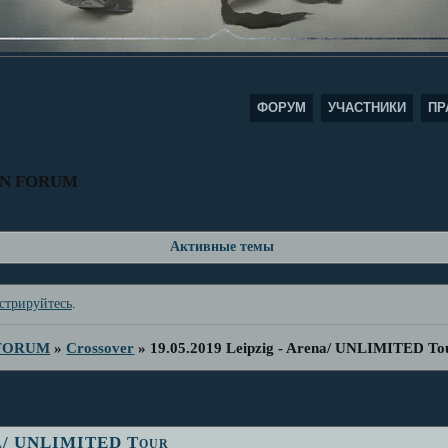
ФОРУМ
УЧАСТНИКИ
ПР
AN FORUM
Активные темы
стрируйтесь
.
 FORUM
»
Crossover
»
19.05.2019 Leipzig - Arena/ UNLIMITED To
ena/ UNLIMITED Tour