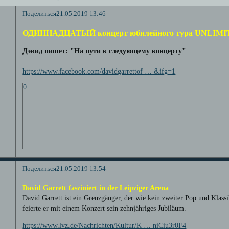
Поделиться
21.05.2019 13:46
ОДИННАДЦАТЫЙ концерт юбилейного тура UNLIM
Дэвид пишет: "На пути к следующему концерту"
https://www.facebook.com/davidgarrettof … &ifg=1
0
Поделиться
21.05.2019 13:54
David Garrett fasziniert in der Leipziger Arena
David Garrett ist ein Grenzgänger, der wie kein zweiter Pop und Klassi
feierte er mit einem Konzert sein zehnjähriges Jubiläum.
https://www.lvz.de/Nachrichten/Kultur/K … niCiu3r0F4