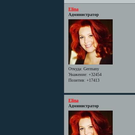
Elina
Администратор
Откуда:
Germany
Уважение:
+32454
Позитив:
+17413
Elina
Администратор