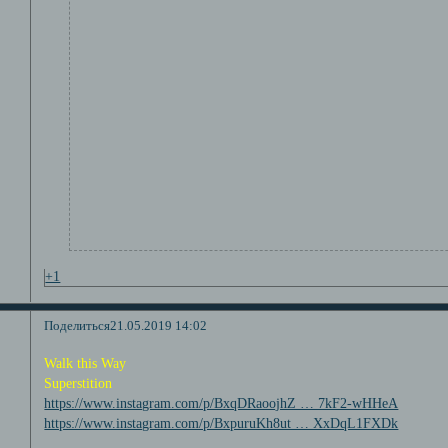
+1
Поделиться
21.05.2019 14:02
Walk this Way
Superstition
https://www.instagram.com/p/BxqDRaoojhZ … 7kF2-wHHeA
https://www.instagram.com/p/BxpuruKh8ut … XxDqL1FXDk