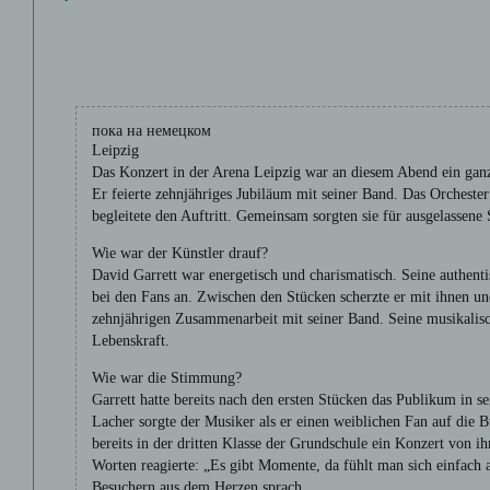
пока на немецком
Leipzig
Das Konzert in der Arena Leipzig war an diesem Abend ein ganz
Er feierte zehnjähriges Jubiläum mit seiner Band. Das Orchest
begleitete den Auftritt. Gemeinsam sorgten sie für ausgelasse
Wie war der Künstler drauf?
David Garrett war energetisch und charismatisch. Seine authent
bei den Fans an. Zwischen den Stücken scherzte er mit ihnen un
zehnjährigen Zusammenarbeit mit seiner Band. Seine musikalisc
Lebenskraft.
Wie war die Stimmung?
Garrett hatte bereits nach den ersten Stücken das Publikum in s
Lacher sorgte der Musiker als er einen weiblichen Fan auf die B
bereits in der dritten Klasse der Grundschule ein Konzert von i
Worten reagierte: „Es gibt Momente, da fühlt man sich einfach a
Besuchern aus dem Herzen sprach.