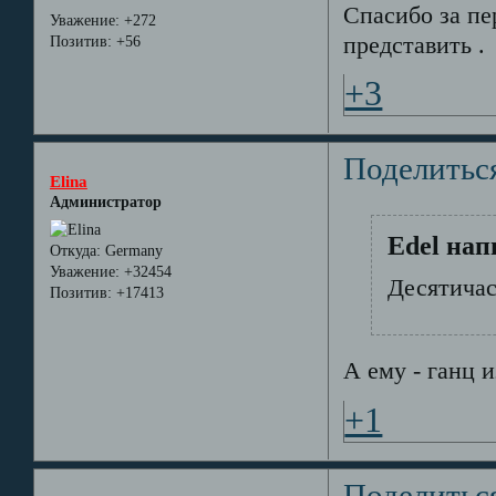
Спасибо за пе
Уважение:
+272
представить
.
Позитив:
+56
+3
Поделитьс
Elina
Администратор
Edel нап
Откуда:
Germany
Уважение:
+32454
Десятичас
Позитив:
+17413
А ему - ганц из
+1
Поделитьс