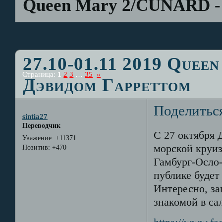
Queen Mary 2/CUNARD - 
27.10-01.11 2019 Quee
Страница:
1
2
3
…
35
»
Дэвидом Гарреттом
Поделитьс
sintia27
Переводчик
С 27 октября 
Уважение:
+11371
морской круиз
Позитив:
+470
Гамбург-Осло-
публике будет
Интересно, за
знакомой в сал