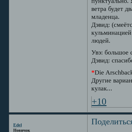
пунктуально. 
ветра будет д
младенца.
Дэвид: (смеётс
кульминацией 
людей.
Увэ: большое 
Дэвид: спасиб
*
Die Arschbac
Другие вариан
кулак...
+10
Поделитьс
Edel
Новичок