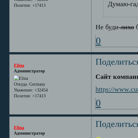
Думаю-гад
Позитив:
+17413
Не буди
лихо
б
0
Поделитьс
Elina
Администратор
Сайт компа
Откуда:
Germany
https://www.c
Уважение:
+32454
Позитив:
+17413
0
Поделитьс
Elina
Администратор