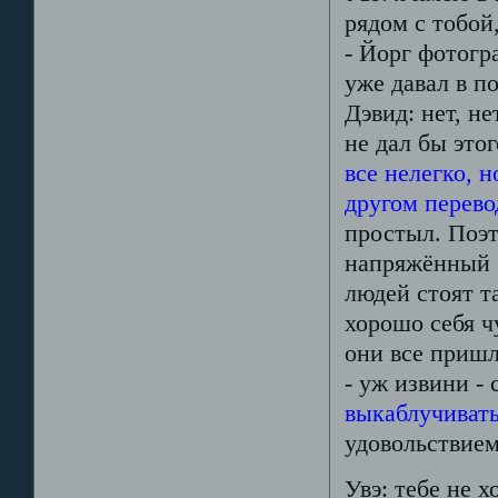
рядом с тобой
- Йорг фотогр
уже давал в п
Дэвид: нет, не
не дал бы это
все нелегко, н
другом перево
простыл. Поэт
напряжённый (
людей стоят т
хорошо себя ч
они все пришл
- уж извини -
выкаблучивать
удовольствием
Увэ: тебе не 