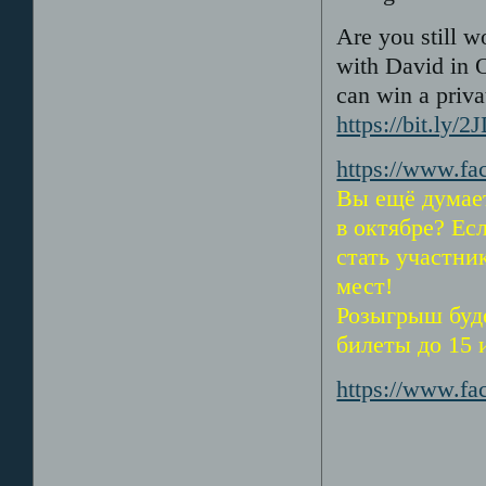
Are you still w
with David in O
can win a priva
https://bit.ly/
https://www.fa
Вы ещё думает
в октябре? Ес
стать участни
мест!
Розыгрыш буде
билеты до 15 
https://www.f