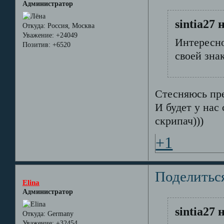
Администратор
sintia27 
Откуда:
Россия, Москва
Уважение:
+24049
Интересно
Позитив:
+6520
своей знак
Стесняюсь пре
И будет у нас
скрипач)))
+1
Поделитьс
Elina
Администратор
sintia27 
Откуда:
Germany
Уважение:
+32454