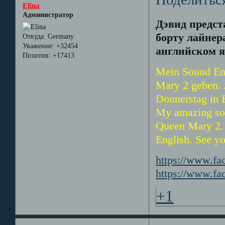
Elina
Администратор
Дэвид предст
борту лайнер
Откуда:
Germany
Уважение:
+32454
английском я
Позитив:
+17413
Mein Sound En
Mary 2 geben.
Donnerstag in 
My amazing sou
Queen Mary 2.
English. See yo
https://www.f
https://www.fa
+1