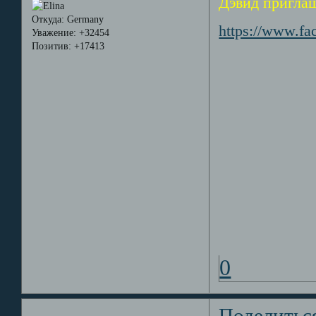
Дэвид приглаш
Откуда:
Germany
https://www.f
Уважение:
+32454
Позитив:
+17413
0
Поделитьс