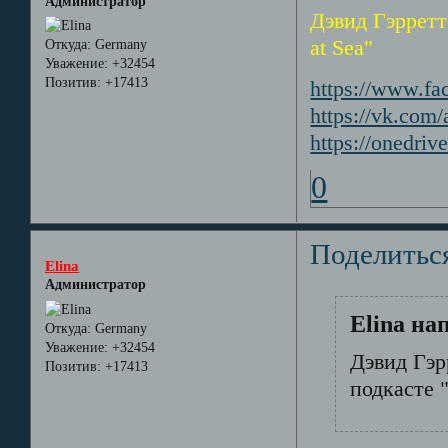
Администратор
Дэвид Гэрретт 
at Sea"
Откуда:
Germany
Уважение:
+32454
Позитив:
+17413
https://www.fa
https://vk.co
https://onedri
0
Поделитьс
Elina
Администратор
Elina на
Откуда:
Germany
Уважение:
+32454
Дэвид Гэр
Позитив:
+17413
подкасте "