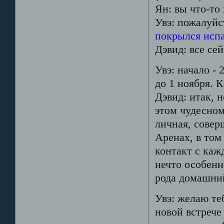
Ян: вы что-то
Увэ: пожалуйс
покрылся исп
Дэвид: все сей
Увэ: начало - 
до 1 ноября. 
Дэвид: итак, 
этом чудесном
личная, совер
Аренах, в том
контакт с каж
нечто особенн
рода домашни
Увэ: желаю те
новой встрече