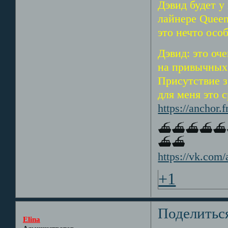
Дэвид будет у 
лайнере Queen
это нечто осо
Дэвид: это оч
на привычных 
Присутствие з
для меня это 
https://anchor.
⛴⛴⛴⛴⛴
⛴⛴
https://vk.co
+1
Поделитьс
Elina