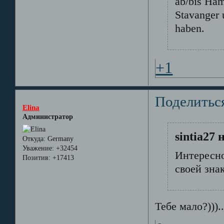
ab/bis Ham
Stavanger 
haben.
+1
Поделитьс
Elina
Администратор
sintia27 
Откуда:
Germany
Уважение:
+32454
Интересно
Позитив:
+17413
своей знак
Тебе мало?)))..