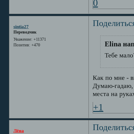
0
Поделитьс
sintia27
Переводчик
Уважение:
+11371
Elina на
Позитив:
+470
Тебе мало?
Как по мне -
Думаю-гадаю, 
места на руках
+1
Поделитьс
Лёна