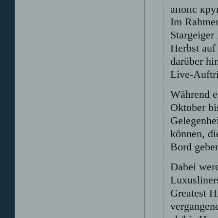
анонс кру
Im Rahmen 
Stargeiger
Herbst auf
darüber hi
Live-Auftri
Während ei
Oktober bi
Gelegenhei
können, di
Bord geben
Dabei werd
Luxusliner
Greatest H
vergangene