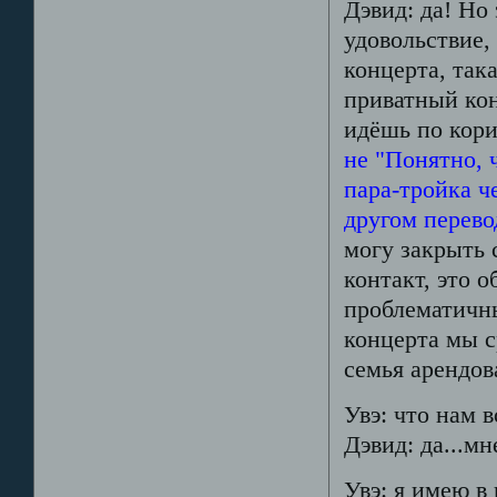
Дэвид: да! Но
удовольствие,
концерта, так
приватный кон
идёшь по кори
не "Понятно, 
пара-тройка че
другом перево
могу закрыть 
контакт, это 
проблематичны
концерта мы с
семья арендов
Увэ: что нам 
Дэвид: да...мн
Увэ: я имею в