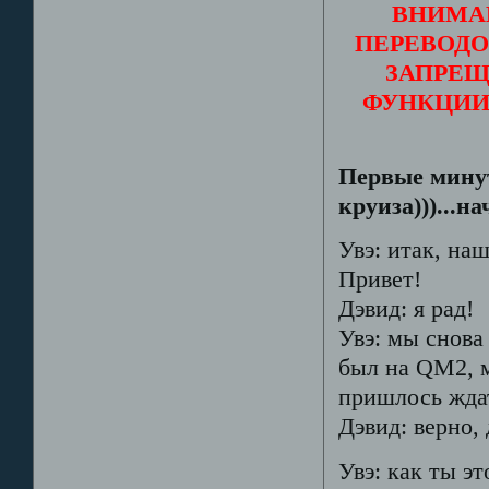
ВНИМА
ПЕРЕВОДО
ЗАПРЕЩ
ФУНКЦИИ
Первые минут
круиза)))...н
Увэ: итак, наш
Привет!
Дэвид: я рад!
Увэ: мы снова
был на QM2, 
пришлось ждат
Дэвид: верно, 
Увэ: как ты э