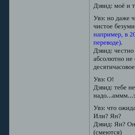
Дэвид: моё и т
Увэ: но даже ч
чистое безум
например, в 2
переводе).
Дэвид: честно 
абсолютно не 
десятичасовое
Увэ: О!
Дэвид: тебе н
надо...аммм..
Увэ: что ожида
Или? Ян?
Дэвид: Ян? Он
(смеются)