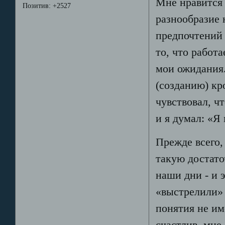
Мне нравится 
Позитив:
+2527
разнообразие 
предпочтений 
то, что работа
мои ожидания.
(созданию) кр
чувствовал, ч
и я думал: «Я
Прежде всего,
такую достато
наши дни - и 
«выстрелили» 
понятия не им
счастлив, мне