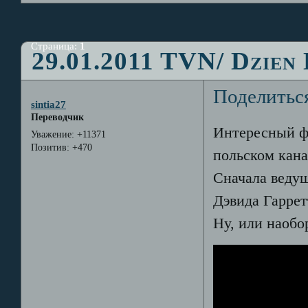
Страница:
1
29.01.2011 TVN/ Dzien
Поделитьс
sintia27
Переводчик
Интересный ф
Уважение:
+11371
Позитив:
+470
польском кан
Сначала веду
Дэвида Гаррет
Ну, или наобо