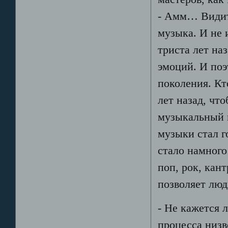
- Амм… Видите
музыка. И не 
триста лет на
эмоций. И поэ
поколения. Кт
лет назад, чт
музыкальный м
музыки стал г
стало намного
поп, рок, кан
позволяет лю
- Не кажется л
процесса низв