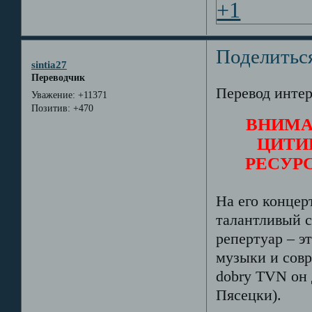
+1
Поделитьс
sintia27
Переводчик
Перевод инте
Уважение:
+11371
Позитив:
+470
ВНИМА
ЦИТИ
РЕСУР
На его концер
талантливый с
репертуар – э
музыки и сов
dobry TVN он 
Пясецки).