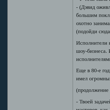
- (Дэвид ожив
большим покл
охотно занима
(подойди сюда 
Исполнители к
шоу-бизнеса.
исполнителям
Еще в 80-е го
имел огромный
(продолжение
- Твоей задач
мастеров, как