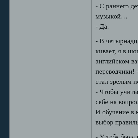
- С раннего д
музыкой…
- Да.
- В четырнадц
кивает, я в шо
английском ва
переводчики! –
стал зрелым 
- Чтобы учить
себе на вопро
И обучение в 
выбор правил
- У тебя была