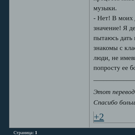
музыки.
- Нет! В моих
значение! Я д
пытаюсь дать 
знакомы с кла
люди, не имев
попросту ее б
____________
Этот перевод
Спасибо больш
+2
Страница:
1