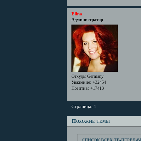
Elina
Администратор
Откуда:
Germany
Уважение:
+32454
Позитив:
+17413
Страница:
1
Похожие темы
СПИСОК ВСЕХ ТВ-ПЕРЕДАЧ