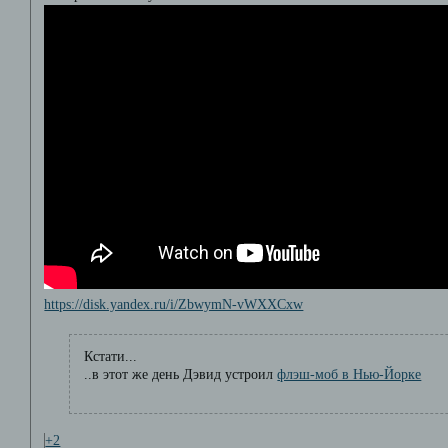
https://disk.yandex.ru/i/ZbwymN-vWXXCxw
Кстати...
..в этот же день Дэвид устроил
флэш-моб в Нью-Йорке
+2