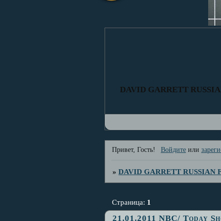
DAVID GARRETT RUSSI
Привет, Гость!
Войдите
или
зареги
»
DAVID GARRETT RUSSIAN
Страница:
1
21.01.2011 NBC/ Today S