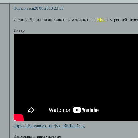
Поделиться
20.08.2018 23:38
И снова Дэвид на американском телеканале
NBC
в утренней пере
Тизер
https://disk.yandex.ru/i/jvx_t3RdsquCGg
Интервью и выступление