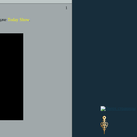
1
даче
Today Show
.