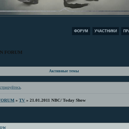
ФОРУМ
УЧАСТНИКИ
ПР
AN FORUM
Активные темы
стрируйтесь
.
 FORUM
»
TV
»
21.01.2011 NBC/ Today Show
how