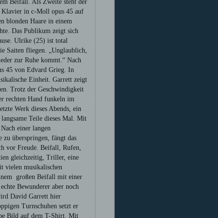
m Beifall. Als Zweite steht der
d Klavier in c-Moll opus 45 auf
en blonden Haare in einem
hte. Das Publikum zeigt sich
se. Ulrike (25) ist total
ie Saiten fliegen. „Unglaublich,
 wieder zur Ruhe kommt.“ Nach
pus 45 von Edvard Grieg. In
ikalische Einheit. Garrett zeigt
fen. Trotz der Geschwindigkeit
ner rechten Hand funkeln im
letzte Werk dieses Abends, ein
 langsame Teile dieses Mal. Mit
 Nach einer langen
 zu überspringen, fängt das
ch vor Freude. Beifall, Rufen,
n gleichzeitig, Triller, eine
t vielen musikalischen
inem großen Beifall mit einer
e echte Bewunderer aber noch
ird David Garrett hier
poppigen Turnschuhen setzt er
be Bild auf dem T-Shirt. Mit