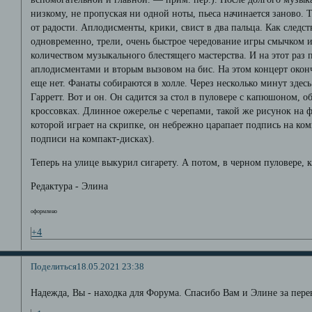
низкому, не пропуская ни одной ноты, пьеса начинается заново. 
от радости. Аплодисменты, крики, свист в два пальца. Как следс
одновременно, трели, очень быстрое чередование игры смычком 
количеством музыкального блестящего мастерства. И на этот раз
аплодисментами и вторым вызовом на бис. На этом концерт окон
еще нет. Фанаты собираются в холле. Через несколько минут здесь
Гарретт. Вот и он. Он садится за стол в пуловере с капюшоном,
кроссовках. Длинное ожерелье с черепами, такой же рисунок на ф
которой играет на скрипке, он небрежно царапает подпись на ком
подписи на компакт-дисках).
Теперь на улице выкурил сигарету. А потом, в черном пуловере, 
Редактура - Элина
оформлено
+4
Поделиться
18.05.2021 23:38
Надежда, Вы - находка для Форума. Спасибо Вам и Элине за пере