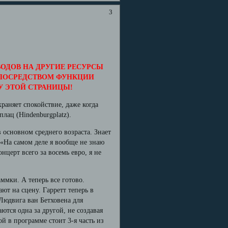
3
ОДОВ НА ДРУГИЕ РЕСУРСЫ
 ПОСРЕДСТВОМ ФУНКЦИИ
У ЭТОЙ СТРАНИЦЫ!
раняет спокойствие, даже когда
лац (Hindenburgplatz).
в основном среднего возраста. Знает
 «На самом деле я вообще не знаю
нцерт всего за восемь евро, я не
ммки. А теперь все готово.
ют на сцену. Гарретт теперь в
Людвига ван Бетховена для
ются одна за другой, не создавая
 в программе стоит 3-я часть из