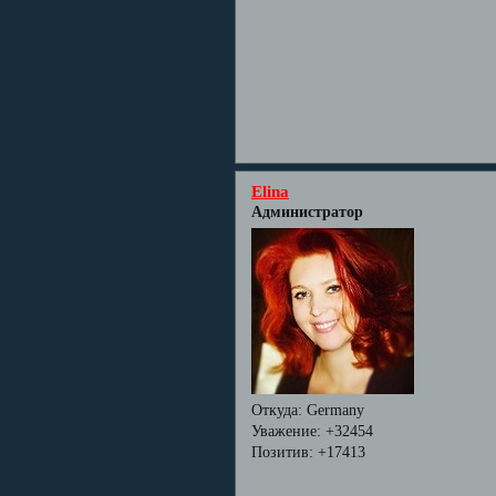
Elina
Администратор
Откуда:
Germany
Уважение:
+32454
Позитив:
+17413