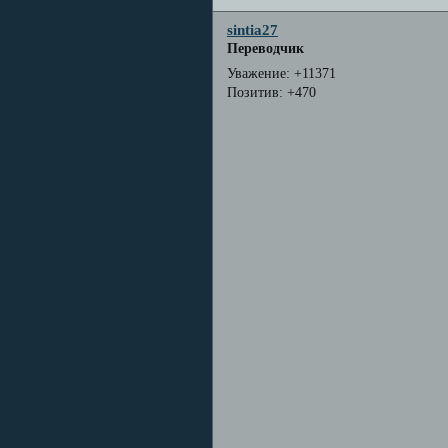
sintia27
Переводчик
Уважение:
+11371
Позитив:
+470