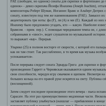
FAE (свободен, но одинок) сонаты для скрипки и фортепиано до 
одинок» - девиз скрипача Йозефа Иоахима (Joseph Joachim), отталк
композиторы Роберт Шуман, Иоганнес Брамс и Альберт Дитрих
сонату, известную под тем же наименованием (FAE). Замысел их 
акцентировать три ноты: фа (F), ля (A) и ми (E). Каждый из них 
Иоахиму было предложено угадать, кто — какую. Наиболее извест
Брамсом. - прим. пер.). С помощью чередования темпа он, с дл
собранными в «хвост», ведет слушателя по музыкальной истории. 
то выражает «вау». Перерыв.
Ульрике (25) в полном восторге от скорости, с которой его пальц
как он там стоит. Так расслабленно, в то время как музыка возбуж
успокаивается».
После перерыва следует соната Эдварда Грига для скрипки и фор
произведении Гарретт и Чернявская оказываются одним музыкал
свои способности, чередуя игру смычком и щипком. Несмотря на 
больших кольца на его правой руке искрятся на свету. Публика с
(восхищенной).
Затем следует последнее произведение этого вечера - пьеса испа
Сарасате. На этот раз преимущественно медленные части. Неско
заставляет публику улыбнуться (нахшлаг — прибавление в конце
вспомогательной и главной. — прим. пер.). После долгого музык