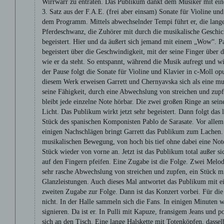
Wirrwarr zu entraten. Das Publikum dankt dem Musiker mit eine
3. Satz aus der F.A.E. (frei aber einsam) Sonate für Violine un
dem Programm. Mittels abwechselnder Tempi führt er, die lang
Pferdeschwanz, die Zuhörer mit durch die musikalische Geschic
begeistert. Hier und da äußert sich jemand mit einem „Wow“. Pau
begeistert über die Geschwindigkeit, mit der seine Finger über d
wie er da steht. So entspannt, während die Musik aufregt und
der Pause folgt die Sonate für Violine und Klavier in c-Moll o
diesem Werk erweisen Garrett und Chernyavska sich als eine mus
seine Fähigkeit, durch eine Abwechslung von streichen und zup
bleibt jede einzelne Note hörbar. Die zwei großen Ringe an sei
Licht. Das Publikum wirkt jetzt sehr begeistert. Dann folgt das 
Stück des spanischen Komponisten Pablo de Sarasate. Vor allem
einigen Nachschlägen bringt Garrett das Publikum zum Lachen.
musikalischen Bewegung, von hoch bis tief ohne dabei eine Note
Stück wieder von vorne an. Jetzt ist das Publikum total außer si
auf den Fingern pfeifen. Eine Zugabe ist die Folge. Zwei Melodie
sehr rasche Abwechslung von streichen und zupfen, ein Stück mi
Glanzleistungen. Auch dieses Mal antwortet das Publikum mit e
zweiten Zugabe zur Folge. Dann ist das Konzert vorbei. Für di
nicht. In der Halle sammeln sich die Fans. In einigen Minuten w
signieren. Da ist er. In Pulli mit Kapuze, fransigem Jeans und 
sich an den Tisch. Eine lange Halskette mit Totenköpfen, dassel