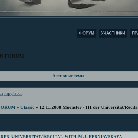
ФОРУМ
УЧАСТНИКИ
ПР
AN FORUM
Активные темы
стрируйтесь
.
 FORUM
»
Classic
»
12.11.2008 Muenster - H1 der Universitat/Recit
 der Universitat/Recital with M.Cherniavskaya