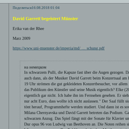
Поделиться
16.08.2018 01:04
David Garrett begeistert Münster
Erika van der Rhee
Marz 2009
https://www.uni-muenster.de/imperia/md/ … schung.pdf
на немецком
In schwarzem Pulli, die Kapuze fast über die Augen gezogen. 
auch dann, als der Musiker David Garrett beim Konzertsaal a
19 Uhr strömen die gut gekleideten Konzertbesucher, vor allem 
das Publikum den Künstler und seine Musik eigentlich? Elke (2
eigentlich gar nicht. Ich habe ihn im Fernsehen gesehen. Er sieh
nur acht Euro, dass wollte ich nicht auslassen.“ Der Saal füllt
tönt herauf, Programmhefte werden studiert. Und dann ist es sow
Milana Chernyavska und David Garrett betreten das Podium. Garr
schwarzen Anzug. Das Spiel fängt mit der Sonate für Klavier 
Dur opus 96 von Ludwig van Beethoven an. Die Noten reihen sic