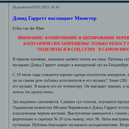
Поделиться
18.05.2021 16:41
Дэвид Гарретт восхищает Мюнстер
Erika van der Rhee
ВНИМАНИЕ! КОПИРОВАНИЕ И ЦИТИРОВАНИЕ ПЕРЕВ
КАТЕГОРИЧЕСКИ ЗАПРЕЩЕНЫ! ТОЛЬКО РЕПОСТ
"ПОДЕЛИТЬСЯ В СОЦ.СЕТЯХ" В САМОМ НИЗ
В черном пуловере, капюшон натянут почти на глаза. Публика сох
музыкант Дэвид Гарретт заходит в концертный зал на Гинденбургп
С 19 часов сюда стекаются хорошо одетые посетители концертов, 
ли на самом деле публика исполнителя и его музыку? Эльке (20):
его музыку. Я видела его по телевизору. Он выглядит хорошо, и ко
хотела это пропустить».
Зал медленно заполняется. Слышен гул голосов, изучаются програ
Украинская пианистка Милана Чернявская и Дэвид Гарретт вступа
классическом черном костюме. Выступление начинается с сонаты 
фортепиано и скрипки № 10 соль мажор, опус 96. Ноты выстраива
путаницы. Публика благодарит музыканта аплодисментами. Второй