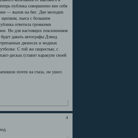
Теперь публика совершенно вне себя
твие — вызов на бис. Две мелодии
и щипком, пьеса с большим
 публика ответила громкими
чен. Но для настоящих поклонников
 будет давать автографы Дэвид
 обтрепанных джинсах и модных
утболке. С той же скоростью, с
пакт-дисках (ставит каракули своей
капюшон почти на глаза, он ушел.
4
вод.