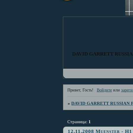
DAVID GARRETT RUSSI
Привет, Гость!
Войдите
или
зареги
»
DAVID GARRETT RUSSIAN
Страница:
1
12.11.2008 Muenster - H1