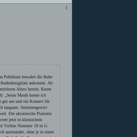
1
Das Publikum bewahrt die Ruhe
m Hindenburgplatz ankommt. Ab
mittleren Alters herein. Kennt
0): „Seine Musik kenne ich
t gut aus und ein Konzert für
 sich langsam. Stimmengewirr
eit. Die ukrainische Pianistin
ett jetzt in klassischem
und Violine Nummer 10 in G-
h aneinander, ohne je in einen