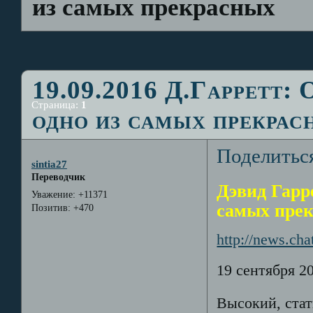
из самых прекрасных
19.09.2016 Д.Гарретт:
Страница:
1
одно из самых прекрас
Поделитьс
sintia27
Переводчик
Дэвид Гарр
Уважение:
+11371
самых пре
Позитив:
+470
http://news.cha
19 сентября 2
Высокий, стат