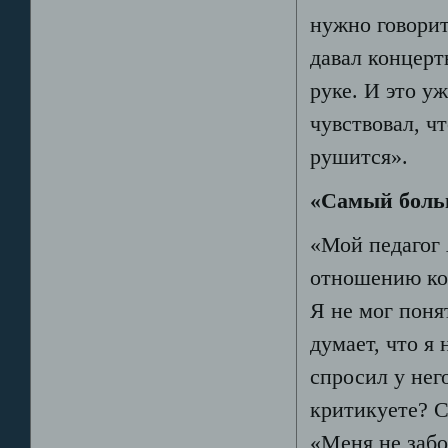
нужно говорить
давал концерт
руке. И это у
чувствовал, ч
рушится».
«Самый боль
«Мой педагог 
отношению ко 
Я не мог поня
думает, что я
спросил у нег
критикуете? 
«Меня не заб