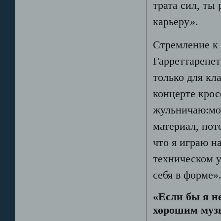
трата сил, т
карьеру».
Стремление к 
Гарреттарепет
только для кл
концерте крос
жульничаю:мож
материал, пот
что я играю н
техническом у
себя в форме»
«Если бы я н
хорошим муз