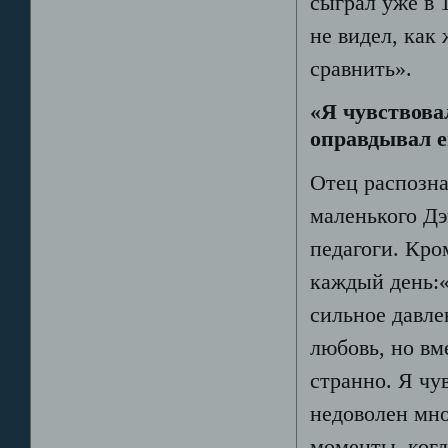
сыграл уже в 1
не видел, как
сравнить».
«Я чувствовал
оправдывал е
Отец распозна
маленького Д
педагоги. Кро
каждый день:«
сильное давле
любовь, но вм
странно. Я чу
недоволен мно
моменты, когд