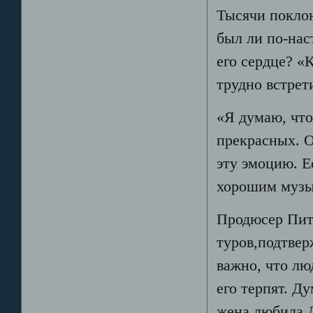
Тысячи покло
был ли по-нас
его сердце? «
трудно встрет
«Я думаю, что
прекрасных. О
эту эмоцию. Е
хорошим музы
Продюсер Пит
туров,подтвер
важно, что л
его терпят. Д
жена любила Д