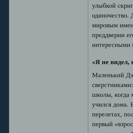
улыбкой скрип
одиночество. 
мировым имен
преддверии ег
интересными и
«Я не видел,
Маленький Дэв
сверстниками:
школы, когда 
учился дома. 
перелетах, по
первый «взро