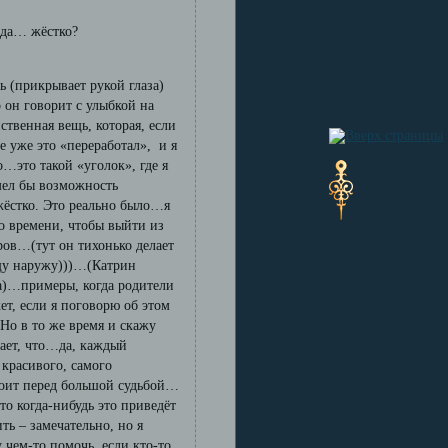
да… жёстко?
ть (прикрывает рукой глаза)
о он говорит с улыбкой на
ственная вещь, которая, если
е уже это «переработал», и я
о…это такой «уголок», где я
имел бы возможность
 жёстко. Это реально было…я
о времени, чтобы выйти из
ров…(тут он тихонько делает
щу наружу)))…(Катрин
ка)…примеры, когда родители
ет, если я поговорю об этом
 Но в то же время и скажу
мает, что…да, каждый
 красивого, самого
 стоит перед большой судьбой…
то когда-нибудь это приведёт
ть – замечательно, но я
 чем-то помочь, если кто-то