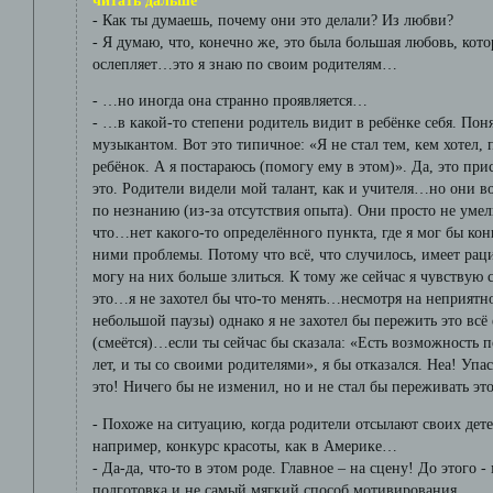
читать дальше
- Как ты думаешь, почему они это делали? Из любви?
- Я думаю, что, конечно же, это была большая любовь, кото
ослепляет…это я знаю по своим родителям…
- …но иногда она странно проявляется…
- …в какой-то степени родитель видит в ребёнке себя. Поня
музыкантом. Вот это типичное: «Я не стал тем, кем хотел,
ребёнок. А я постараюсь (помогу ему в этом)». Да, это при
это. Родители видели мой талант, как и учителя…но они в
по незнанию (из-за отсутствия опыта). Они просто не умел
что…нет какого-то определённого пункта, где я мог бы кон
ними проблемы. Потому что всё, что случилось, имеет рац
могу на них больше злиться. К тому же сейчас я чувствую с
это…я не захотел бы что-то менять…несмотря на неприят
небольшой паузы) однако я не захотел бы пережить это всё 
(смеётся)…если ты сейчас бы сказала: «Есть возможность п
лет, и ты со своими родителями», я бы отказался. Неа! Упа
это! Ничего бы не изменил, но и не стал бы переживать это
- Похоже на ситуацию, когда родители отсылают своих дет
например, конкурс красоты, как в Америке…
- Да-да, что-то в этом роде. Главное – на сцену! До этого 
подготовка и не самый мягкий способ мотивирования.