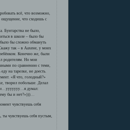
робовать всё, что возможно,
, ощущение, что сходишь с
а. Бунтарства не было,
иться в школе – было бы
 было бы сложно обмануть
Скажу так – в Аахене, у моих
ребёнком. Конечно же, были
ил родителям. Но мои
учными по сравнению с теми,
еду на тарелке, не доесть.
умент. «Я что, голодный?»
е, творил побольше. Делал
вки…ууууууу…я думал:
чему бы и нет?»)))…
момент чувствуешь себя
ь, ты чувствуешь себя пустым,