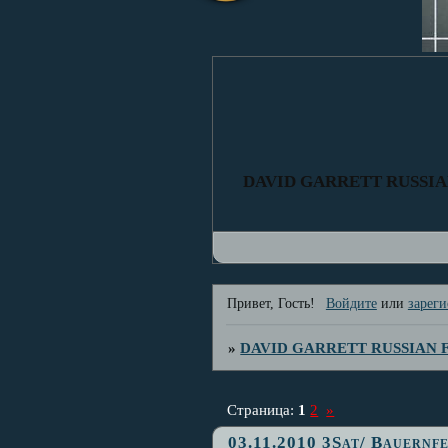
DAVID GARRETT RUSSI
Привет, Гость!
Войдите
или
зареги
»
DAVID GARRETT RUSSIAN
Страница:
1
2
»
03.11.2010 3Sat/ Bauernf