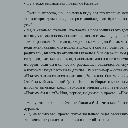
- Ну я тоже выдавливал прыщики (смеётся)
- Очень интересно, но…я имею в виду вот это желание исп
эти вот приступы гнева, потеря самообладания, бунтарство
ума?
- Да, в какой-то степени по-своему я проворачивал это дом
потому что мы довольно консервативная семья…вдруг появ
тоже странным. Учителя приходили ко мне домой. Так что
родителей, сказав, что пошёл в школу, а сам не пошёл бы. 
родителей, вплоть до окончания школы я был сдержанным 
ситуации, где, как я считаю, я довольно много противореч
истории, если бы я сейчас их рассказал, показались бы ск
о которых могут рассказать другие. Ну например – оставить 
«Почему я должен доедать до конца?» - таков был мой арг
Это был мой домашний бунт. Но в Нью Йорке, я конечно ж
пирсинг на языке, красил волосы в чёрный цвет, татуиро
«Почему бы и нет?» Или, вернее, не думал, а просто: «По
- Не ну это правильно! Это необходимо! Иначе в какой-то 
дураком.
- Ну не только это, просто потом же нечего будет рассказат
ты ничего не увидел и не пережил в этой жизни.