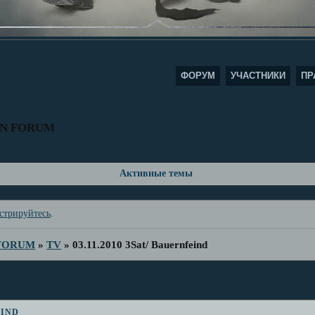
ФОРУМ
УЧАСТНИКИ
ПР
AN FORUM
Активные темы
стрируйтесь
.
 FORUM
»
TV
»
03.11.2010 3Sat/ Bauernfeind
eind