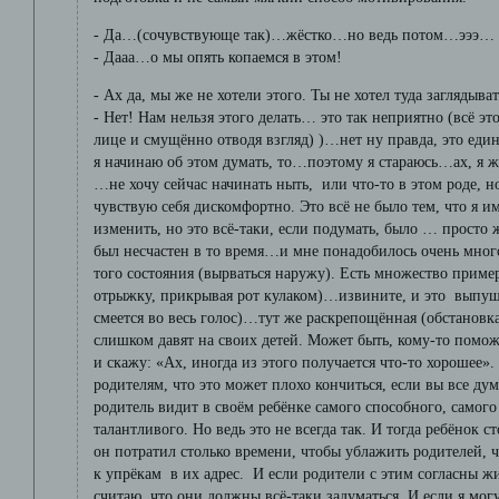
- Да…(сочувствующе так)…жёстко…но ведь потом…эээ… 
- Дааа…о мы опять копаемся в этом!
- Ах да, мы же не хотели этого. Ты не хотел туда заглядыва
- Нет! Нам нельзя этого делать… это так неприятно (всё эт
лице и смущённо отводя взгляд) )…нет ну правда, это един
я начинаю об этом думать, то…поэтому я стараюсь…ах, я ж
…не хочу сейчас начинать ныть, или что-то в этом роде, н
чувствую себя дискомфортно. Это всё не было тем, что я 
изменить, но это всё-таки, если подумать, было … просто
был несчастен в то время…и мне понадобилось очень мног
того состояния (вырваться наружу). Есть множество приме
отрыжку, прикрывая рот кулаком)…извините, и это выпу
смеется во весь голос)…тут же раскрепощённая (обстанов
слишком давят на своих детей. Может быть, кому-то помож
и скажу: «Ах, иногда из этого получается что-то хорошее».
родителям, что это может плохо кончиться, если вы все ду
родитель видит в своём ребёнке самого способного, самого
талантливого. Но ведь это не всегда так. И тогда ребёнок
он потратил столько времени, чтобы ублажить родителей, ч
к упрёкам в их адрес. И если родители с этим согласны жи
считаю, что они должны всё-таки задуматься. И если я могу