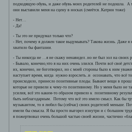
подходящую обувь, и даже обувь моих родителей не подошла. А м
они выставили меня на сцену в носках (смеётся..Катрин тоже)
- Нет…
- Да!
- Ты это не придумал только что?
- Нет, почему я должен такое выдумывать? Такова жизнь. Даже я 
хватило бы фантазии.
- Ты никогда не …я не скажу ненавидел..но не был зол на своих 
- Бывало, конечно,что я на них очень злился. Почти всё своё де
их, конечно, не боготворил, но с моей стороны было к ним уваж
наступает время, когда нужно взрослеть..и осознавать, что всё т
происходило, принесло позитивные плоды. Бывают вещи в прошл
которые не привели к чему-то позитивному. Но у меня было не та
усилия, всё это каким-то образом привело к позитивному результ
быть неблагодарным. Потому что всё это имело смысл. Как бы тру
музыкантом, то я любил бы (сейчас) своих родителей меньше. По
имели бы смысла. Я бы просто выгорел изнутри и с большим труд
я пожертвовал очень большой частью своей жизни, частично «бл