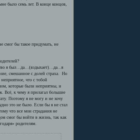
не было семь лет. В конце концов,
не смог бы такое придумать, не
родителей?
тство я был…да…(вздыхает)…да...я
ение, смешанное с долей страха. Но
о неприятное, что с тобой
ом, которые были неприятны, и
к. Всё, к чему я прилагал большие
ату. Поэтому я не могу и не хочу
дно это не было. Если бы я не стал
тому что все мои страдания не
ом смог бы войти в жизнь, так как
агодаря» родителям.