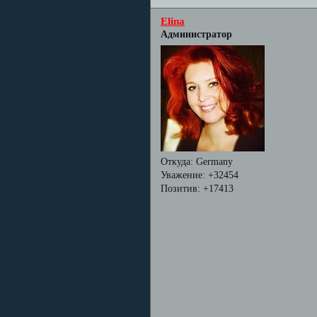
Elina
Администратор
Откуда:
Germany
Уважение:
+32454
Позитив:
+17413