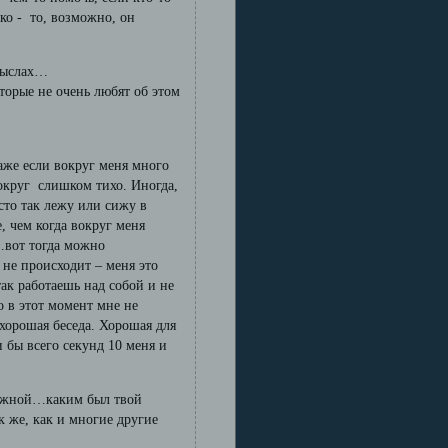
гко - то, возможно, он
смыслах…
оторые не очень любят об этом
аже если вокруг меня много
округ слишком тихо. Иногда,
сто так лежу или сижу в
, чем когда вокруг меня
я…вот тогда можно
 не происходит – меня это
так работаешь над собой и не
о в этот момент мне не
 хорошая беседа. Хорошая для
 бы всего секунд 10 меня и
рожной…каким был твой
 же, как и многие другие