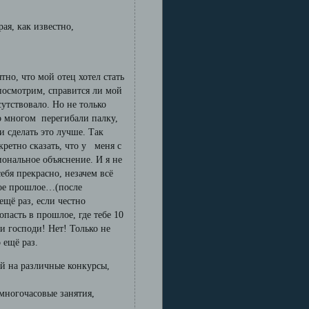
рая, как известно,
тно, что мой отец хотел стать
 посмотрим, справится ли мой
сутствовало. Но не только
о многом перегибали палку,
и сделать это лучше. Так
кретно сказать, что у меня с
иональное объяснение. И я не
ебя прекрасно, незачем всё
ное прошлое…(после
ещё раз, если честно
опасть в прошлое, где тебе 10
си господи! Нет! Только не
 ещё раз.
ей на различные конкурсы,
- многочасовые занятия,