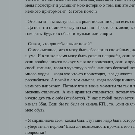
меня посмотрит и услышит мою историю о том, как это ле
немного притормозит. Я готов помочь.
- Это значит, ты выступаешь в роли посланника, во всех 
- Да нет, это немножко глупо сказано. Просто есть люди, к
говорить, будь то в области музыки или спорта.
- Скажи, что для тебя значит покой?
- Самое смешное, что я могу быть абсолютно спокойным, д
шума. И в то же время могу быть ужасно напряжён, если в
если вообще ничего вокруг меня не происходит, если я про
своей комнате, тогда я чувствуую себя намного беспокойнее
много людей. ..когда что что-то происходит, всё движетс
расслабиться. А покой в с том смысле, когда вообще ничего
немного напрягает.. Потому что в такие моменты ты так и 
можешь отвлечься. А мне нравится отвлекаться, потому чт
нужно думать о себе (улыбается). У нас с тобой получается
канала 3Sat. Если бы ты была от канала RTL, то…они сняли
мою обувь.
- Я спрашивала себя, каким был…тут мне надо быть осто
пубертатный период? Была ли возможность прожить его так
подростки?