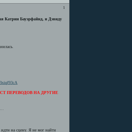
1
я Катрин Бауэрфайнд, и Дэвиду
анилась.
0Bxiqf93cA
СТ ПЕРЕВОДОВ НА ДРУГИЕ
м…
н идти на сцену. Я не мог найти