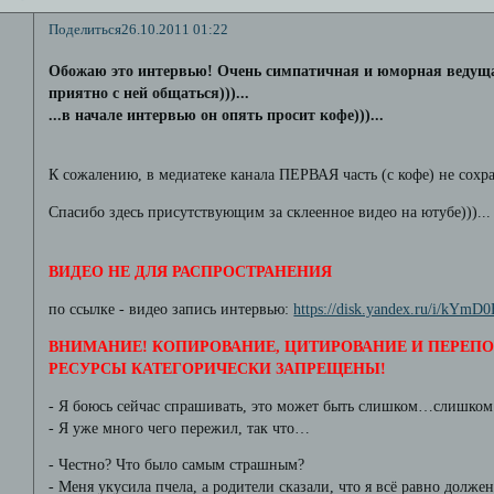
Поделиться
26.10.2011 01:22
Обожаю это интервью! Очень симпатичная и юморная ведуща
приятно с ней общаться)))...
...в начале интервью он опять просит кофе)))...
К сожалению, в медиатеке канала ПЕРВАЯ часть (с кофе) не сохр
Спасибо здесь присутствующим за склеенное видео на ютубе)))...
ВИДЕО НЕ ДЛЯ РАСПРОСТРАНЕНИЯ
по ссылке - видео запись интервью:
https://disk.yandex.ru/i/kYmD
ВНИМАНИЕ! КОПИРОВАНИЕ, ЦИТИРОВАНИЕ И ПЕРЕПО
РЕСУРСЫ КАТЕГОРИЧЕСКИ ЗАПРЕЩЕНЫ!
- Я боюсь сейчас спрашивать, это может быть слишком…слишко
- Я уже много чего пережил, так что…
- Честно? Что было самым страшным?
- Меня укусила пчела, а родители сказали, что я всё равно долже