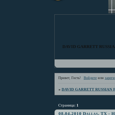
DAVID GARRETT RUSSI
Привет, Гость!
Войдите
или
зареги
»
DAVID GARRETT RUSSIAN
Страница:
1
08.04.2010 Dallas, TX - H