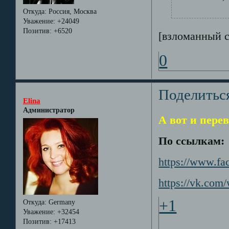
Откуда:
Россия, Москва
Уважение:
+24049
Позитив:
+6520
[взломанный 
0
Поделитьс
Elina
Администратор
А вот и пере
По ссылкам:
https://www.f
https://vk.com
+1
Откуда:
Germany
Уважение:
+32454
Позитив:
+17413