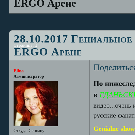
ERGO Арене
28.10.2017 Гениальное
Страница:
1
ERGO Арене
Поделитьс
Elina
Администратор
По нижеслед
в
ГДАНЬСКЕ
видео...очень 
русские фанат
Genialne show
Откуда:
Germany