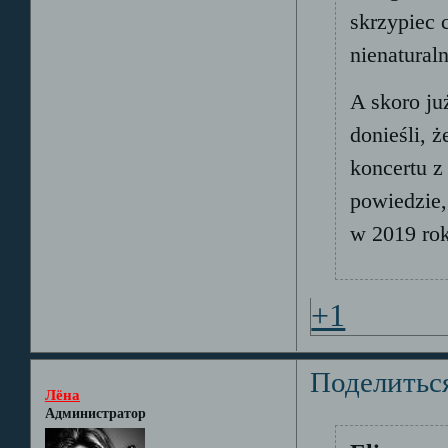
skrzypiec 
nienaturaln
A skoro ju
donieśli, 
koncertu z
powiedzie,
w 2019 ro
+1
Поделитьс
Лёна
Администратор