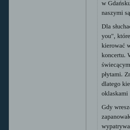
w Gdańsku 
naszymi są
Dla słucha
you", któr
kierować w
koncertu. 
świecącymi
płytami. Z
dlatego ki
oklaskami s
Gdy wreszc
zapanowało
wypatrywać