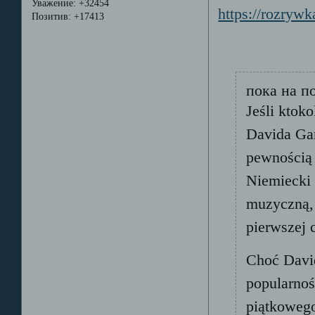
Уважение:
+32454
https://rozryw
Позитив:
+17413
пока на п
Jeśli ktok
Davida Gar
pewnością 
Niemiecki 
muzyczną, 
pierwszej 
Choć David
popularnoś
piątkowego