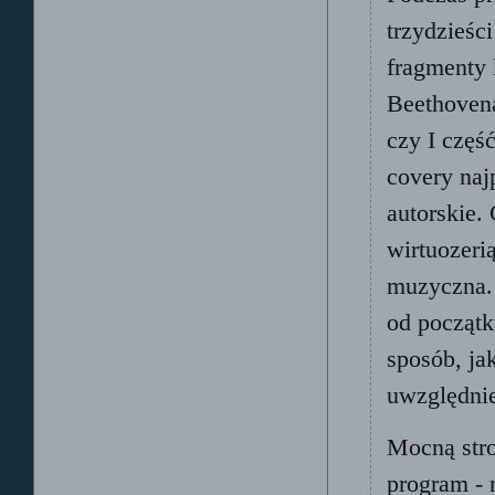
trzydzieśc
fragmenty 
Beethovena
czy I częś
covery naj
autorskie.
wirtuozeri
muzyczna. 
od początk
sposób, ja
uwzględnie
Mocną stro
program - 