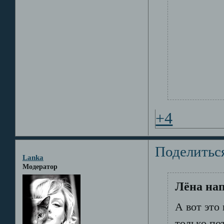
+4
Поделитьс
Lanka
Модератор
Лёна нап
А вот это
только по