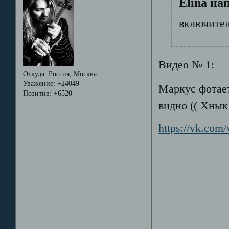
Elina на
включител
Видео № 1:
Откуда:
Россия, Москва
Уважение:
+24049
Маркус фотает
Позитив:
+6520
видно (( Хнык
https://vk.co