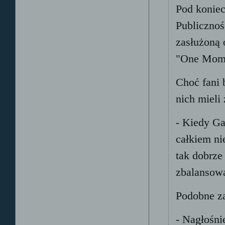
Pod koniec
Publicznoś
zasłużoną 
"One Mome
Choć fani 
nich mieli
- Kiedy Ga
całkiem ni
tak dobrze
zbalansowa
Podobne za
- Nagłośni