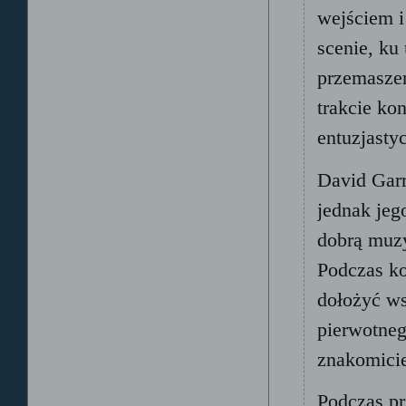
wejściem i
scenie, ku
przemasze
trakcie ko
entuzjasty
David Garr
jednak jeg
dobrą muzy
Podczas ko
dołożyć ws
pierwotneg
znakomici
Podczas pr