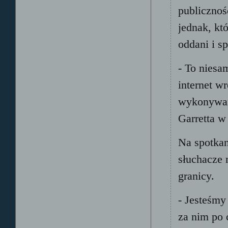
publicznoś
jednak, kt
oddani i s
- To niesa
internet w
wykonywan
Garretta w
Na spotkan
słuchacze 
granicy.
- Jesteśmy
za nim po 