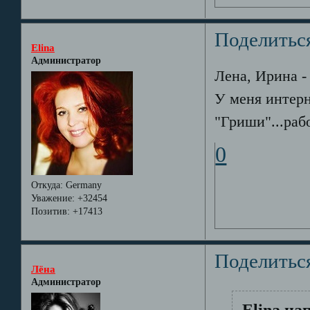
Поделитьс
Elina
Администратор
Лена, Ирина -
У меня интерн
"Гриши"...раб
0
Откуда:
Germany
Уважение:
+32454
Позитив:
+17413
Поделитьс
Лёна
Администратор
Elina на