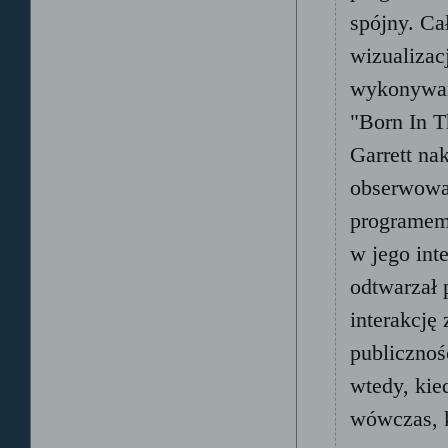
spójny. Ca
wizualizac
wykonywani
"Born In T
Garrett na
obserwować
programem 
w jego inte
odtwarzał 
interakcję
publicznoś
wtedy, kie
wówczas, k