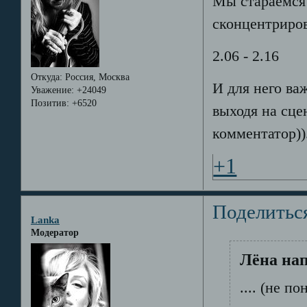
Мы стараемся 
сконцентриров
2.06 - 2.16
Откуда:
Россия, Москва
И для него ва
Уважение:
+24049
Позитив:
+6520
выходя на сцен
комментатор))
+1
Поделитьс
Lanka
Модератор
Лёна нап
.... (не п