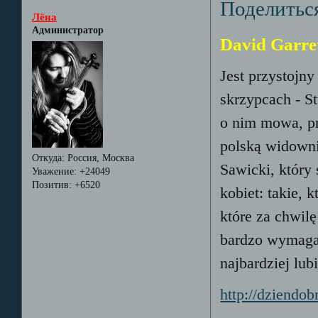
Поделитьс
Лёна
Администратор
David Garret
Jest przystojny
skrzypcach - St
o nim mowa, pr
polską widowni
Откуда:
Россия, Москва
Sawicki, który 
Уважение:
+24049
Позитив:
+6520
kobiet: takie, k
które za chwilę
bardzo wymaga
najbardziej lub
http://dziendo