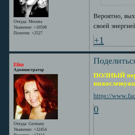
Вероятно, вых
Откуда:
Москва
своей энергией
Уважение:
+10598
Позитив:
+2527
+1
Поделитьс
Elina
Администратор
ПОЛНЫЙ пере
нижеслеюужщ
https://www.f
0
Откуда:
Germany
Уважение:
+32454