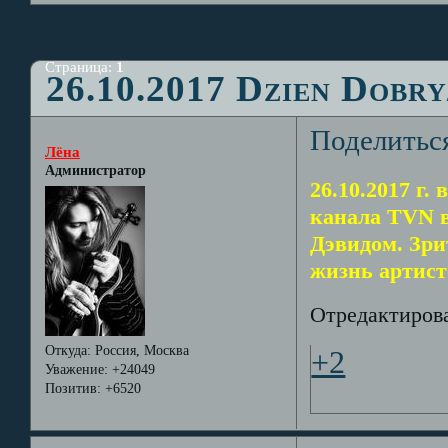
Страница:
1
26.10.2017 Dzien Dobr
Поделитьс
Лёна
Администратор
26.10.2017 г
канала TVN 
Дэвидом. Зри
жизнь артисто
Отредактирован
Откуда:
Россия, Москва
+2
Уважение:
+24049
Позитив:
+6520