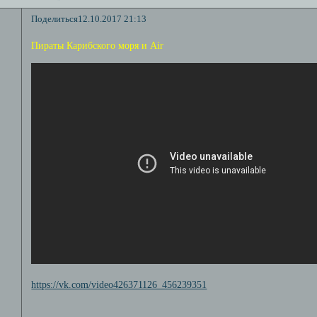
Поделиться
12.10.2017 21:13
Пираты Карибского моря и Air
https://vk.com/video426371126_456239351