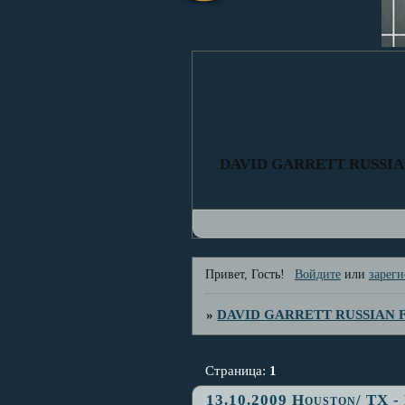
DAVID GARRETT RUSSI
Привет, Гость!
Войдите
или
зареги
»
DAVID GARRETT RUSSIAN
Страница:
1
13.10.2009 Houston/ TX -