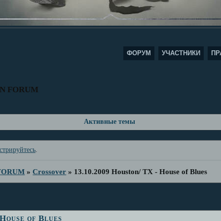
ФОРУМ
УЧАСТНИКИ
ПР
AN FORUM
Активные темы
стрируйтесь
.
 FORUM
»
Crossover
»
13.10.2009 Houston/ TX - House of Blues
 House of Blues