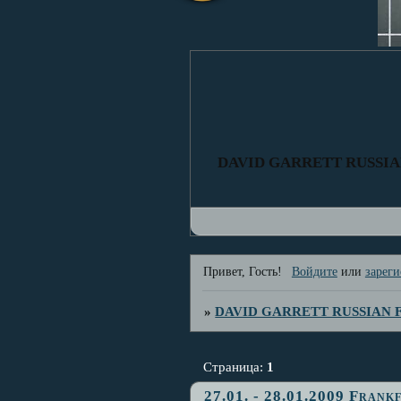
DAVID GARRETT RUSSI
Привет, Гость!
Войдите
или
зареги
»
DAVID GARRETT RUSSIAN
Страница:
1
27.01. - 28.01.2009 Fran