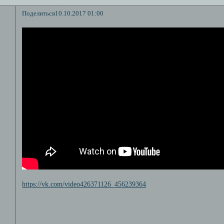
Поделиться
10.10.2017 01:00
https://vk.com/video426371126_456239364