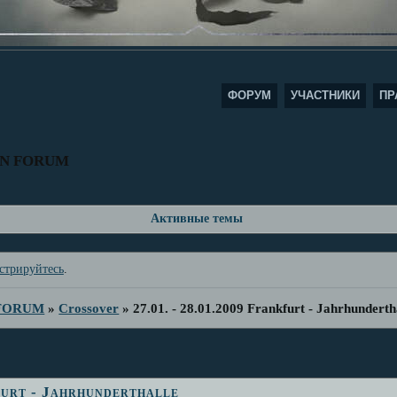
ФОРУМ
УЧАСТНИКИ
ПР
AN FORUM
Активные темы
стрируйтесь
.
 FORUM
»
Crossover
»
27.01. - 28.01.2009 Frankfurt - Jahrhunderth
kfurt - Jahrhunderthalle