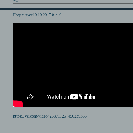
+1
Поделиться
10.10.2017 01:10
https://vk.com/video426371126_456239366