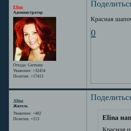
Поделитьс
Elina
Администратор
Красная шапочк
0
Откуда:
Germany
Уважение:
+32454
Позитив:
+17413
Поделитьс
Alina
Житель
Уважение:
+402
Elina на
Позитив:
+213
Красная ша