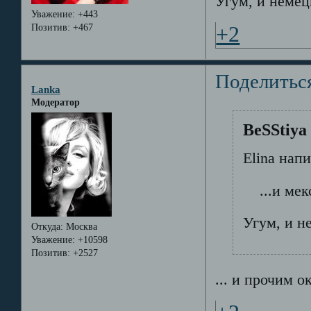
Угум, и немецк
Уважение:
+443
Позитив:
+467
+2
Поделитьс
Lanka
Модератор
BeSStiya
Elina напи
...и мекс
Угум, и не
Откуда:
Москва
Уважение:
+10598
Позитив:
+2527
... и прочим о