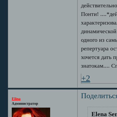
действительно
Понти! ....*д
характеризова
динамической
одного из сам
репертуара о
хочется дать 
знатокам.... С
+2
Поделитьс
Elina
Администратор
Elena Se