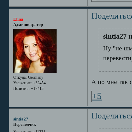
Поделитьс
Elina
Администратор
sintia27 
Ну "не шм
перевести
Откуда:
Germany
А по мне так 
Уважение:
+32454
Позитив:
+17413
+5
Поделитьс
sintia27
Переводчик
Уважение:
+11371