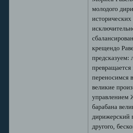
молодого дир
исторических
исключительно
сбалансирован
крещендо Раве
предсказуем: 
превращается
переносимся в
великие произ
управлением 
барабана вели
дирижерский п
другого, беск