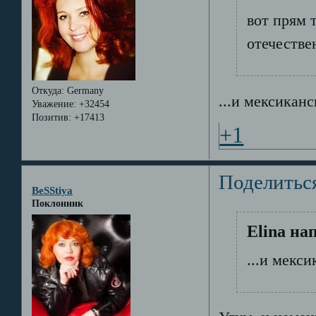
вот прям 
отечестве
Откуда:
Germany
...и мексиканс
Уважение:
+32454
Позитив:
+17413
+1
Поделитьс
BeSStiya
Поклонник
Elina на
...и мекси