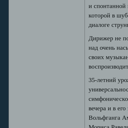
и спонтанной 
которой в шу
диалоге струн
Дирижер не по
над очень на
своих музыкан
воспроизводи
35-летний ур
универсальнос
симфоническог
вечера и в ег
Вольфганга Ам
Мориса Равеля