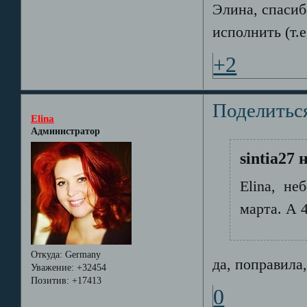
Элина, спасиб
исполнить (т.е
+2
Поделитьс
Elina
Администратор
sintia27 
Elina, не
марта. А 
Откуда:
Germany
да, поправила
Уважение:
+32454
Позитив:
+17413
0