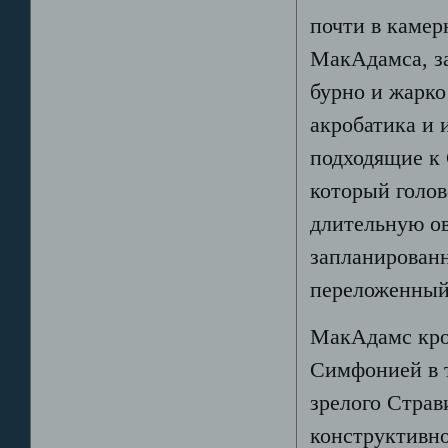
почти в камер
МакАдамса, з
бурно и жарко
акробатика и 
подходящие к 
который голо
длительную о
запланирован
переложенный
МакАдамс кро
Симфонией в 
зрелого Страв
конструктивно