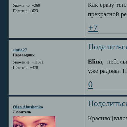
Как сразу теп
Уважение:
+260
Позитив:
+623
прекрасной ре
+7
Поделитьс
sintia27
Переводчик
Elina
, неболь
Уважение:
+11371
Позитив:
+470
уже радовал П
0
Поделитьс
Olga Abushenko
Любитель
Красиво [взл