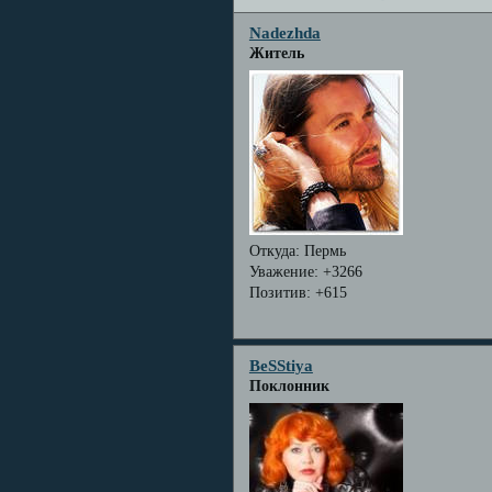
Nadezhda
Житель
Откуда:
Пермь
Уважение:
+3266
Позитив:
+615
BeSStiya
Поклонник