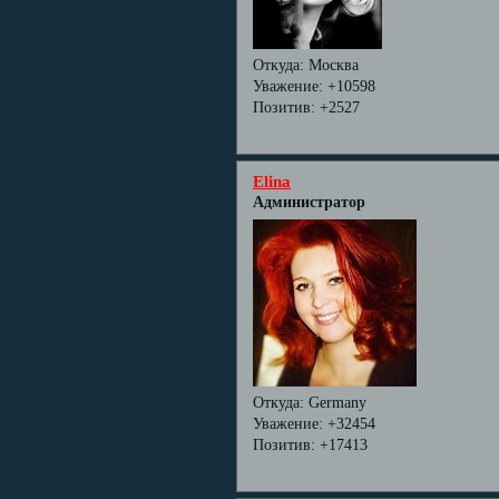
Откуда:
Москва
Уважение:
+10598
Позитив:
+2527
Elina
Администратор
Откуда:
Germany
Уважение:
+32454
Позитив:
+17413