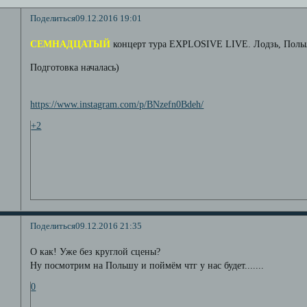
Поделиться
09.12.2016 19:01
СЕМНАДЦАТЫЙ
концерт тура EXPLOSIVE LIVE. Лодзь, Польш
Подготовка началась)
https://www.instagram.com/p/BNzefn0Bdeh/
+2
Поделиться
09.12.2016 21:35
О как! Уже без круглой сцены?
Ну посмотрим на Польшу и поймём чтг у нас будет.......
0