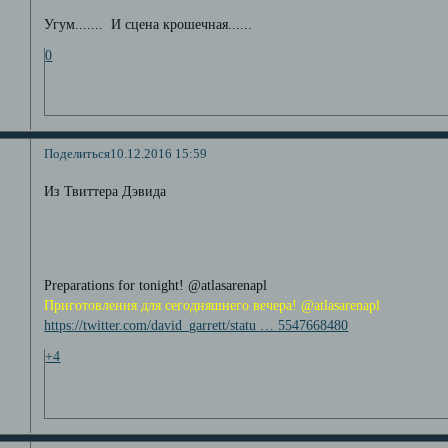
Угум....... И сцена крошечная......
0
Поделиться
10.12.2016 15:59
Из Твиттера Дэвида
Preparations for tonight! @atlasarenapl
Приготовления для сегодняшнего вечера! @atlasarenapl
https://twitter.com/david_garrett/statu … 5547668480
+4