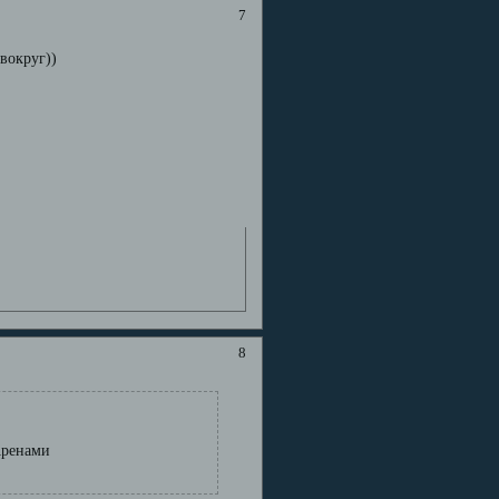
7
вокруг))
8
Аренами