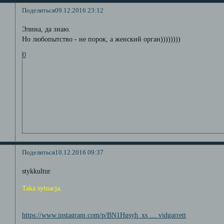
Поделиться
09.12.2016 23:12
Элина, да знаю.
Но любопытство - не порок, а женский орган))))))))
0
Поделиться
10.12.2016 09:37
stykkultur
Taka sytuacja.
https://www.instagram.com/p/BN1Hgsyh_xs … vidgarrett