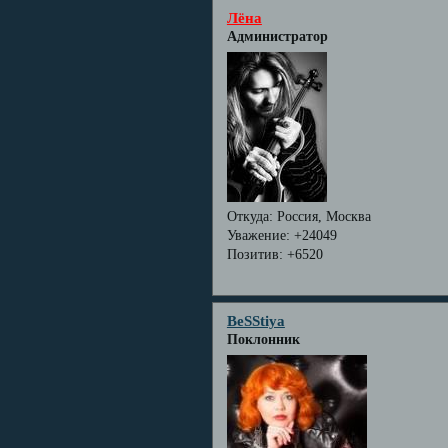
Лёна
Администратор
Откуда:
Россия, Москва
Уважение:
+24049
Позитив:
+6520
BeSStiya
Поклонник