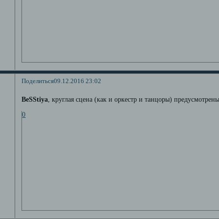
Поделиться
09.12.2016 23:02
BeSStiya
, круглая сцена (как и оркестр и танцоры) предусмотрены
0