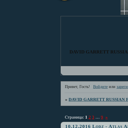
DAVID GARRETT RUSSI
Привет, Гость!
Войдите
или
зареги
»
DAVID GARRETT RUSSIAN
Страница:
1
2
3
…
9
»
10.12.2016 Lodz - Atlas