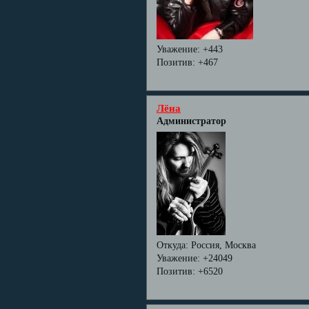
Уважение:
+443
Позитив:
+467
Лёна
Администратор
Откуда:
Россия, Москва
Уважение:
+24049
Позитив:
+6520