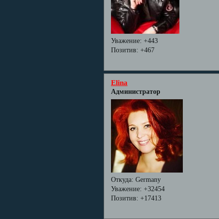
Уважение:
+443
Позитив:
+467
Elina
Администратор
Откуда:
Germany
Уважение:
+32454
Позитив:
+17413