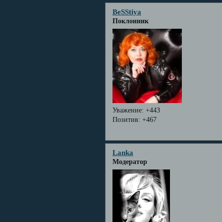
BeSStiya
Поклонник
Уважение:
+443
Позитив:
+467
Lanka
Модератор