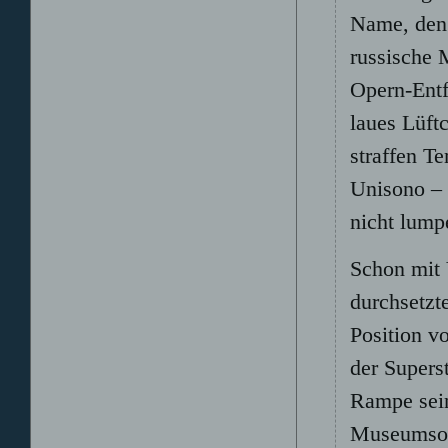
Name, den 
russische 
Opern-Entf
laues Lüftc
straffen Te
Unisono – 
nicht lump
Schon mit 
durchsetzt
Position v
der Superst
Rampe sein
Museumsorc