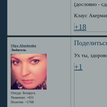
(дословно - сд
Клаус Акерма
+18
Поделитьс
Olga Abushenko
Любитель
Ух ты, здорово
+1
Откуда:
Беларусь
Уважение:
+651
Позитив:
+1768