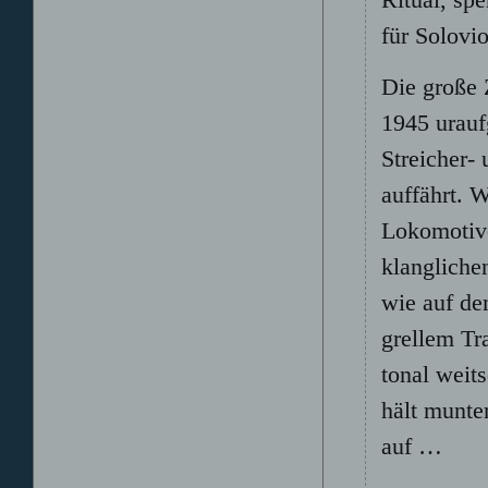
für Solovio
Die große 
1945 urauf
Streicher-
auffährt. 
Lokomotiv
klangliche
wie auf de
grellem Tr
tonal weit
hält munte
auf …