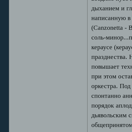
дыханием и гл
написанную в
(Canzonetta -
соль-минор...
кераусе (кера
празднества. 
повышает техн
при этом оста
оркестра. Под
спонтанно ан
порядок аплод
дьявольским с
общепринятом