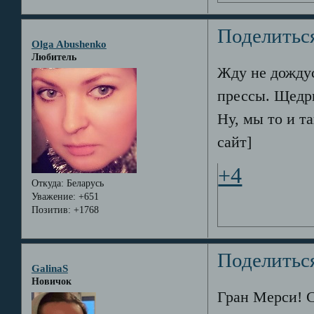
Поделитьс
Olga Abushenko
Любитель
Жду не дождус
прессы. Щедры
Ну, мы то и т
сайт]
+4
Откуда:
Беларусь
Уважение:
+651
Позитив:
+1768
Поделитьс
GalinaS
Новичок
Гран Мерси! 