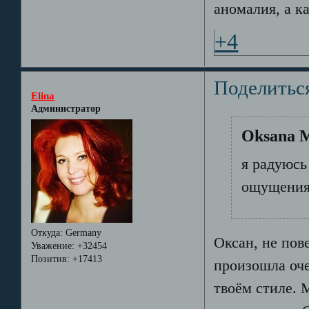
аномалия, а к
+4
Поделитьс
Elina
Администратор
Oksana M
я радуюсь
ощущения
Откуда:
Germany
Оксан, не пов
Уважение:
+32454
Позитив:
+17413
произошла оче
твоём стиле. 