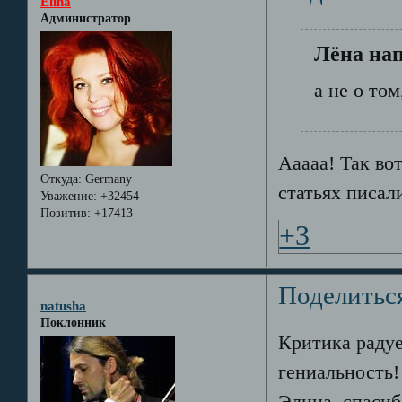
Elina
Администратор
Лёна нап
а не о том
Ааааа! Так во
Откуда:
Germany
статьях писали
Уважение:
+32454
Позитив:
+17413
+3
Поделитьс
natusha
Поклонник
Критика радуе
гениальность!