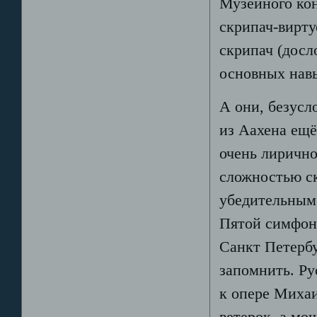
Музейного ко
скрипач-вирту
скрипач (досл
основных навы
А они, безусло
из Аахена ещё
очень лиричн
сложностью ск
убедительным 
Пятой симфон
Санкт Петербу
запомнить. Ру
к опере Миха
ветерок, а мо