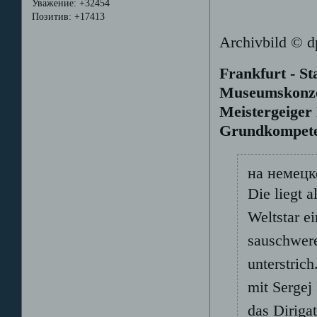
Уважение:
+32454
Позитив:
+17413
Archivbild © d
Frankfurt - S
Museumskonzer
Meistergeiger 
Grundkompete
на немецко
Die liegt 
Weltstar e
sauschwere
unterstric
mit Sergej
das Diriga