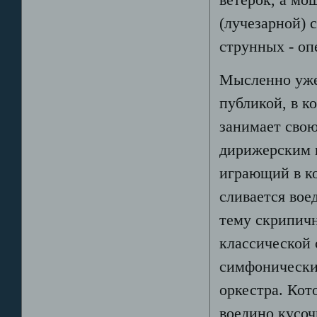
(лучезарной)
струнных - о
Мысленно уже
публикой, в к
занимает свою
дирижерским п
играющий в ко
сливается вое
тему скрипичн
классической 
симфонически
оркестра. Кот
воедино кусоч