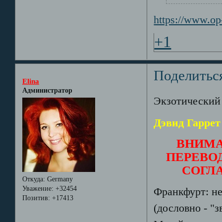
https://www.op
+1
Поделитьс
Elina
Администратор
Экзотический 
Дэвид Гаррет
ВНИМА
ПЕРЕВОД
СОГЛ
Откуда:
Germany
Уважение:
+32454
Франкфурт: не
Позитив:
+17413
(дословно - "