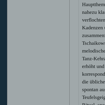
Hauptthema
nahezu kla
verflochte
Kadenzen u
zusammenf
Tschaikows
melodische
Tanz-Kehr
erhöht und
korrespond
die üblich
spontan au
Teufelsgeig
Ritual, spe