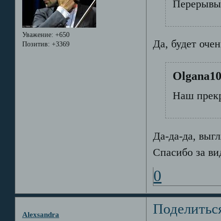
Перерывы 
Уважение:
+650
Да, будет оче
Позитив:
+3369
Olgana10
Наш прекр
Да-да-да, выг
Спасибо за ви
0
Поделитьс
Alexsandra