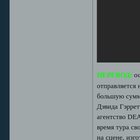
ПЕРЕВОД:
ос
отправляется 
большую сумму
Дэвида Гэррет
агентство DE
время тура св
на сцене, изг