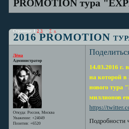
PROMOTION тура "EXP
Страница:
1
2
3
…
7
»
2016 PROMOTION тур
Поделитьс
Лёна
Администратор
14.03.2016 г
на которой в
нового тура "
миллионов е
https://twitter
Откуда:
Россия, Москва
Уважение:
+24049
Подробности 
Позитив:
+6520