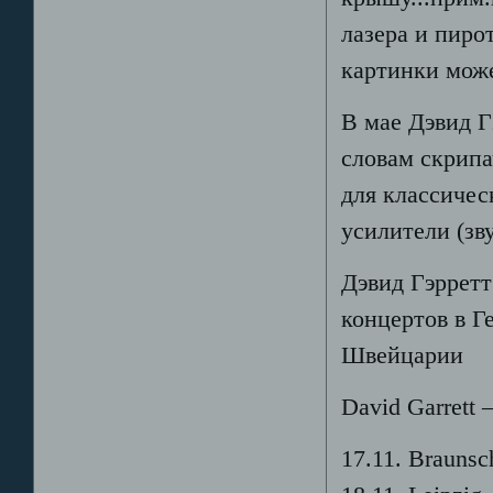
лазера и пиро
картинки може
В мае Дэвид Г
словам скрип
для классичес
усилители (зву
Дэвид Гэрретт
концертов в Г
Швейцарии
David Garrett 
17.11. Braunsc