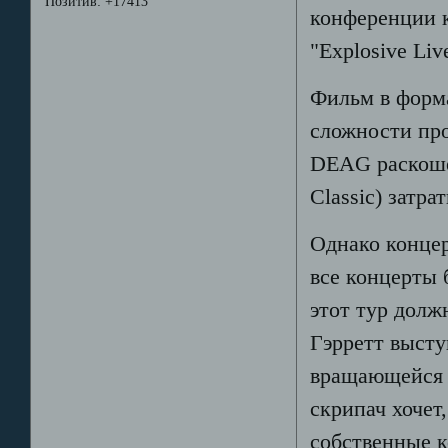
Позитив:
+17413
конференции к
"Explosive Liv
Фильм в форм
сложности прои
DEAG раскоше
Classic) затр
Однако концер
все концерты
этот тур долж
Гэрретт высту
вращающейся н
скрипач хочет
собственные к