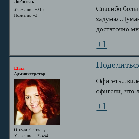
Любитель
Спасибо боль
Уважение:
+215
Позитив:
+3
задумал.Дума
достаточно мн
+1
Поделитьс
Elina
Администратор
Офигеть...вид
офигели, что л
+1
Откуда:
Germany
Уважение:
+32454