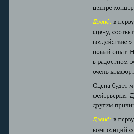
центре концер
Дэвид:
в перв
сцену, соотве
воздействие эт
новый опыт. Н
в радостном о
очень комфорт
Сцена будет м
фейерверки. Д
другим причи
Дэвид:
в перву
композиций со