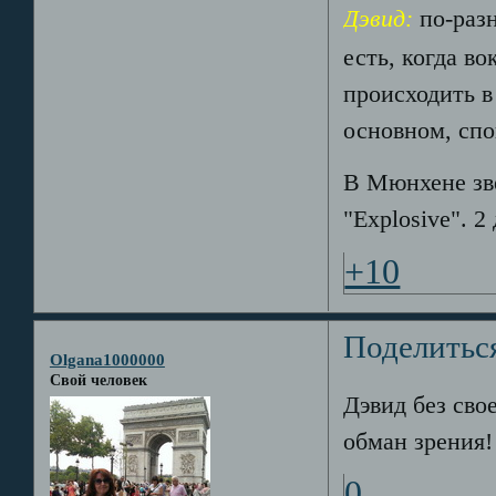
Дэвид:
по-раз
есть, когда в
происходить в
основном, спо
В Мюнхене звё
"Explosive". 2
+10
Поделитьс
Olgana1000000
Свой человек
Дэвид без сво
обман зрения! 
0