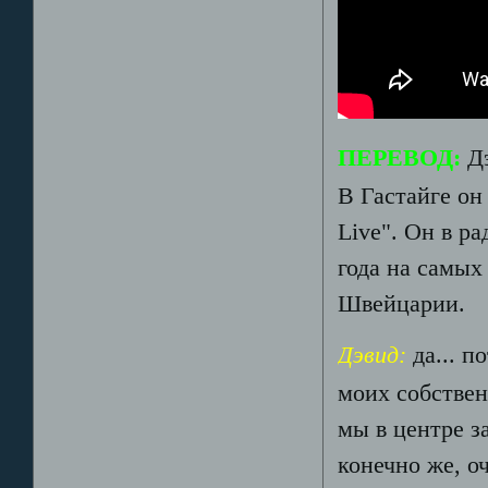
ПЕРЕВОД:
Д
В Гастайге он
Live". Он в р
года на самых
Швейцарии.
Дэвид:
да... п
моих собствен
мы в центре за
конечно же, о