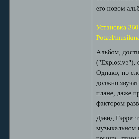
его новом альб
Установка 360
Potzel/musikma
Альбом, дости
("Explosive")
Однако, по сл
должно звучат
плане, даже 
фактором разв
Дэвид Гэрретт
музыкальном п
крышу...прим.