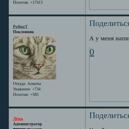
Позитив:
+17413
Поделитьс
PolinaT
Поклонник
А у меня напи
0
Откуда:
Алматы
Уважение:
+734
Позитив:
+585
Поделитьс
Лёна
Администратор