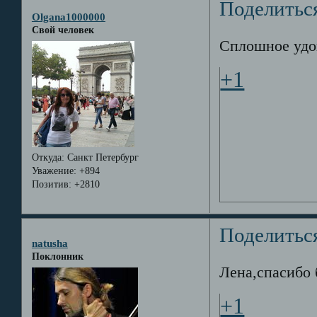
Поделитьс
Olgana1000000
Свой человек
Сплошное удов
+1
Откуда:
Санкт Петербург
Уважение:
+894
Позитив:
+2810
Поделитьс
natusha
Поклонник
Лена,спасибо 
+1