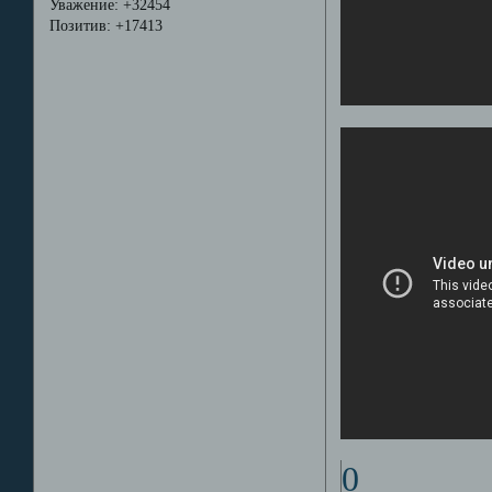
Уважение:
+32454
Позитив:
+17413
0