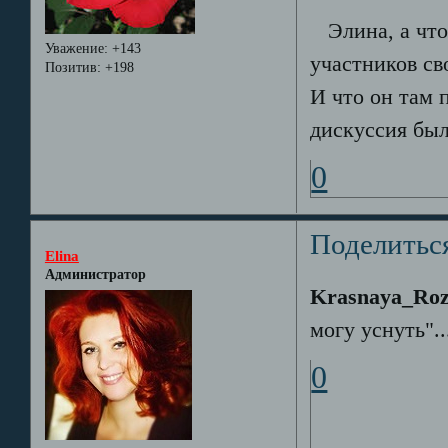
Элина, а что 
Уважение:
+143
участников св
Позитив:
+198
И что он там 
дискуссия был
0
Поделитьс
Elina
Администратор
Krasnaya_Ro
могу уснуть"..
0