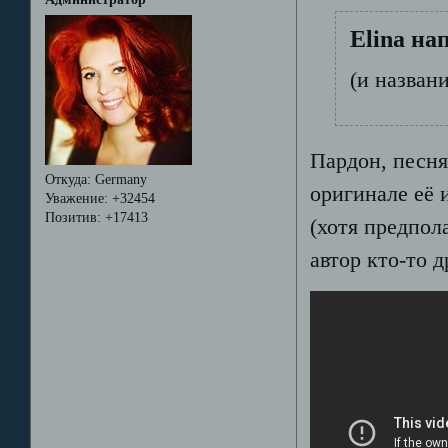
Elina на
(и названи
Пардон, песня
Откуда:
Germany
оригинале её 
Уважение:
+32454
Позитив:
+17413
(хотя предпол
автор кто-то д