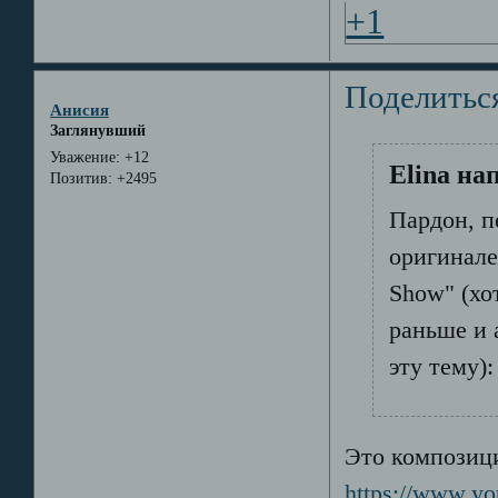
+1
Поделитьс
Анисия
Заглянувший
Уважение:
+12
Elina на
Позитив:
+2495
Пардон, п
оригинале
Show" (хо
раньше и 
эту тему):
Это композици
https://www.y