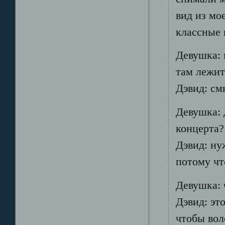
вид из мо
классные 
Девушка: 
там лежит
Дэвид: см
Девушка: 
концерта?
Дэвид: ну
потому чт
Девушка: 
Дэвид: эт
чтобы вол