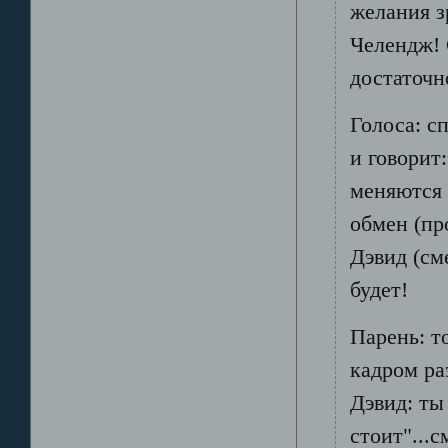
желания з
Челендж! 
достаточно
Голоса: с
и говорит
меняются 
обмен (пр
Дэвид (см
будет!
Парень: т
кадром ра
Дэвид: ты
стоит"...