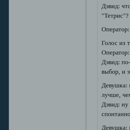
Дэвид: чт
"Тетрис"? 
Оператор:
Голос из 
Оператор:
Дэвид: по
выбор, и 
Девушка: 
лучше, че
Дэвид: ну
спонтанно
Девушка: 