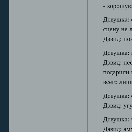
- хорошую
Девушка: 
сцену не 
Дэвид: по
Девушка: 
Дэвид: не
подарили 
всего лиш
Девушка: 
Дэвид: уг
Девушка: 
Дэвид: ам