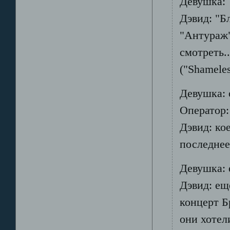
Девушка: 
Дэвид: "Бл
"Антураж"
смотреть.
("Shameles
Девушка: 
Оператор:
Дэвид: кое
последнее
Девушка: 
Дэвид: ещ
концерт Б
они хотел