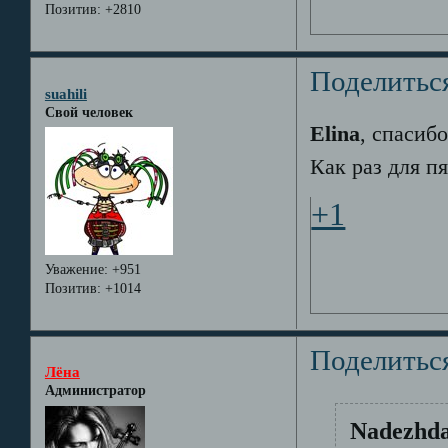
Позитив:
+2810
Поделитьс
suahili
Свой человек
Elina
, спасиб
Как раз для пя
+1
Уважение:
+951
Позитив:
+1014
Поделитьс
Лёна
Администратор
Nadezhda