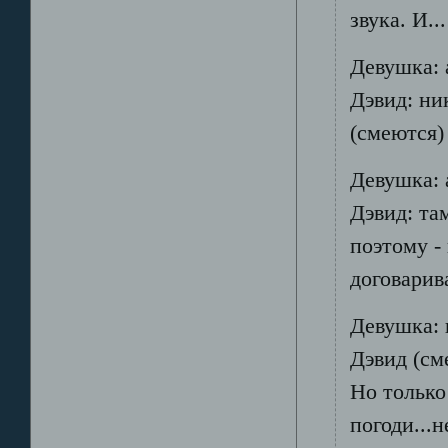
звука. И...
Девушка: 
Дэвид: ни
(смеются)
Девушка: 
Дэвид: та
поэтому - 
договарив
Девушка: 
Дэвид (сме
Но только
погоди...