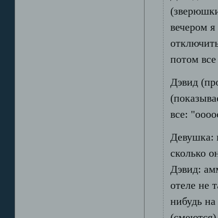
(зверюшки
вечером я
отключить
потом все
Дэвид (пр
(показыва
все: "ооо
Девушка: 
сколько о
Дэвид: ам
отеле не 
нибудь на 
(смеются)