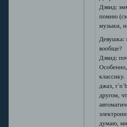
Дэвид: эм
помню (см
музыки, н
Девушка: 
вообще?
Дэвид: по
Особенно,
классику.
джаз, r´n´
другом, чт
автоматич
электронн
думаю, мн