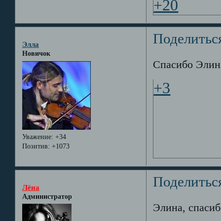
+20
Поделитьс
Элла
Новичок
Спасибо Элина
+3
Уважение:
+34
Позитив:
+1073
Поделитьс
Лёна
Администратор
Элина, спаси