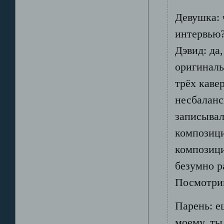
Девушка: 
интервью
Дэвид: да,
оригиналь
трёх кавер
несбаланс
записывал
композици
композици
безумно р
Посмотри
Парень: ещ
моему, ты