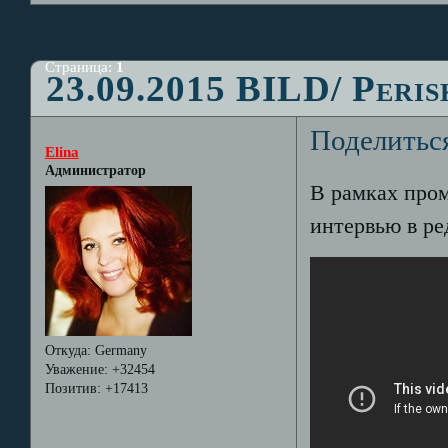
Страница:
1
23.09.2015 BILD/ Peris
Поделитьс
Elina
Администратор
В рамках пром
интервью в р
Откуда:
Germany
Уважение:
+32454
Позитив:
+17413