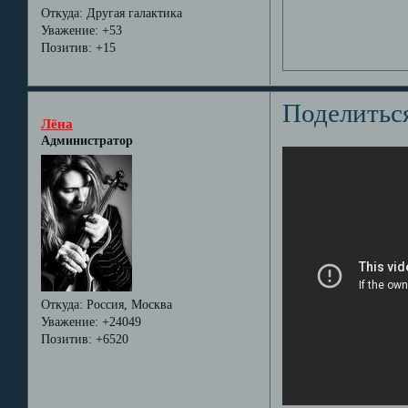
Откуда:
Другая галактика
Уважение:
+53
Позитив:
+15
Поделитьс
Лёна
Администратор
Откуда:
Россия, Москва
Уважение:
+24049
Позитив:
+6520