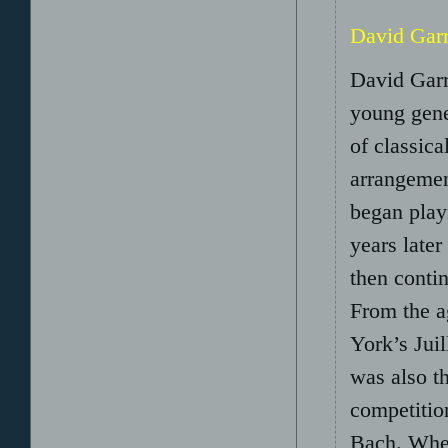
David Garr
David Garre
young gener
of classic
arrangemen
began play
years later
then conti
From the a
York’s Juil
was also t
competitio
Bach. When