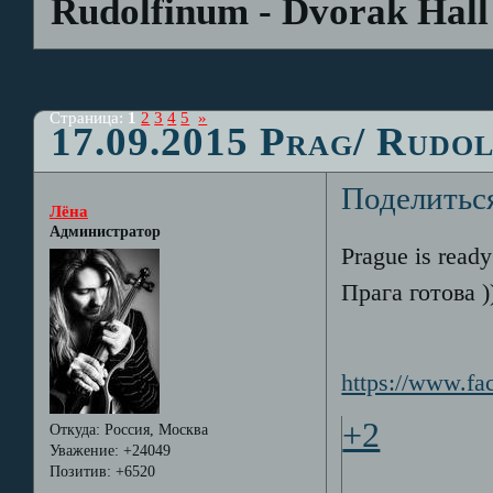
Rudolfinum - Dvorak Hall
Страница:
1
2
3
4
5
»
17.09.2015 Prag/ Rudo
Поделитьс
Лёна
Администратор
Prague is ready
Прага готова )
https://www.f
+2
Откуда:
Россия, Москва
Уважение:
+24049
Позитив:
+6520