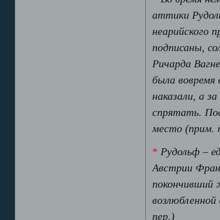
аттики Рудоль
неарийского п
подписаны, с
Ричарда Вагн
была вовремя 
наказали, а з
спрятать. Пос
место (прим. 
*
Рудольф – е
Австрии Фран
покончивший 
возлюбленной 
пер.)