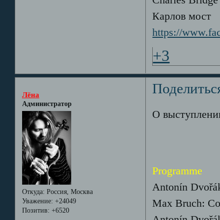
Charles Bridge
Карлов мост
https://www.fa
+3
Поделитьс
Лёна
Администратор
О выступлении
Programme
Antonín Dvořák
Откуда:
Россия, Москва
Уважение:
+24049
Max Bruch: Con
Позитив:
+6520
Antonín Dvořák