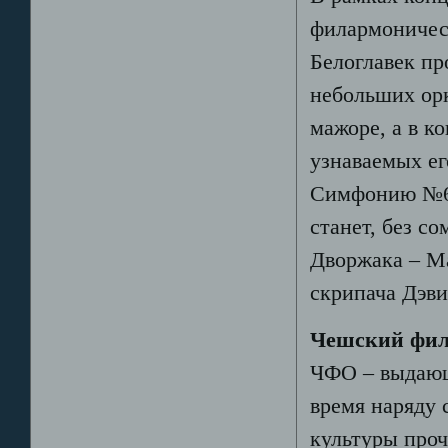
филармоничес
Белоглавек пр
небольших ор
мажоре, а в к
узнаваемых е
Симфонию №6.
станет, без с
Дворжака – Ма
скрипача Дэви
Чешский фил
ЧФО – выдающ
время наряду
культуры проч