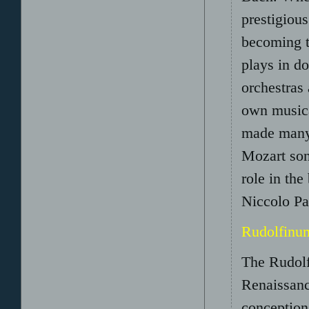
prestigiou
becoming t
plays in d
orchestras
own musica
made many 
Mozart sona
role in the
Niccolo Pa
Rudolfinu
The Rudolf
Renaissanc
conception 