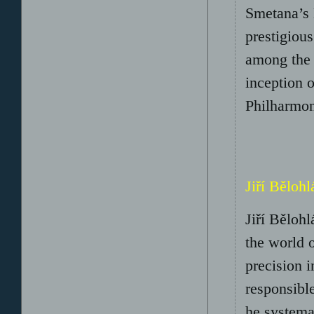
Smetana’s 
prestigio
among the 
inception 
Philharmoni
Jiří Běloh
Jiří Běloh
the world o
precision 
responsibl
he systema