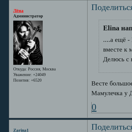
Поделитьс
Лёна
Администратор
Elina на
....а ещё
вместе к 
Делюсь с 
Откуда:
Россия, Москва
Уважение:
+24049
Позитив:
+6520
Весте большое
Мамулечка у 
0
Поделитьс
Zarina1