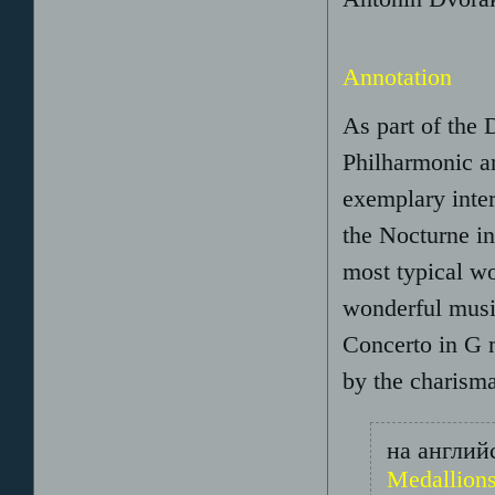
Annotation
As part of the 
Philharmonic an
exemplary inter
the Nocturne in
most typical w
wonderful music
Concerto in G 
by the charisma
на английс
Medallion