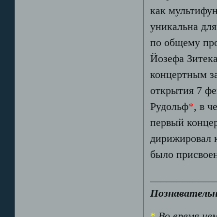
как мультифун
уникальна для
по общему пр
Йозефа Зитек
концертным за
открытия 7 фе
Рудольф
*
, в 
первый конце
дирижировал 
было присвоен
____________
Познавательн
*
Во время не