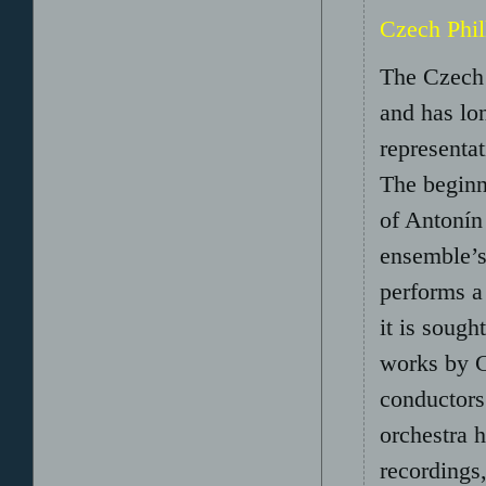
Czech Phi
The Czech 
and has lo
representat
The beginni
of Antonín
ensemble’s
performs a 
it is sough
works by Cz
conductors
orchestra 
recordings,