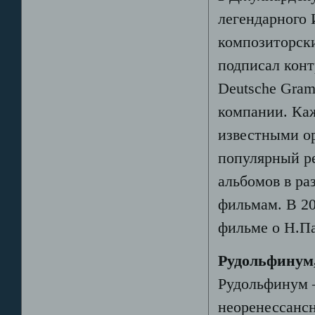
легендарного 
композиторски
подписал кон
Deutsche Gra
компании. Каж
известными о
популярный ре
альбомов в ра
фильмам. В 20
фильме о Н.П
Рудольфинум
Рудольфинум –
неоренессансн