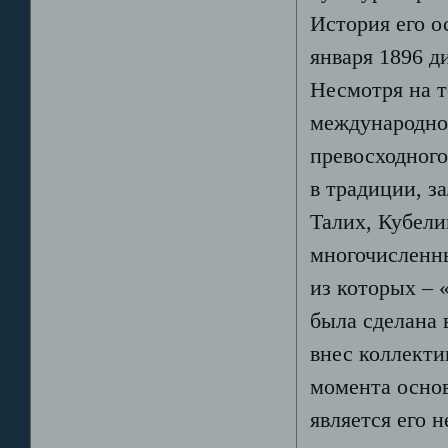
История его о
января 1896 д
Несмотря на т
международног
превосходного
в традиции, 
Талих, Кубели
многочисленны
из которых – 
была сделана
внес коллекти
момента осно
является его 