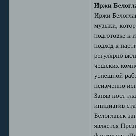
Иржи Белогл
Иржи Белогла
музыки, котор
подготовке к 
подход к парт
регулярно вкл
чешских комп
успешной раб
неизменно ис
Заняв пост гл
инициатив ста
Белоглавек за
является Пре
фестиваля «Пр