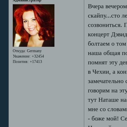
Администратор
Вчера вечером
скайпу...сто 
созвониться. 
концерт Дэвид
болтаем о том 
Откуда:
Germany
наша общая п
Уважение:
+32454
помнят эту де
Позитив:
+17413
в Чехии, а кон
замечательно 
говорим на эту
тут Наташе на
мне со словам
- боже мой! С