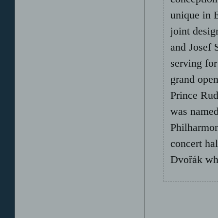
unique in E
joint desi
and Josef 
serving fo
grand open
Prince Rud
was named.
Philharmon
concert ha
Dvořák who