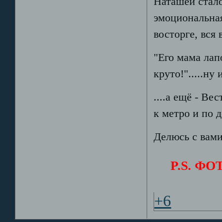
Наташей стал
эмоциональная
восторге, вся 
"Его мама лапо
круто!".....ну 
....а ещё - В
к метро и по д
Делюсь с вами
P.S. Ф
+6