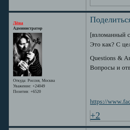
Поделитьс
Лёна
Администратор
[взломанный 
Это как? С ц
Questions & An
Вопросы и отв
Откуда:
Россия, Москва
Уважение:
+24049
Позитив:
+6520
https://www.f
+2