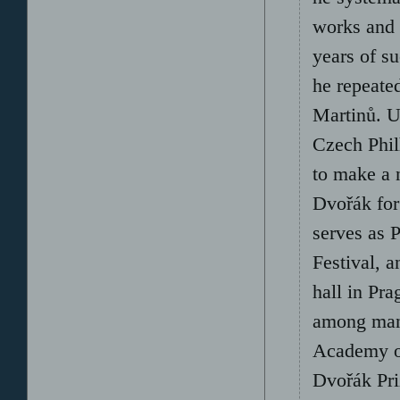
works and 
years of s
he repeate
Martinů. U
Czech Philh
to make a 
Dvořák for
serves as 
Festival, a
hall in Pr
among many
Academy o
Dvořák Pri