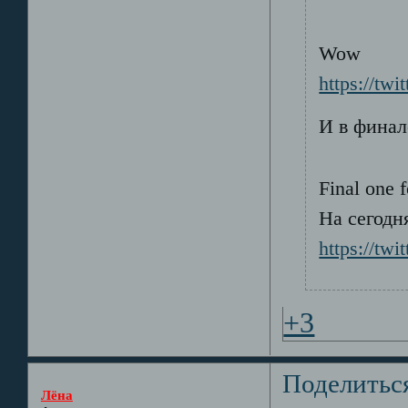
Wow
https://twi
И в финал
Final one 
На сегодн
https://tw
+3
Поделитьс
Лёна