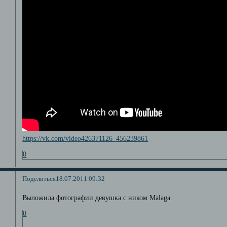
https://vk.com/video426371126_456239861
0
Поделиться
18.07.2011 09:32
Выложила фотографии девушка с ником Malaga.
0