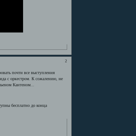
2
ровать почти все выступления
да с оркестром. К сожалению, не
льеном Кантеном...
тупны бесплатно до конца