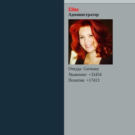
Elina
Администратор
Откуда:
Germany
Уважение:
+32454
Позитив:
+17413