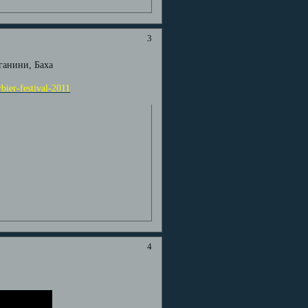
3
ганини, Баха
bier-festival-2011
4