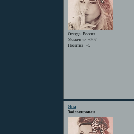
Откуда:
Россия
Уважение:
+207
Позитив:
+5
Яна
Заблокирован