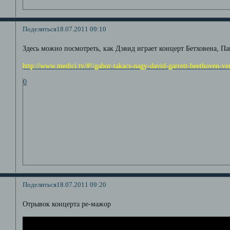
Поделиться
18.07.2011 09:10
Здесь можно посмотреть, как Дэвид играет концерт Бетховена, Па
http://www.medici.tv/#!/gabor-takacs-nagy-david-garrett-beethoven-ver
0
Поделиться
18.07.2011 09:20
Отрывок концерта ре-мажор