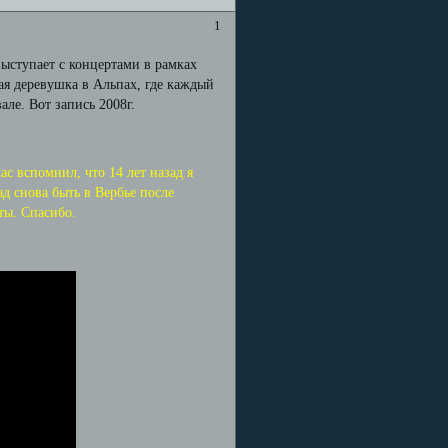
1
выступает с концертами в рамках
ая деревушка в Альпах, где каждый
але. Вот запись 2008г.
ас вспомнил, что 14 лет назад я
ад снова быть в Вербье после
ты. Спасибо.