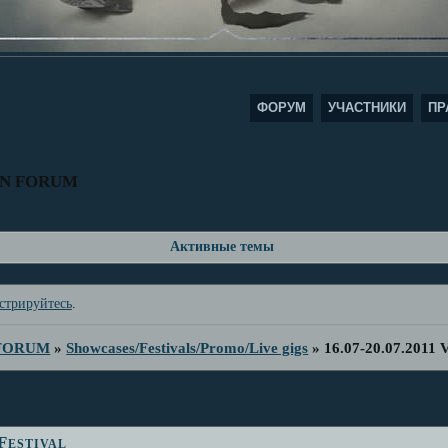
ФОРУМ
УЧАСТНИКИ
ПР
AN FORUM
Активные темы
стрируйтесь
.
 FORUM
»
Showcases/Festivals/Promo/Live gigs
»
16.07-20.07.2011 V
Festival