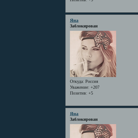
Яна
Заблокирован
Откуда:
Россия
Уважение:
+207
Позитив:
+5
Яна
Заблокирован