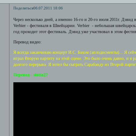
Поделиться
06.07.2011 18:06
Через несколько дней, а именно 16-го и 20-го июля 2011г. Дэвид 
Verbier - фестиваля в Швейцарии. Verbier - небольшая швейцарск
год проходит этот фестиваль. Дэвид уже участвовал в этом фестив
Перевод видео:
Я всегда заканчиваю концерт И.С. Бахом (аплодисменты)... Я сейч
играл Вторую партиту на этой сцене. Это было очень давно, и я р
долгого перерыва. Я хотел бы сыграть Сарабанду из Второй парти
Перевод - sintia27