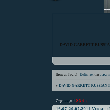
DAVID GARRETT RUSSI
Привет, Гость!
Войдите
или
зареги
»
DAVID GARRETT RUSSIAN
Страница:
1
2
3
4
»
16.07-20.07.2011 Verbier 