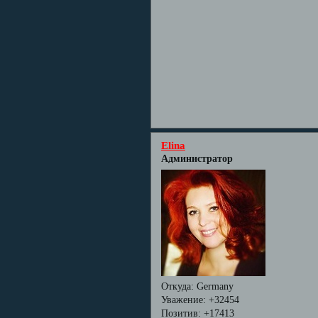
Elina
Администратор
Откуда:
Germany
Уважение:
+32454
Позитив:
+17413