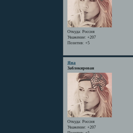
Откуда:
Россия
Уважение:
+207
Позитив:
+5
Яна
Заблокирован
Откуда:
Россия
Уважение:
+207
Позитив:
+5