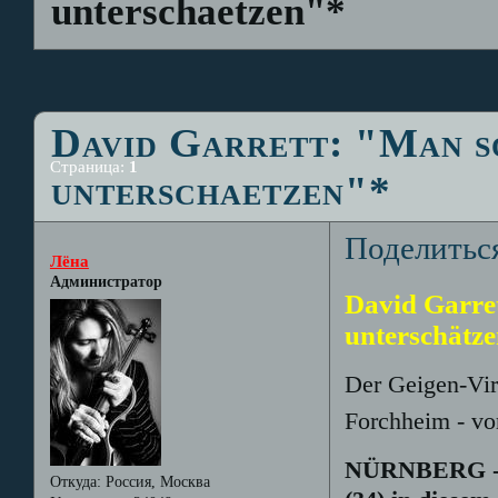
unterschaetzen"*
David Garrett: "Man so
Страница:
1
unterschaetzen"*
Поделитьс
Лёна
Администратор
David Garret
unterschätz
Der Geigen-Vir
Forchheim - vo
NÜRNBERG - G
Откуда:
Россия, Москва