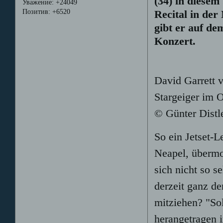
(34) in diesem
Уважение:
+24049
Позитив:
+6520
Recital in der
gibt er auf d
Konzert.
David Garrett v
Stargeiger im 
© Günter Distl
So ein Jetset-L
Neapel, übermo
sich nicht so s
derzeit ganz d
mitziehen? "So
herangetragen 