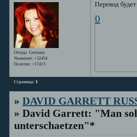
Перевод будет 
0
Откуда:
Germany
Уважение:
+32454
Позитив:
+17413
Страница:
1
»
DAVID GARRETT RUS
»
David Garrett: "Man sol
unterschaetzen"*