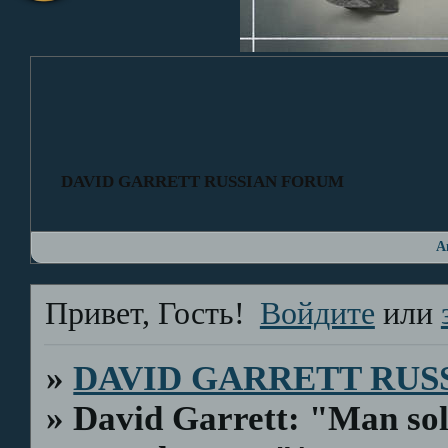
DAVID GARRETT RUSSIAN FORUM
А
Привет, Гость!
Войдите
или
»
DAVID GARRETT RUS
»
David Garrett: "Man sol