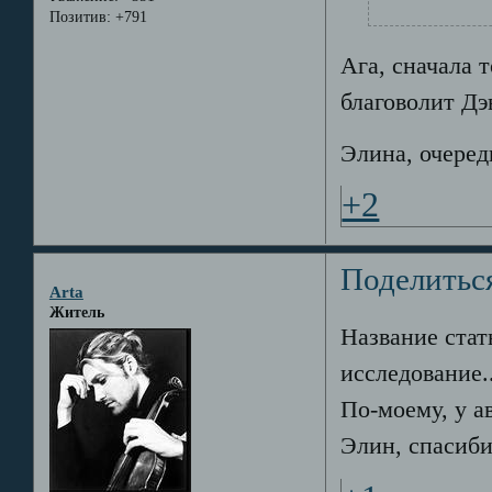
Позитив:
+791
Ага, сначала т
благоволит Дэв
Элина, очеред
+2
Поделитьс
Arta
Житель
Название стат
исследование.
По-моему, у 
Элин, спасиб