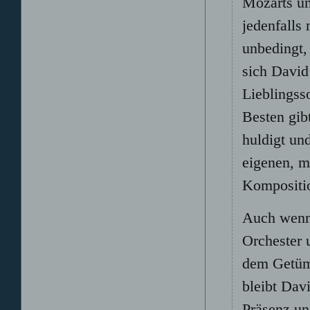
Mozarts un
jedenfalls
unbedingt,
sich David
Lieblings
Besten gib
huldigt un
eigenen, m
Kompositi
Auch wenn 
Orchester 
dem Getümm
bleibt Dav
Präsenz un