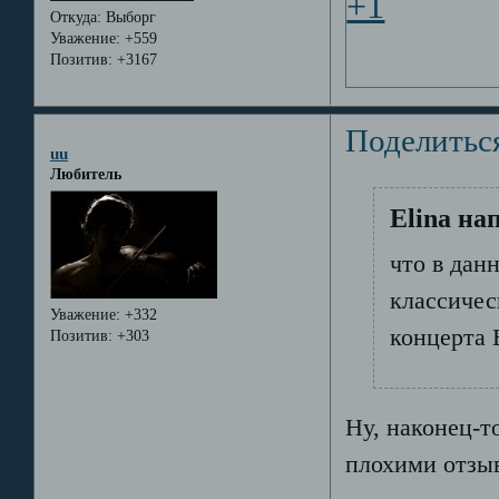
+1
Откуда:
Выборг
Уважение:
+559
Позитив:
+3167
Поделитьс
uu
Любитель
Elina на
что в дан
классичес
Уважение:
+332
концерта 
Позитив:
+303
Ну, наконец-т
плохими отз