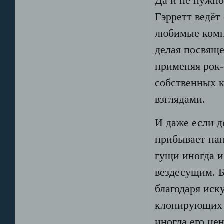
Да и не нужно
Гэрретт ведёт
любимые комп
делая посвящ
применяя рок-
собственных 
взглядами.
И даже если д
прибывает нап
гущи иногда и
вездесущим. Б
благодаря иск
клонирующих Г
иногда его цен