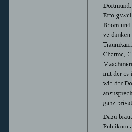
Dortmund. 
Erfolgswell
Boom und s
verdanken 
Traumkarri
Charme, Cl
Maschineri
mit der es 
wie der Do
anzusprech
ganz priva
Dazu bräuc
Publikum a