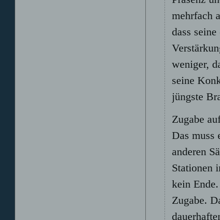
mehrfach a
dass seine
Verstärkun
weniger, d
seine Konk
jüngste Br
Zugabe au
Das muss e
anderen Sä
Stationen 
kein Ende.
Zugabe. Da
dauerhafte