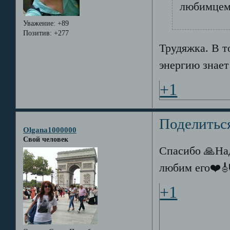
любимцем 
Уважение:
+89
Позитив:
+277
Трудяжка. В т
энергию знает
+1
Поделитьс
Olgana1000000
Свой человек
Спасибо 🙏Над
любим его❤️
+1