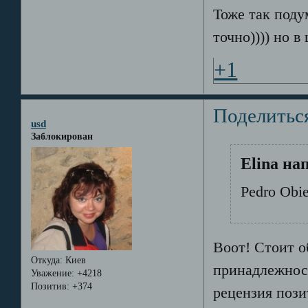
Тоже так поду
точно)))) но 
+1
Поделитьс
usd
Заблокирован
Elina на
Pedro Obie
Воот! Стоит 
Откуда:
Киев
принадлежност
Уважение:
+4218
Позитив:
+374
рецензия пози