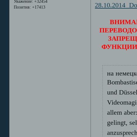
Уважение:
+32454
28.10.2014 D
Позитив:
+17413
ВНИМА
ПЕРЕВОДО
ЗАПРЕЩ
ФУНКЦИИ
на немец
Bombastisc
und Düssel
Videomagie
allem aber
gelingt, se
anzusprec