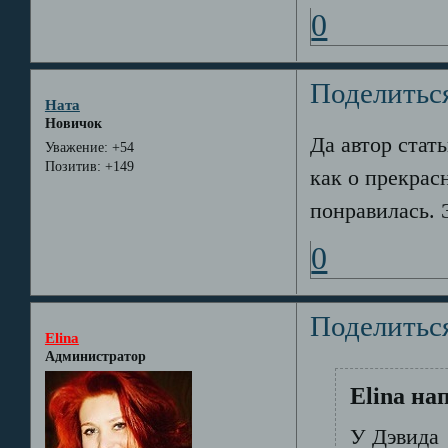
0
Поделитьс
Ната
Новичок
Да автор стат
Уважение:
+54
Позитив:
+149
как о прекрас
понравилась. 
0
Поделитьс
Elina
Администратор
Elina на
У Дэвида 