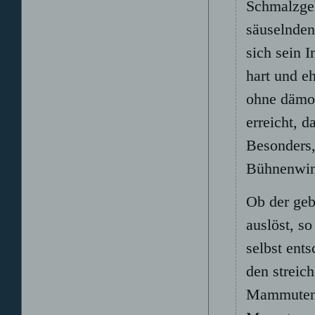
Schmalzge
säuselnden
sich sein 
hart und eh
ohne dämon
erreicht, d
Besonders,
Bühnenwin
Ob der geb
auslöst, s
selbst ent
den streic
Mammutens