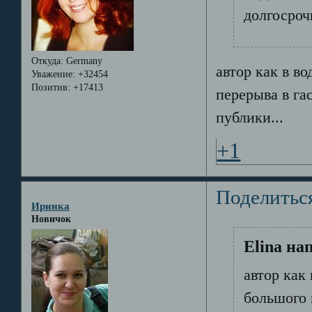
долгосроч
Откуда:
Germany
автор как в во
Уважение:
+32454
Позитив:
+17413
перерыва в га
публики...
+1
Поделитьс
Иринка
Новичок
Elina на
автор как 
большого 