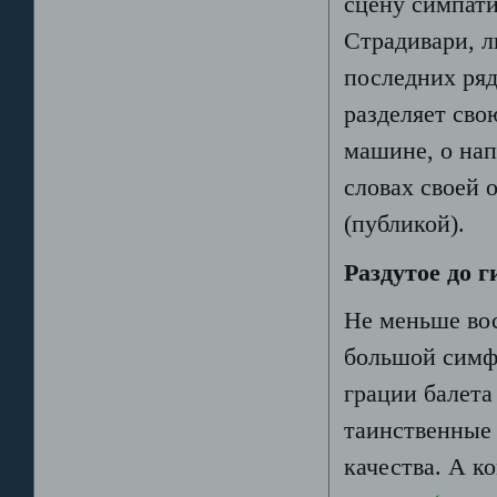
сцену симпати
Страдивари, л
последних ряд
разделяет сво
машине, о на
словах своей 
(публикой).
Раздутое до 
Не меньше вос
большой симфо
грации балета
таинственные
качества. А к