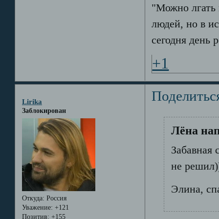
"Можно лгать 
людей, но в и
сегодня день 
+1
Поделитьс
Lirika
Заблокирован
Лёна нап
Забавная с
не решил)
Элина, сп
Откуда:
Россия
Уважение:
+121
Позитив:
+155