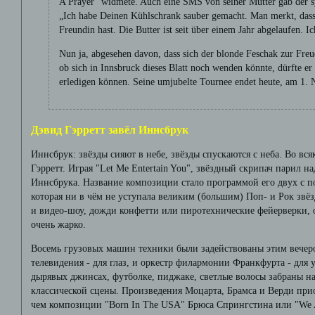
A Prayer“ widmete. Auch eine SMS von seiner Mutter gab der s
„Ich habe Deinen Kühlschrank sauber gemacht. Man merkt, dass 
Freundin hast. Die Butter ist seit über einem Jahr abgelaufen. 
Nun ja, abgesehen davon, dass sich der blonde Feschak zur Freu
ob sich in Innsbruck dieses Blatt noch wenden könnte, dürfte er
erledigen können. Seine umjubelte Tournee endet heute, am 1.
Дэвид Гэрретт завёл Иннсбрук
Иннсбрук: звёзды сияют в небе, звёзды спускаются с неба. Во вся
Гэрретт. Играя "Let Me Entertain You", звёздный скрипач парил 
Иннсбрука. Название композиции стало программой его двух с п
которая ни в чём не уступала великим (большим) Поп- и Рок звёз
и видео-шоу, дожди конфетти или пиротехнические фейерверки, 
очень жарко.
Восемь грузовых машин техники были задействованы этим вечеро
телевидения - для глаз, и оркестр филармонии Франкфурта - для у
дырявых джинсах, футболке, пиджаке, светлые волосы забраны на
классической сцены. Произведения Моцарта, Брамса и Верди при
чем композиции "Born In The USA" Брюса Спрингстина или "We 