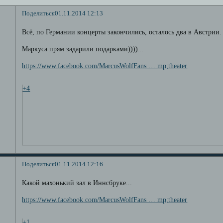
Поделиться
01.11.2014 12:13
Всё, по Германии концерты закончились, осталось два в Австрии.
Маркуса прям задарили подарками))))...
https://www.facebook.com/MarcusWolfFans … mp;theater
+4
Поделиться
01.11.2014 12:16
Какой махонький зал в Иннсбруке...
https://www.facebook.com/MarcusWolfFans … mp;theater
+1