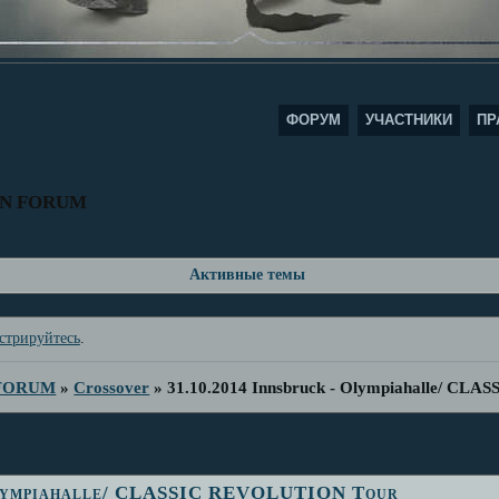
ФОРУМ
УЧАСТНИКИ
ПР
AN FORUM
Активные темы
стрируйтесь
.
 FORUM
»
Crossover
»
31.10.2014 Innsbruck - Olympiahalle/ C
 Olympiahalle/ CLASSIC REVOLUTION Tour