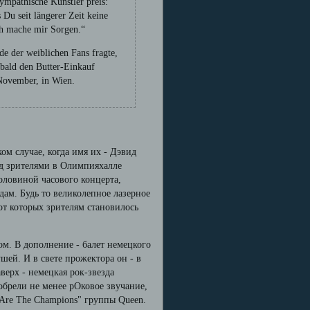
ympathische Künstler preis:
Du seit längerer Zeit keine
Ich mache mir Sorgen.“
de der weiblichen Fans fragte,
 bald den Butter-Einkauf
 November, in Wien.
ком случае, когда имя их - Дэвид
над зрителями в Олимпияхалле
оловиной часового концерта,
дам. Будь то великолепное лазерное
от которых зрителям становилось
м. В дополнение - балет немецкого
шей. И в свете прожектора он - в
верх - немецкая рок-звезда
обрели не менее рОковое звучание,
Are The Champions" группы Queen.