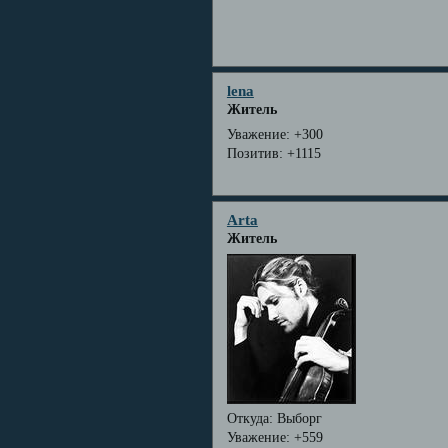
lena
Житель
Уважение:
+300
Позитив:
+1115
Arta
Житель
Откуда:
Выборг
Уважение:
+559