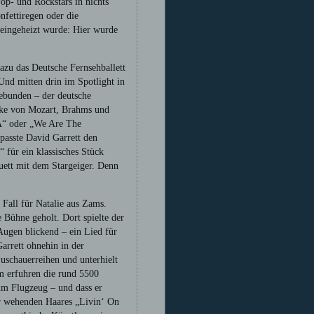
op- und Rockstars in nichts
nfettiregen oder die
 eingeheizt wurde: Hier wurde
zu das Deutsche Fernsehballett
Und mitten drin im Spotlight in
gebunden – der deutsche
cke von Mozart, Brahms und
A“ oder „We Are The
passte David Garrett den
 für ein klassisches Stück
uett mit dem Stargeiger. Denn
Fall für Natalie aus Zams.
Bühne geholt. Dort spielte der
Augen blickend – ein Lied für
arrett ohnehin in der
uschauerreihen und unterhielt
m erfuhren die rund 5500
im Flugzeug – und dass er
er wehenden Haares „Livin‘ On