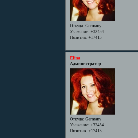
Откуда:
Germany
Уважение:
+32454
Позитив:
+17413
Elina
Администратор
Откуда:
Germany
Уважение:
+32454
Позитив:
+17413