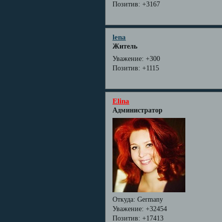
Позитив:
+3167
lena
Житель
Уважение:
+300
Позитив:
+1115
Elina
Администратор
Откуда:
Germany
Уважение:
+32454
Позитив:
+17413