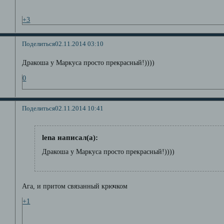
+3
Поделиться
02.11.2014 03:10
Дракоша у Маркуса просто прекрасный!))))
0
Поделиться
02.11.2014 10:41
lena написал(а):
Дракоша у Маркуса просто прекрасный!))))
Ага, и притом связанный крючком
+1