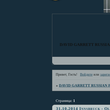
DAVID GARRETT RUSSI
Привет, Гость!
Войдите
или
зареги
»
DAVID GARRETT RUSSIAN
Страница:
1
31.10.2014 Innsbruck -