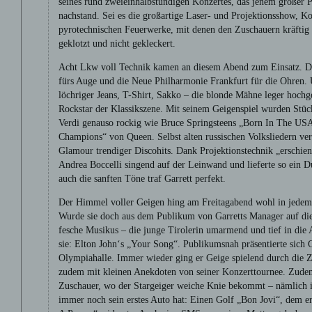
seines rund zweieinhalbstündigen Konzertes, das jenem großer P
nachstand. Sei es die großartige Laser- und Projektionsshow, Ko
pyrotechnischen Feuerwerke, mit denen den Zuschauern kräftig
geklotzt und nicht gekleckert.
Acht Lkw voll Technik kamen an diesem Abend zum Einsatz. Da
fürs Auge und die Neue Philharmonie Frankfurt für die Ohren. 
löchriger Jeans, T-Shirt, Sakko – die blonde Mähne leger hoch
Rockstar der Klassikszene. Mit seinem Geigenspiel wurden Stü
Verdi genauso rockig wie Bruce Springsteens „Born In The US
Champions“ von Queen. Selbst alten russischen Volksliedern ver
Glamour trendiger Discohits. Dank Projektionstechnik „erschien“
Andrea Boccelli singend auf der Leinwand und lieferte so ein D
auch die sanften Töne traf Garrett perfekt.
Der Himmel voller Geigen hing am Freitagabend wohl in jedem 
Wurde sie doch aus dem Publikum von Garretts Manager auf die 
fesche Musikus – die junge Tirolerin umarmend und tief in die 
sie: Elton John‘s „Your Song“. Publikumsnah präsentierte sich G
Olympiahalle. Immer wieder ging er Geige spielend durch die Z
zudem mit kleinen Anekdoten von seiner Konzerttournee. Zude
Zuschauer, wo der Stargeiger weiche Knie bekommt – nämlich 
immer noch sein erstes Auto hat: Einen Golf „Bon Jovi“, dem 