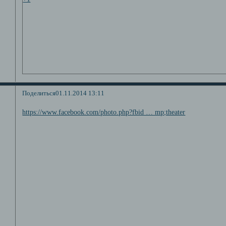
Поделиться
01.11.2014 13:11
https://www.facebook.com/photo.php?fbid … mp;theater