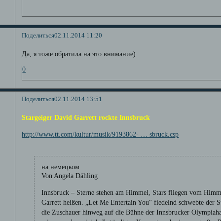
Поделиться
02.11.2014 11:20
Да, я тоже обратила на это внимание)
0
Поделиться
02.11.2014 13:51
Stargeiger David Garrett rockte Innsbruck
http://www.tt.com/kultur/musik/9193862- … sbruck.csp
на немецком
Von Angela Dähling
Innsbruck – Sterne stehen am Himmel, Stars fliegen vom Himm
Garrett heißen. „Let Me Entertain You“ fiedelnd schwebte der 
die Zuschauer hinweg auf die Bühne der Innsbrucker Olympiah