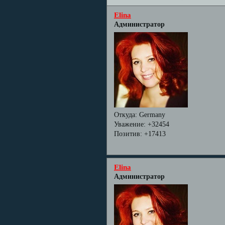
Elina
Администратор
Откуда:
Germany
Уважение:
+32454
Позитив:
+17413
Elina
Администратор