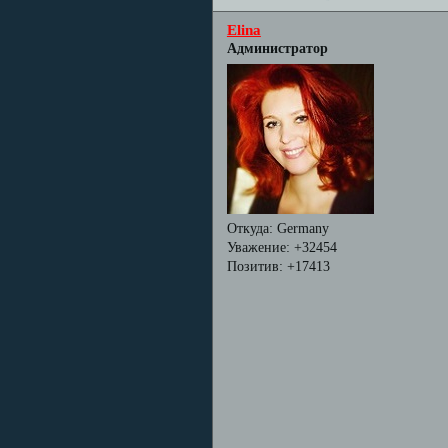
Elina
Администратор
Откуда:
Germany
Уважение:
+32454
Позитив:
+17413