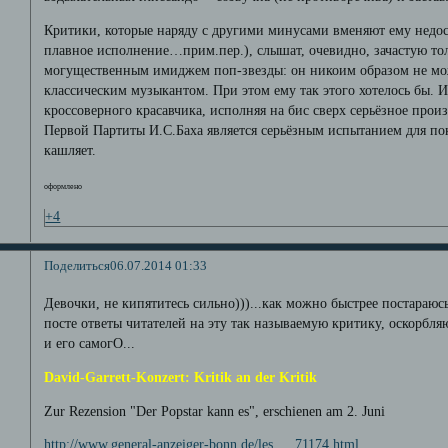
Критики, которые наряду с другими минусами вменяют ему недоста
плавное исполнение…прим.пер.), слышат, очевидно, зачастую тол
могущественным имиджем поп-звезды: он никоим образом не мо
классическим музыкантом. При этом ему так этого хотелось бы. И
кроссоверного красавчика, исполняя на бис сверх серьёзное произ
Первой Партиты И.С.Баха является серьёзным испытанием для по
кашляет.
оформлено
+4
Поделиться
06.07.2014 01:33
Девочки, не кипятитесь сильно)))...как можно быстрее постараюс
посте ответы читателей на эту так называемую критику, оскорбл
и его самогО...
David-Garrett-Konzert: Kritik an der Kritik
Zur Rezension "Der Popstar kann es", erschienen am 2. Juni
http://www.general-anzeiger-bonn.de/les … 71174.html