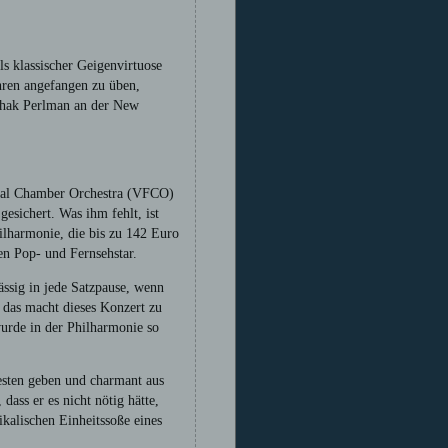
s klassischer Geigenvirtuose
hren angefangen zu üben,
Itzhak Perlman an der New
tival Chamber Orchestra (VFCO)
esichert. Was ihm fehlt, ist
ilharmonie, die bis zu 142 Euro
ten Pop- und Fernsehstar.
ässig in jede Satzpause, wenn
d das macht dieses Konzert zu
wurde in der Philharmonie so
esten geben und charmant aus
dass er es nicht nötig hätte,
ikalischen Einheitssoße eines