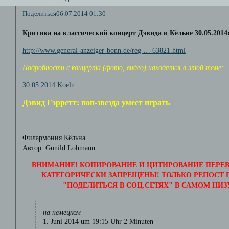
Поделиться
06.07.2014 01:30
Критика на классический концерт Дэвида в Кёльне 30.05.2014г
http://www.general-anzeiger-bonn.de/reg … 63821.html
Подробности с концерта (фото, видео) находятся в этой теме:
30.05.2014 Koeln
Дэвид Гэрретт: поп-звезда умеет играть
Филармония Кёльна
Автор: Gunild Lohmann
ВНИМАНИЕ! КОПИРОВАНИЕ И ЦИТИРОВАНИЕ ПЕРЕВ
КАТЕГОРИЧЕСКИ ЗАПРЕЩЕНЫ! ТОЛЬКО РЕПОСТ
"ПОДЕЛИТЬСЯ В СОЦ.СЕТЯХ" В САМОМ НИЗ
на немецком
1. Juni 2014 um 19:15 Uhr 2 Minuten