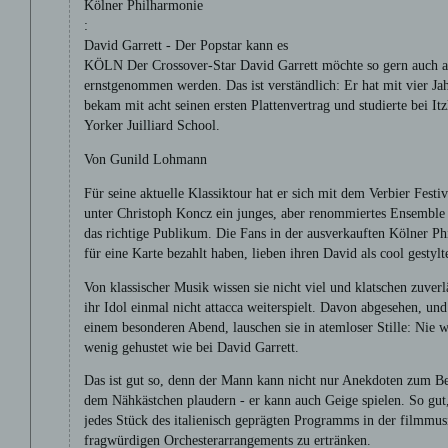
Kölner Philharmonie
:
David Garrett - Der Popstar kann es
KÖLN Der Crossover-Star David Garrett möchte so gern auch al
ernstgenommen werden. Das ist verständlich: Er hat mit vier Ja
bekam mit acht seinen ersten Plattenvertrag und studierte bei 
Yorker Juilliard School.
Von Gunild Lohmann
Für seine aktuelle Klassiktour hat er sich mit dem Verbier Fes
unter Christoph Koncz ein junges, aber renommiertes Ensemble g
das richtige Publikum. Die Fans in der ausverkauften Kölner Ph
für eine Karte bezahlt haben, lieben ihren David als cool gestyl
Von klassischer Musik wissen sie nicht viel und klatschen zuverl
ihr Idol einmal nicht attacca weiterspielt. Davon abgesehen, un
einem besonderen Abend, lauschen sie in atemloser Stille: Nie 
wenig gehustet wie bei David Garrett.
Das ist gut so, denn der Mann kann nicht nur Anekdoten zum B
dem Nähkästchen plaudern - er kann auch Geige spielen. So gut, 
jedes Stück des italienisch geprägten Programms in der filmmus
fragwürdigen Orchesterarrangements zu ertränken.