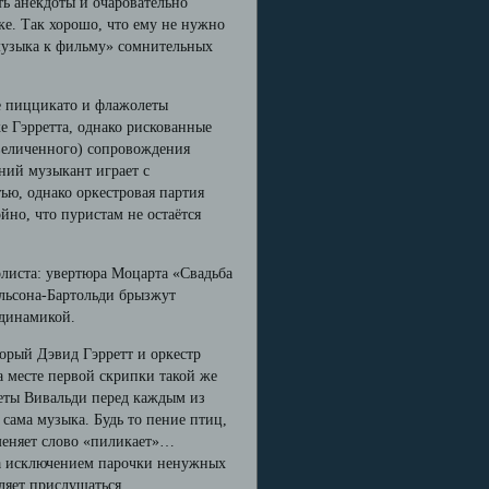
ть анекдоты и очаровательно
ке. Так хорошо, что ему не нужно
 музыка к фильму» сомнительных
е пиццикато и флажолеты
е Гэрретта, однако рискованные
величенного) сопровождения
ний музыкант играет с
ью, однако оркестровая партия
йно, что пуристам не остаётся
олиста: увертюра Моцарта «Свадьба
льсона-Бартольди брызжут
 динамикой.
торый Дэвид Гэрретт и оркестр
а месте первой скрипки такой же
неты Вивальди перед каждым из
 сама музыка. Будь то пение птиц,
именяет слово «пиликает»…
 за исключением парочки ненужных
ляет прислушаться.