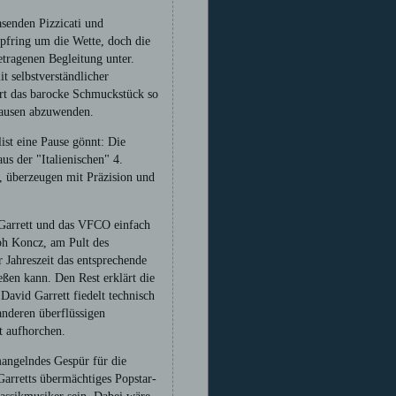
asenden Pizzicati und
pfring um die Wette, doch die
etragenen Begleitung unter.
it selbstverständlicher
ert das barocke Schmuckstück so
Grausen abzuwenden.
ist eine Pause gönnt: Die
us der "Italienischen" 4.
, überzeugen mit Präzision und
 Garrett und das VFCO einfach
oph Koncz, am Pult des
r Jahreszeit das entsprechende
eßen kann. Den Rest erklärt die
avid Garrett fiedelt technisch
anderen überflüssigen
t aufhorchen.
angelndes Gespür für die
Garretts übermächtiges Popstar-