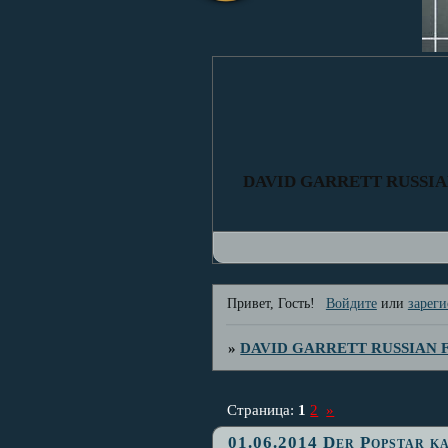
DAVID GARRETT RUSSI
Привет, Гость!
Войдите
или
зареги
»
DAVID GARRETT RUSSIAN
Страница:
1
2
»
01.06.2014 Der Popstar ka