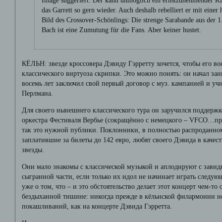
Image suggeriert: Der kann unmöglich ein ernstzunehmender Kl
das Garrett so gern wieder. Auch deshalb rebelliert er mit eine
Bild des Crossover-Schönlings: Die strenge Sarabande aus der 1
Bach ist eine Zumutung für die Fans. Aber keiner hustet.
КЁЛЬН: звезде кроссовера Дэвиду Гэрретту хочется, чтобы его в
классического виртуоза скрипки. Это можно понять: он начал зани
восемь лет заключил свой первый договор с муз. кампанией и уч
Перлмана.
Для своего нынешнего классического тура он заручился поддержк
оркестра Фестиваля Вербье (сокращённо с немецкого – VFCO…прим
так это нужной публики. Поклонники, в полностью распроданно
заплатившие за билеты до 142 евро, любят своего Дэвида в качес
звезды.
Они мало знакомы с классической музыкой и аплодируют с зави
сыгранной части, если только их идол не начинает играть следую
уже о том, что – и это обстоятельство делает этот концерт чем-т
бездыханной тишине: никогда прежде в кёльнской филармонии не
покашливаний, как на концерте Дэвида Гэрретта.