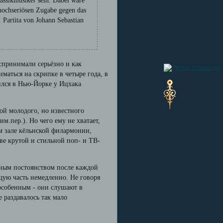
assikmusiker sein. Dabei wäre
r hochseriösen Zugabe gegen das
. Partita von Johann Sebastian
оспринимали серьёзно и как
маться на скрипке в четыре года, в
ился в Нью-Йорке у Ицхака
ой молодого, но известного
.пер.). Но чего ему не хватает,
м зале кёльнской филармонии,
тве крутой и стильной поп- и ТВ-
дным постоянством после каждой
щую часть немедленно. Не говоря
о особенным - они слушают в
 раздавалось так мало