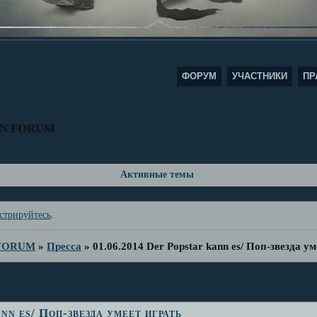
ФОРУМ
УЧАСТНИКИ
ПР
AN FORUM
Активные темы
стрируйтесь
.
 FORUM
»
Пресса
»
01.06.2014 Der Popstar kann es/ Поп-звезда у
nn es/ Поп-звезда умеет играть