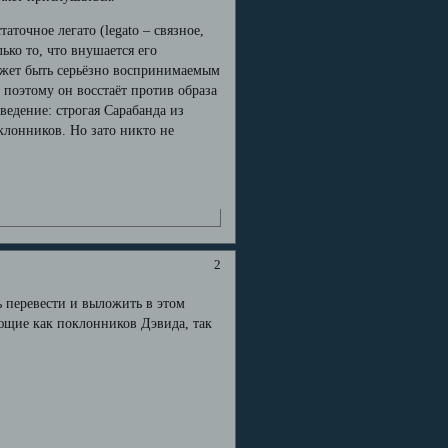
точное легато (legato – связное,
ько то, что внушается его
жет быть серьёзно воспринимаемым
 поэтому он восстаёт против образа
ведение: строгая Сарабанда из
клонников. Но зато никто не
2
ь перевести и выложить в этом
яющие как поклонников Дэвида, так