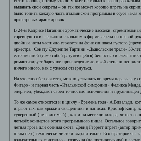
И это хорошо, потому что он может не только классно рассказыва
выдавать свои секреты – он так же может хорошо играть на скрип
было топить каждую часть итальянской программы в соусе «а-ля
оркестровых аранжировок.
В 24-м Каприсе Паганини хроматические пассажи, стремительны
соревнуются в сверкании с кольцом в форме черепа на правой рук
двойные ноты частично теряются на фоне слишком густого (преу
оркестра. Сонату Джузеппе Тартини «Дьявольские трели» 33-лет
естественной (само собой разумеющейся) беглостью и элегантност
романтизирует барочное произведение до такой степени непристо
ничего иного, как с ужасом отвернуться.
На что способен оркестр, можно услышать во время перерыва у с
Фигаро» и первая часть «Итальянской симфонии» Феликса Менде
энергией, убеждают своей точностью исполнения и пружинящей
То же самое относится и к циклу «Времена года» А.Вивальди, ко
играют так, как «рыжий священник» и написал. Кристоф Конц, н
суверенный (независимый) , как и на месте дирижёра, читает со
четырёх концертов этого программного цикла. Остальное говорит
летняя гроза или осенняя охота, Дэвид Гэрретт играет (автор пр
прим.пер.) технически чисто и выразительно. Его фразировка -
вздыхательных глиссандо - созвучна (не противоречива) и застав