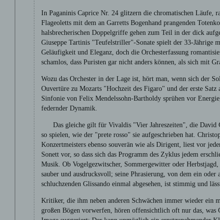
In Paganinis Caprice Nr. 24 glitzern die chromatischen Läufe, r
Flageoletts mit dem an Garretts Bogenhand prangenden Totenko
halsbrecherischen Doppelgriffe gehen zum Teil in der dick aufg
Giuseppe Tartinis "Teufelstriller"-Sonate spielt der 33-Jährige m
Geläufigkeit und Eleganz, doch die Orchesterfassung romantisi
schamlos, dass Puristen gar nicht anders können, als sich mit 
Wozu das Orchester in der Lage ist, hört man, wenn sich der Sol
Ouvertüre zu Mozarts "Hochzeit des Figaro" und der erste Satz a
Sinfonie von Felix Mendelssohn-Bartholdy sprühen vor Energie
federnder Dynamik.
Das gleiche gilt für Vivaldis "Vier Jahreszeiten", die David
so spielen, wie der "prete rosso" sie aufgeschrieben hat. Christ
Konzertmeisters ebenso souverän wie als Dirigent, liest vor jede
Sonett vor, so dass sich das Programm des Zyklus jedem erschli
Musik. Ob Vogelgezwitscher, Sommergewitter oder Herbstjagd, D
sauber und ausdrucksvoll; seine Phrasierung, von dem ein oder 
schluchzenden Glissando einmal abgesehen, ist stimmig und läss
Kritiker, die ihm neben anderen Schwächen immer wieder ein m
großen Bögen vorwerfen, hören offensichtlich oft nur das, was 