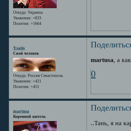
Откуда:
Украина
Уважение:
+833
Позитив:
+1664
Поделитьс
Ysatis
Свой человек
martusa
, а ка
0
Откуда:
Россия Севастополь
Уважение:
+421
Позитив:
+451
Поделитьс
martusa
Коренной житель
..Тань, я на 