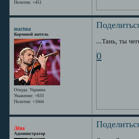
Позитив:
+451
Поделитьс
martusa
Коренной житель
...Тань, ты чег
0
Откуда:
Украина
Уважение:
+833
Позитив:
+1664
Поделитьс
Лёна
Администратор