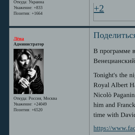
Откуда:
Украина
+2
Уважение:
+833
Позитив:
+1664
Поделитьс
Лёна
Администратор
В программе 
Венецианский
Tonight's the n
Royal Albert H
Nicolò Paganin
Откуда:
Россия, Москва
him and Franck
Уважение:
+24049
Позитив:
+6520
time with David
https://www.fac