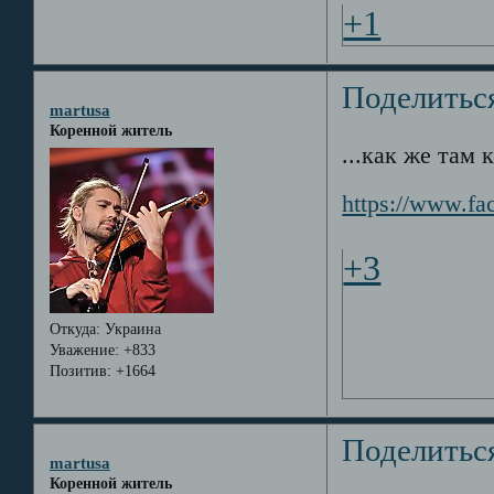
+1
Поделитьс
martusa
Коренной житель
...как же там к
https://www.fa
+3
Откуда:
Украина
Уважение:
+833
Позитив:
+1664
Поделитьс
martusa
Коренной житель