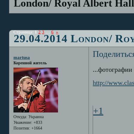
London/ Royal Albert Hal
Страница:
1
2
3
…
6
»
29.04.2014 London/ Ro
Поделитьс
martusa
Коренной житель
...фотографии
http://www.cla
+1
Откуда:
Украина
Уважение:
+833
Позитив:
+1664