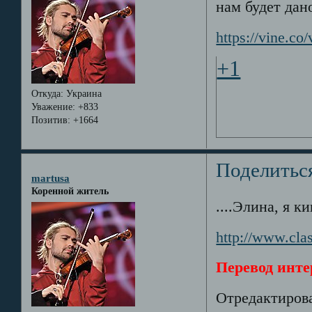
нам будет дан
https://vine.
+1
Откуда:
Украина
Уважение:
+833
Позитив:
+1664
Поделитьс
martusa
Коренной житель
....Элина, я к
http://www.cla
Перевод инте
Отредактирова