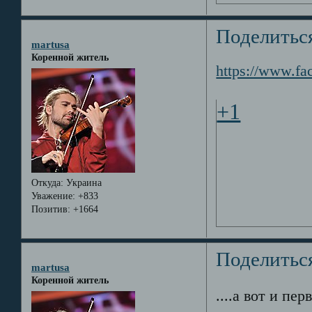
Поделитьс
martusa
Коренной житель
https://www.fa
+1
Откуда:
Украина
Уважение:
+833
Позитив:
+1664
Поделитьс
martusa
Коренной житель
....а вот и пе