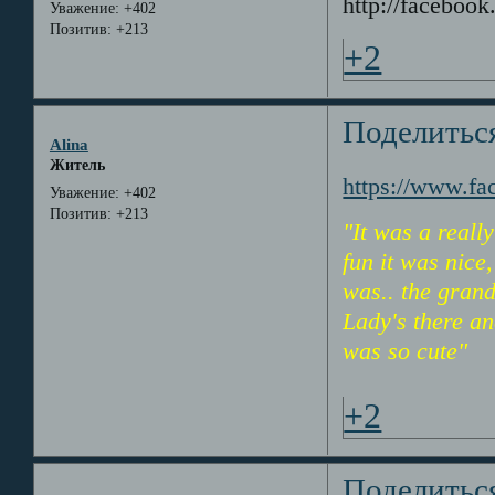
http://facebo
Уважение:
+402
Позитив:
+213
+2
Поделитьс
Alina
Житель
https://www.f
Уважение:
+402
Позитив:
+213
"It was a reall
fun it was nice
was.. the grand
Lady's there an
was so cute"
+2
Поделитьс