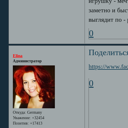
игрушку - меч
заметно и быс
выглядит по - 
0
Поделитьс
Elina
Администратор
https://www.f
0
Откуда:
Germany
Уважение:
+32454
Позитив:
+17413