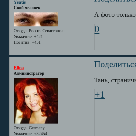
Ysatis
Свой человек
А фото только
0
Откуда:
Россия Севастополь
Уважение:
+421
Позитив:
+451
Поделитьс
Elina
Администратор
Тань, страничк
+1
Откуда:
Germany
Уважение:
+32454