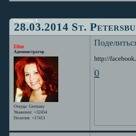
Страница:
1
28.03.2014 St. Petersb
Поделитьс
Elina
Администратор
http://facebo
0
Откуда:
Germany
Уважение:
+32454
Позитив:
+17413